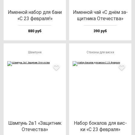
Имен­ной на­бор для ба­ни
Имен­ной чай «С днём за­
«С 23 фев­ра­ля!»
щит­ни­ка Оте­чес­тва»
880 руб
390 руб
Шампуни
Стаканы для виски
Шам­пунь 2в1 «Защит­ник
Набор бо­ка­лов для вис­
Оте­чес­тва»
ки «С 23 фев­ра­ля»