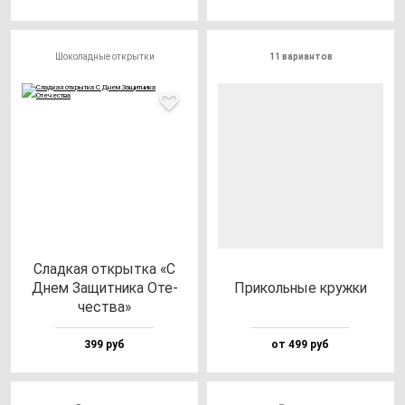
Шоколадные открытки
11 вариантов
Слад­кая от­крыт­ка «С
Днем Защит­ни­ка Оте­
При­коль­ные круж­ки
чес­тва»
399 руб
от 499 руб