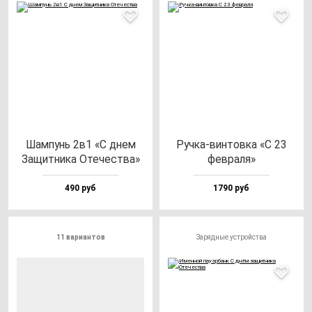
Шам­пунь 2в1 «С днем
Руч­ка-вин­тов­ка «С 23
Защит­ни­ка Оте­чес­тва»
фев­ра­ля»
490 руб
1790 руб
11 вариантов
Зарядные устройства