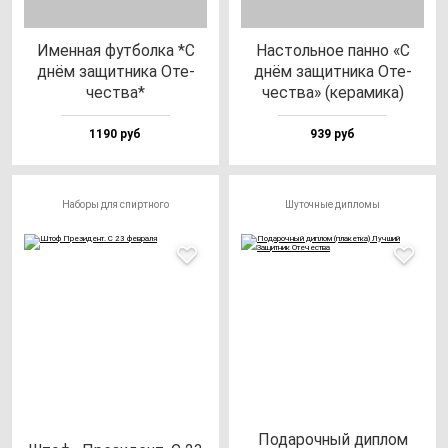
Имен­ная фут­бол­ка *С
Нас­толь­ное пан­но «С
днём за­щит­ни­ка Оте­
днём за­щит­ни­ка Оте­
чес­тва*
чес­тва» (ке­ра­ми­ка)
1190 руб
939 руб
Наборы для спиртного
Шуточные дипломы
Пода­роч­ный дип­лом