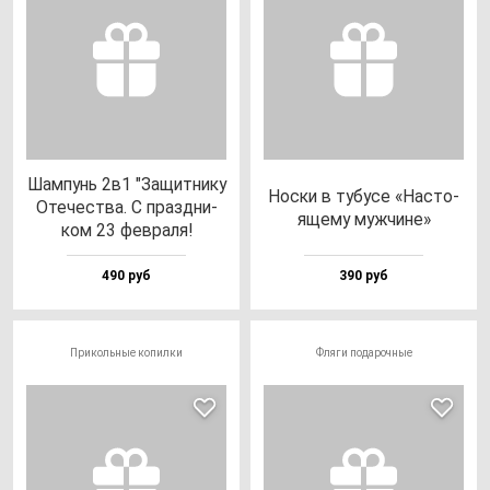
Шам­пунь 2в1 "Защит­ни­ку
Нос­ки в ту­бу­се «Нас­то­
Оте­чес­тва. С праз­дни­
яще­му муж­чи­не»
ком 23 фев­ра­ля!
490 руб
390 руб
Прикольные копилки
Фляги подарочные