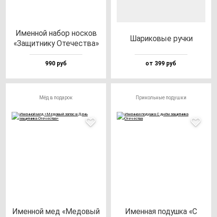
Имен­ной на­бор нос­ков
Шари­ко­вые руч­ки
«Защит­ни­ку Оте­чес­тва»
990 руб
от 399 руб
Мёд в подарок
Прикольные подушки
Имен­ной мед «Медо­вый
Имен­ная по­душ­ка «С