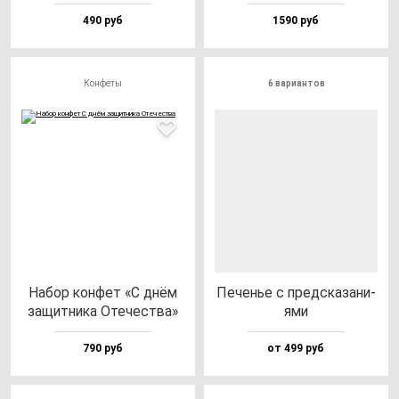
490 руб
1590 руб
Конфеты
6 вариантов
Набор кон­фет «С днём
Печенье с пред­ска­за­ни­
за­щит­ни­ка Оте­чес­тва»
ями
790 руб
от 499 руб