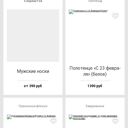
5 вариантов
Полотенца
Поло­тен­це «С 23 фев­ра­
Муж­ские нос­ки
ля» (бе­лое)
от 390 руб
1390 руб
Прикольные флешки
Ежедневники