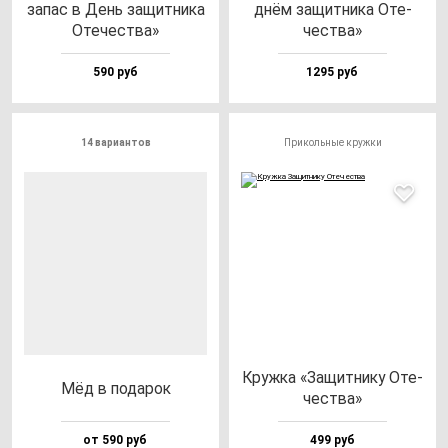
за­пас в День за­щит­ни­ка
днём за­щит­ни­ка Оте­
Оте­чес­тва»
чес­тва»
590 руб
1295 руб
14 вариантов
Прикольные кружки
Круж­ка «Защит­ни­ку Оте­
Мёд в по­да­рок
чес­тва»
от 590 руб
499 руб