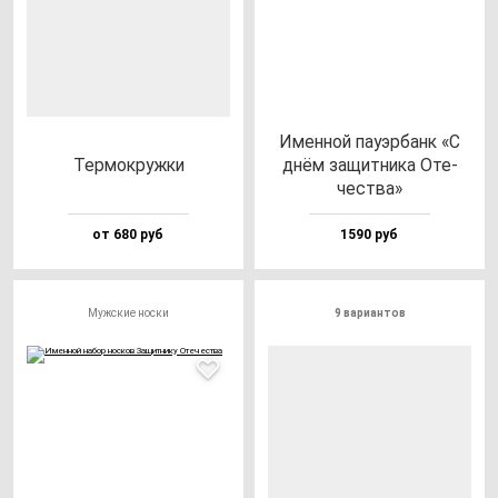
Имен­ной па­уэр­банк «С
Тер­мок­руж­ки
днём за­щит­ни­ка Оте­
чес­тва»
от 680 руб
1590 руб
Мужские носки
9 вариантов