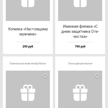
Имен­ная фляж­ка «С
Копил­ка «Нас­то­яще­му
днем за­щит­ни­ка Оте­
муж­чи­не»
чес­тва»
290 руб
790 руб
Прикольные мужские футболки
Панно декоративные