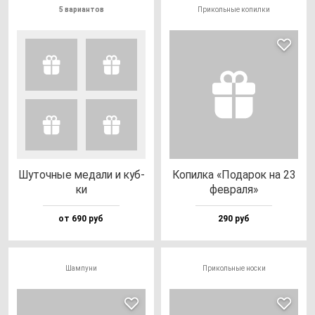
5 вариантов
Прикольные копилки
Шуточ­ные ме­да­ли и куб­
Копил­ка «Пода­рок на 23
ки
фев­ра­ля»
от 690 руб
290 руб
Шампуни
Прикольные носки