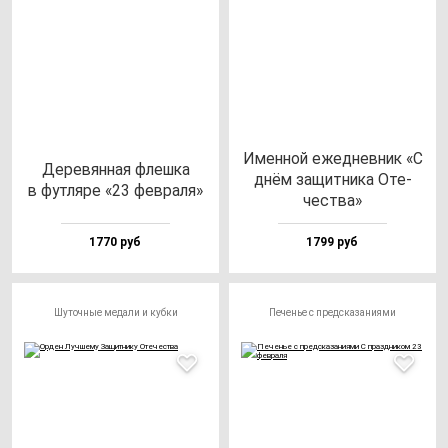
Имен­ной ежед­нев­ник «С
Дере­вян­ная флеш­ка
днём за­щит­ни­ка Оте­
в фут­ля­ре «23 фев­ра­ля»
чес­тва»
1770 руб
1799 руб
Шуточные медали и кубки
Печенье с предсказаниями