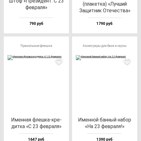
Штоф «Пре­зи­дент. С 23
(пла­кет­ка) «Луч­ший
фев­ра­ля»
Защит­ник Оте­чес­тва»
790 руб
1790 руб
Прикольные флешки
Аксессуары для бани и сауны
Имен­ная флеш­ка-кре­
Имен­ной бан­ный на­бор
дит­ка «С 23 фев­ра­ля»
«На 23 фев­ра­ля!»
1647 руб
1390 руб