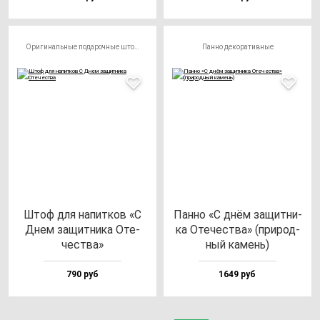
Оригинальные подарочные штофы
Панно декоративные
Штоф для на­пит­ков «С
Пан­но «С днём за­щит­ни­
Днем за­щит­ни­ка Оте­
ка Оте­чес­тва» (при­род­
чес­тва»
ный ка­мень)
790 руб
1649 руб