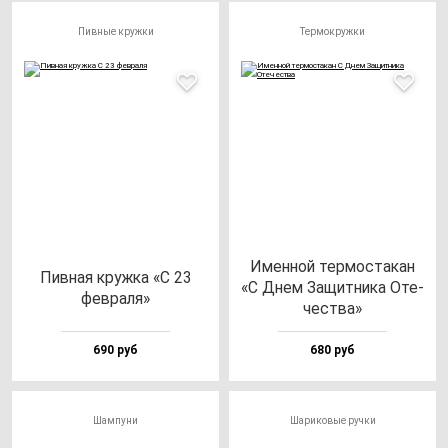
Пивные кружки
Термокружки
Имен­ной тер­мос­та­кан
Пив­ная круж­ка «С 23
«С Днем Защит­ни­ка Оте­
фев­ра­ля»
чес­тва»
690 руб
680 руб
Шампуни
Шариковые ручки