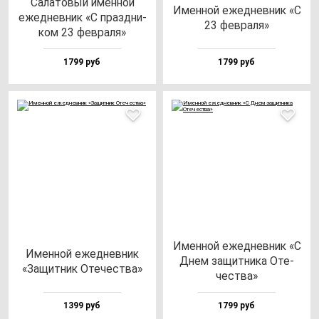
Сала­то­вый имен­ной
Имен­ной ежед­нев­ник «С
ежед­нев­ник «С праз­дни­
23 фев­ра­ля»
ком 23 фев­ра­ля»
1799 руб
1799 руб
Имен­ной ежед­нев­ник «С
Имен­ной ежед­нев­ник
Днем за­щит­ни­ка Оте­
«Защит­ник Оте­чес­тва»
чес­тва»
1399 руб
1799 руб