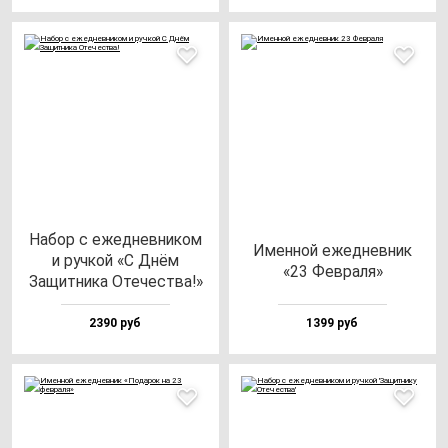
Набор с ежед­нев­ни­ком
Имен­ной ежед­нев­ник
и руч­кой «С Днём
«23 Фев­ра­ля»
Защит­ни­ка Оте­чес­тва!»
2390 руб
1399 руб