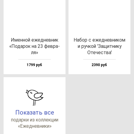
Имен­ной ежед­нев­ник
Набор с ежед­нев­ни­ком
«Пода­рок на 23 фев­ра­
и руч­кой 'Защит­ни­ку
ля»
Оте­чес­тва'
1799 руб
2390 руб
Показать все
по­дар­ки из кол­лек­ции
«Ежед­нев­ни­ки»