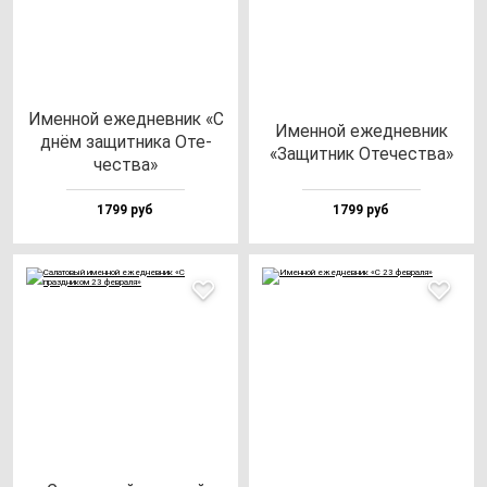
Имен­ной ежед­нев­ник «С
Имен­ной ежед­нев­ник
днём за­щит­ни­ка Оте­
«Защит­ник Оте­чес­тва»
чес­тва»
1799 руб
1799 руб