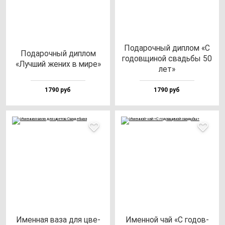
Пода­роч­ный дип­лом «С
Пода­роч­ный дип­лом
го­дов­щи­ной свадь­бы 50
«Луч­ший же­них в ми­ре»
лет»
1790 руб
1790 руб
Имен­ная ва­за для цве­
Имен­ной чай «С го­дов­