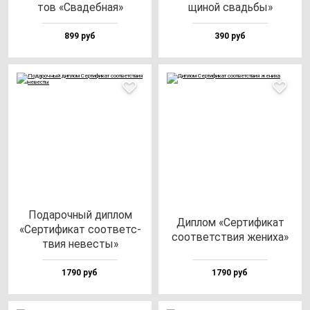
тов «Сва­деб­ная»
щи­ной свадь­бы»
899 руб
390 руб
Пода­роч­ный дип­лом
Дип­лом «Сер­ти­фи­кат
«Сер­ти­фи­кат со­от­ветс­
со­от­ветс­твия же­ни­ха»
твия не­вес­ты»
1790 руб
1790 руб