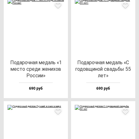
Пода­роч­ная ме­даль «1
Пода­роч­ная ме­даль «С
мес­то сре­ди же­ни­хов
го­дов­щи­ной свадь­бы 55
Рос­сии»
лет»
690 руб
690 руб