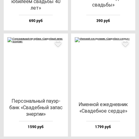
юби­ле­ем свадь­бы 40
свадь­бы»
лет»
690 руб
390 руб
Пер­со­наль­ный па­уэр­
Имен­ной ежед­нев­ник
банк «Сва­деб­ный за­пас
«Сва­деб­ное сер­дце»
энер­гии»
1590 руб
1799 руб