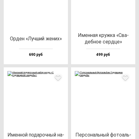
Имен­ная круж­ка «Сва­
Орден «Луч­ший же­них»
деб­ное сер­дце»
690 руб
499 руб
Имен­ной по­да­роч­ный на­
Пер­со­наль­ный фо­то­аль­