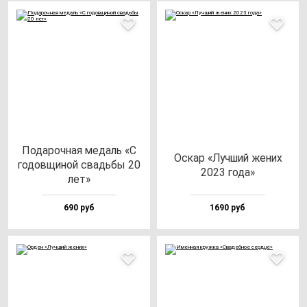
Пода­роч­ная ме­даль «С
Оскар «Луч­ший же­них
го­дов­щи­ной свадь­бы 20
2023 го­да»
лет»
690 руб
1690 руб