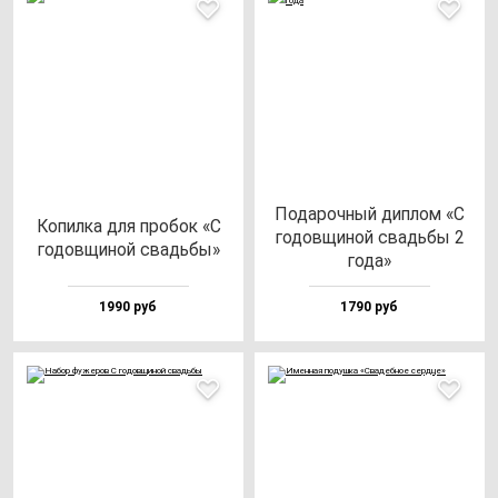
Пода­роч­ный дип­лом «С
Копил­ка для про­бок «С
го­дов­щи­ной свадь­бы 2
го­дов­щи­ной свадь­бы»
го­да»
1990 руб
1790 руб