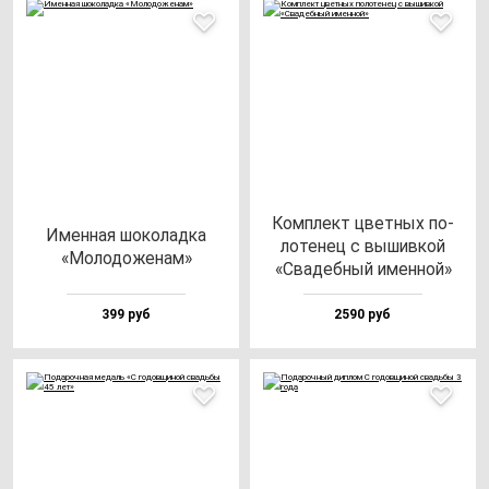
Ком­плект цвет­ных по­
Имен­ная шо­ко­лад­ка
ло­те­нец с вы­шив­кой
«Моло­до­же­нам»
«Сва­деб­ный имен­ной»
399 руб
2590 руб