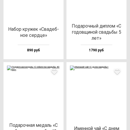
Пода­роч­ный дип­лом «С
Набор кру­жек «Сва­деб­
го­дов­щи­ной свадь­бы 5
ное сер­дце»
лет»
890 руб
1790 руб
Пода­роч­ная ме­даль «С
Имен­ной чай «С днем