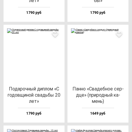
лет»
бы»
1790 руб
1790 руб
Пода­роч­ный дип­лом «С
Пан­но «Сва­деб­ное сер­
го­дов­щи­ной свадь­бы 20
дце» (при­род­ный ка­
лет»
мень)
1790 руб
1649 руб