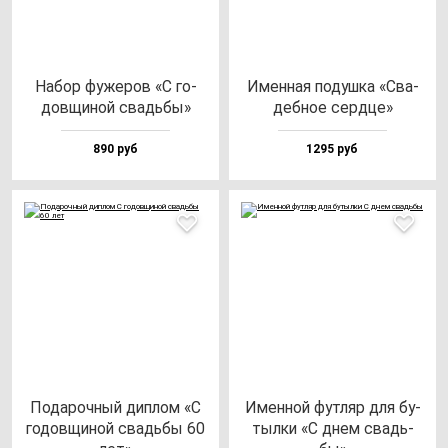
Набор фу­же­ров «С го­
Имен­ная по­душ­ка «Сва­
дов­щи­ной свадь­бы»
деб­ное сер­дце»
890 руб
1295 руб
Пода­роч­ный дип­лом «С
Имен­ной фут­ляр для бу­
го­дов­щи­ной свадь­бы 60
тыл­ки «С днем свадь­