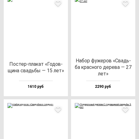
Набор фу­же­ров «Свадь­
Пос­тер-пла­кат «Годов­
ба крас­но­го де­ре­ва — 27
щи­на свадь­бы — 15 лет»
лет»
1610 руб
2290 руб