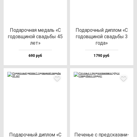
Пода­роч­ная ме­даль «С
Пода­роч­ный дип­лом «С
го­дов­щи­ной свадь­бы 45
го­дов­щи­ной свадь­бы 3
лет»
го­да»
690 руб
1790 руб
Пода­роч­ный дип­лом «С
Печенье с пред­ска­за­ни­