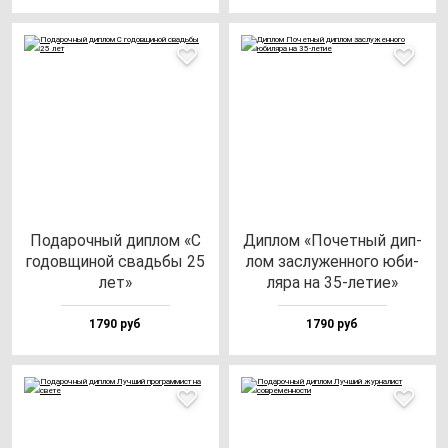
Пода­роч­ный дип­лом «С
Дип­лом «Почет­ный дип­
го­дов­щи­ной свадь­бы 25
лом зас­лу­жен­но­го юби­
лет»
ля­ра на 35-ле­тие»
1790 руб
1790 руб