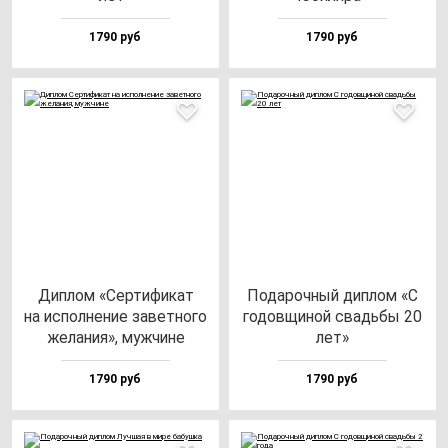
1790 руб
1790 руб
Дип­лом «Сер­ти­фи­кат
Пода­роч­ный дип­лом «С
на ис­пол­не­ние за­вет­но­го
го­дов­щи­ной свадь­бы 20
же­ла­ния», муж­чи­не
лет»
1790 руб
1790 руб