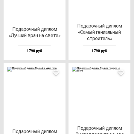
Пода­роч­ный дип­лом
Пода­роч­ный дип­лом
«Самый ге­ни­аль­ный
«Луч­ший врач на све­те»
стро­итель»
1790 руб
1790 руб
Пода­роч­ный дип­лом
Пода­роч­ный дип­лом