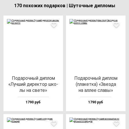
170 похожих подарков | Шуточные дипломы
Пода­роч­ный дип­лом
Пода­роч­ный дип­лом
«Луч­ший ди­рек­тор шко­
(пла­кет­ка) «Звез­да
лы на све­те»
на ал­лее сла­вы»
1790 руб
1790 руб