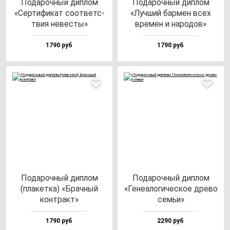
Пода­роч­ный дип­лом
Пода­роч­ный дип­лом
«Сер­ти­фи­кат со­от­ветс­
«Луч­ший бар­мен всех
твия не­вес­ты»
вре­мен и на­ро­дов»
1790 руб
1790 руб
Пода­роч­ный дип­лом
Пода­роч­ный дип­лом
(пла­кет­ка) «Брач­ный
«Гене­ало­ги­чес­кое дре­во
кон­тракт»
семьи»
1790 руб
2290 руб