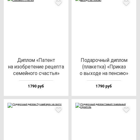
Дип­лом «Патент
Пода­роч­ный дип­лом
на изоб­ре­те­ние ре­цеп­та
(пла­кет­ка) «При­каз
се­мей­но­го счастья»
о вы­хо­де на пен­сию»
1790 руб
1790 руб