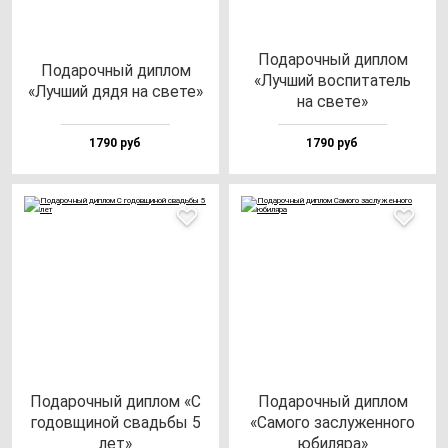
Пода­роч­ный дип­лом
Пода­роч­ный дип­лом
«Луч­ший вос­пи­та­тель
«Луч­ший дя­дя на све­те»
на све­те»
1790 руб
1790 руб
Пода­роч­ный дип­лом «С
Пода­роч­ный дип­лом
го­дов­щи­ной свадь­бы 5
«Само­го зас­лу­жен­но­го
лет»
юби­ля­ра»