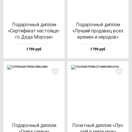
Пода­роч­ный дип­лом
Пода­роч­ный дип­лом
«Сер­ти­фи­кат нас­то­яще­
«Луч­ший про­да­вец всех
го Деда Моро­за»
вре­мен и на­ро­дов»
1790 руб
1790 руб
Пода­роч­ный дип­лом
Почет­ный дип­лом «Луч­
«Гла­ва семьи»
ший в ми­ре муж»