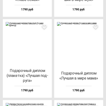
1790 руб
1790 руб
Пода­роч­ный дип­лом
Пода­роч­ный дип­лом
(пла­кет­ка) «Луч­шая под­
«Луч­шая в ми­ре ма­ма»
ру­га»
1790 руб
1790 руб