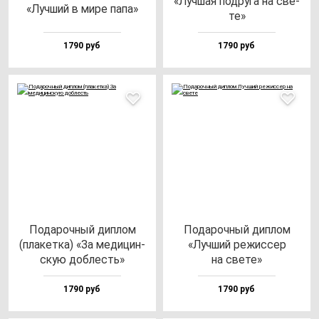
«Луч­шая под­ру­га на све­
«Луч­ший в ми­ре па­па»
те»
1790 руб
1790 руб
Пода­роч­ный дип­лом
Пода­роч­ный дип­лом
(пла­кет­ка) «За ме­ди­цин­
«Луч­ший ре­жис­сер
скую доб­лесть»
на све­те»
1790 руб
1790 руб