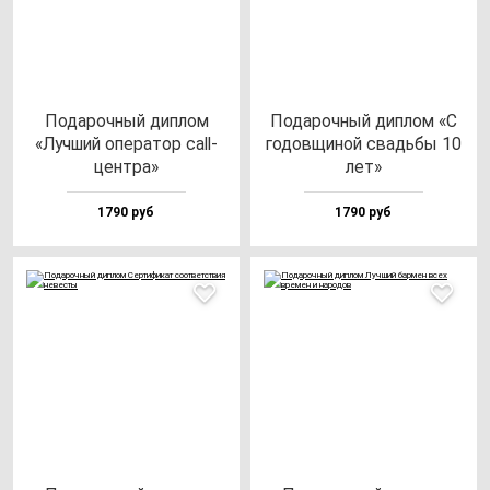
Пода­роч­ный дип­лом
Пода­роч­ный дип­лом «С
«Луч­ший опе­ра­тор call-
го­дов­щи­ной свадь­бы 10
цен­тра»
лет»
1790 руб
1790 руб