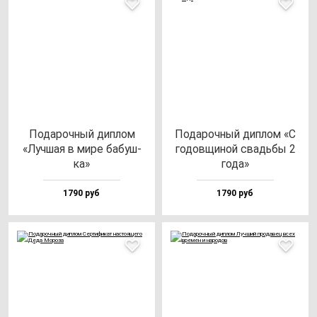
Пода­роч­ный дип­лом
Пода­роч­ный дип­лом «С
«Луч­шая в ми­ре ба­буш­
го­дов­щи­ной свадь­бы 2
ка»
го­да»
1790 руб
1790 руб