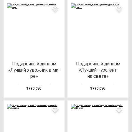
Пода­роч­ный дип­лом
Пода­роч­ный дип­лом
«Луч­ший ху­дож­ник в ми­
«Луч­ший ту­ра­гент
ре»
на све­те»
1790 руб
1790 руб