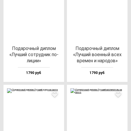
Пода­роч­ный дип­лом
Пода­роч­ный дип­лом
«Луч­ший сот­руд­ник по­
«Луч­ший во­ен­ный всех
ли­ции»
вре­мен и на­ро­дов»
1790 руб
1790 руб