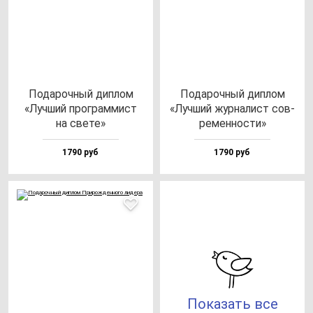
Пода­роч­ный дип­лом
Пода­роч­ный дип­лом
«Луч­ший прог­рам­мист
«Луч­ший жур­на­лист сов­
на све­те»
ре­мен­нос­ти»
1790 руб
1790 руб
Показать все