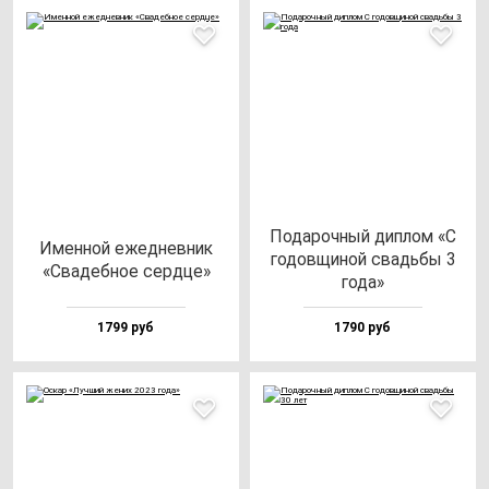
Пода­роч­ный дип­лом «С
Имен­ной ежед­нев­ник
го­дов­щи­ной свадь­бы 3
«Сва­деб­ное сер­дце»
го­да»
1799 руб
1790 руб