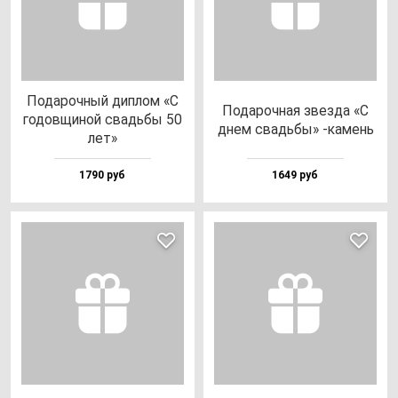
Пода­роч­ный дип­лом «С
Пода­роч­ная звез­да «С
го­дов­щи­ной свадь­бы 50
днем свадь­бы» -ка­мень
лет»
1790 руб
1649 руб