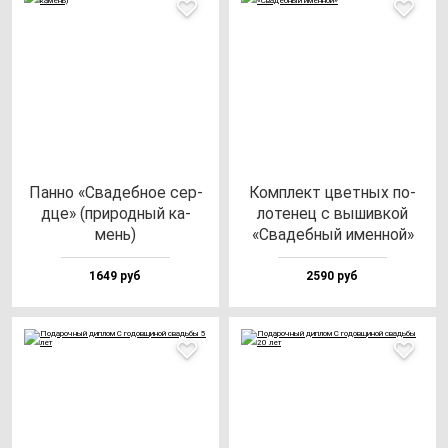
Пан­но «Сва­деб­ное сер­
Ком­плект цвет­ных по­
дце» (при­род­ный ка­
ло­те­нец с вы­шив­кой
мень)
«Сва­деб­ный имен­ной»
1649 руб
2590 руб