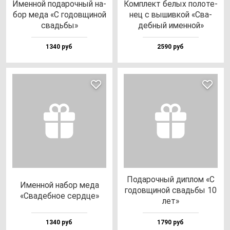
Имен­ной по­да­роч­ный на­
Ком­плект бе­лых по­ло­те­
бор ме­да «С го­дов­щи­ной
нец с вы­шив­кой «Сва­
свадь­бы»
деб­ный имен­ной»
1340 руб
2590 руб
Пода­роч­ный дип­лом «С
Имен­ной на­бор ме­да
го­дов­щи­ной свадь­бы 10
«Сва­деб­ное сер­дце»
лет»
1340 руб
1790 руб