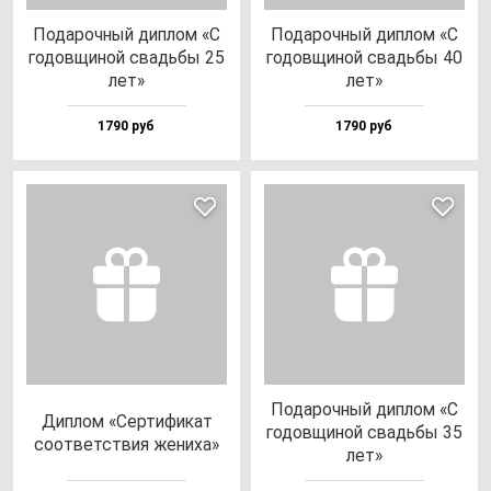
Пода­роч­ный дип­лом «С
Пода­роч­ный дип­лом «С
го­дов­щи­ной свадь­бы 25
го­дов­щи­ной свадь­бы 40
лет»
лет»
1790 руб
1790 руб
Пода­роч­ный дип­лом «С
Дип­лом «Сер­ти­фи­кат
го­дов­щи­ной свадь­бы 35
со­от­ветс­твия же­ни­ха»
лет»