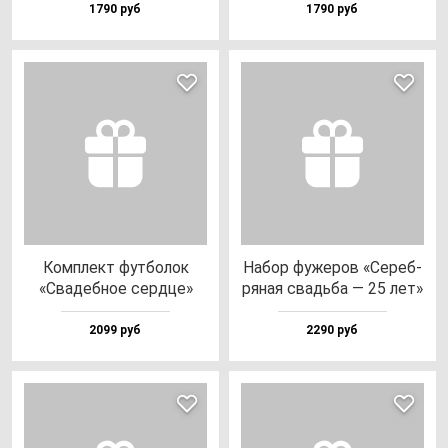
1790 руб
1790 руб
Ком­плект фут­бо­лок
Набор фу­же­ров «Сереб­
«Сва­деб­ное сер­дце»
ря­ная свадь­ба — 25 лет»
2099 руб
2290 руб