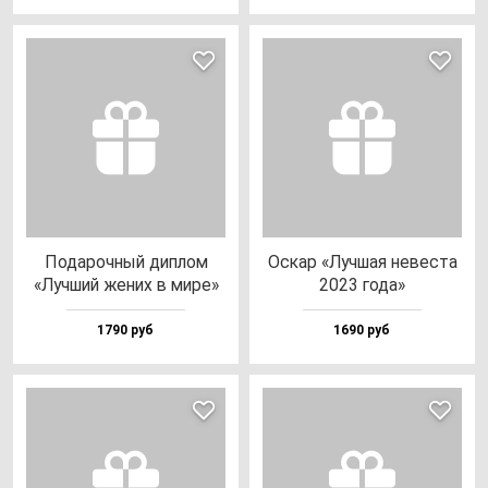
Пода­роч­ный дип­лом
Оскар «Луч­шая не­вес­та
«Луч­ший же­них в ми­ре»
2023 го­да»
1790 руб
1690 руб