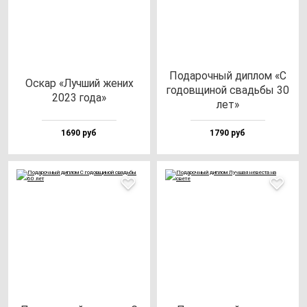
Пода­роч­ный дип­лом «С
Оскар «Луч­ший же­них
го­дов­щи­ной свадь­бы 30
2023 го­да»
лет»
1690 руб
1790 руб