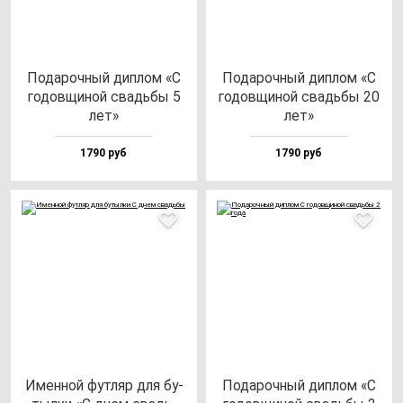
Пода­роч­ный дип­лом «С
Пода­роч­ный дип­лом «С
го­дов­щи­ной свадь­бы 5
го­дов­щи­ной свадь­бы 20
лет»
лет»
1790 руб
1790 руб
Имен­ной фут­ляр для бу­
Пода­роч­ный дип­лом «С