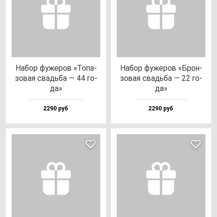
Набор фу­же­ров «Топа­
Набор фу­же­ров «Брон­
зо­вая свадь­ба — 44 го­
зо­вая свадь­ба — 22 го­
да»
да»
2290 руб
2290 руб