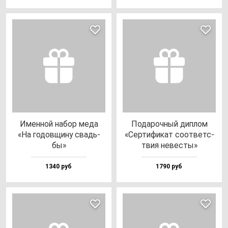
Имен­ной на­бор ме­да
Пода­роч­ный дип­лом
«На го­дов­щи­ну свадь­
«Сер­ти­фи­кат со­от­ветс­
бы»
твия не­вес­ты»
1340 руб
1790 руб