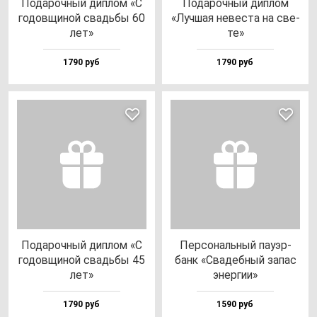
Пода­роч­ный дип­лом «С
Пода­роч­ный дип­лом
го­дов­щи­ной свадь­бы 60
«Луч­шая не­вес­та на све­
лет»
те»
1790 руб
1790 руб
Пода­роч­ный дип­лом «С
Пер­со­наль­ный па­уэр­
го­дов­щи­ной свадь­бы 45
банк «Сва­деб­ный за­пас
лет»
энер­гии»
1790 руб
1590 руб