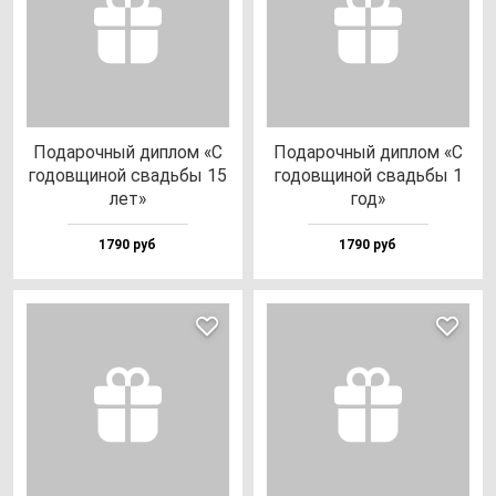
Пода­роч­ный дип­лом «С
Пода­роч­ный дип­лом «С
го­дов­щи­ной свадь­бы 15
го­дов­щи­ной свадь­бы 1
лет»
год»
1790 руб
1790 руб