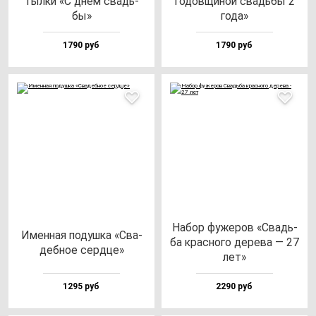
тыл­ки «С днем свадь­
го­дов­щи­ной свадь­бы 2
бы»
го­да»
1790 руб
1790 руб
Набор фу­же­ров «Свадь­
Имен­ная по­душ­ка «Сва­
ба крас­но­го де­ре­ва — 27
деб­ное сер­дце»
лет»
1295 руб
2290 руб