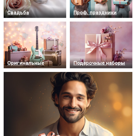
Свадь­ба
Проф. праз­дни­ки
Ори­ги­наль­ные
Пода­роч­ные на­бо­ры