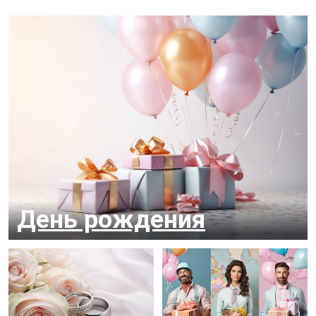
День рож­де­ния