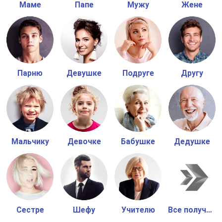
Маме
Папе
Мужу
Жене
Парню
Девушке
Подруге
Другу
Мальчику
Девочке
Бабушке
Дедушке
Сестре
Шефу
Учителю
Все получатели