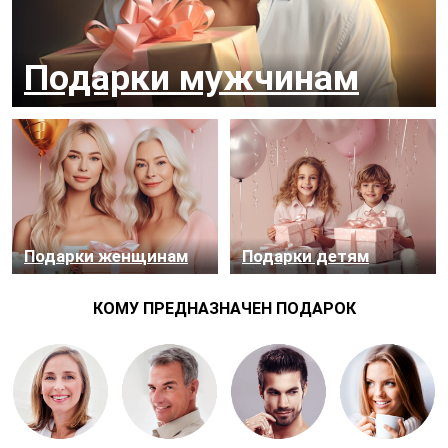
Подар­ки муж­чи­нам
Подар­ки жен­щи­нам
Подар­ки де­тям
КОМУ ПРЕДНАЗНАЧЕН ПОДАРОК