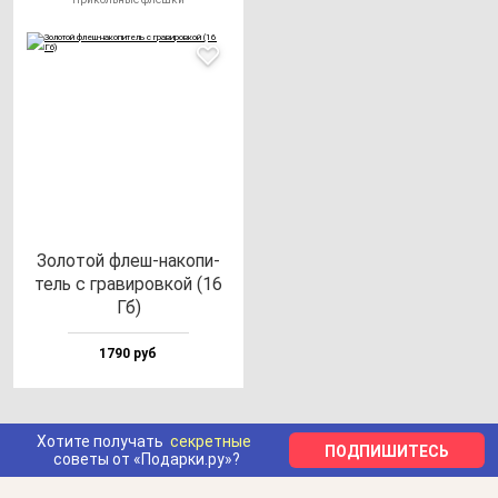
Золо­той флеш-на­ко­пи­
тель с гра­ви­ров­кой (16
Гб)
1790 руб
Хотите получать
секретные
ПОДПИШИТЕСЬ
советы от «Подарки.ру»?