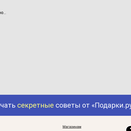
...
учать
секретные
советы от «Подарки.р
Магазинам