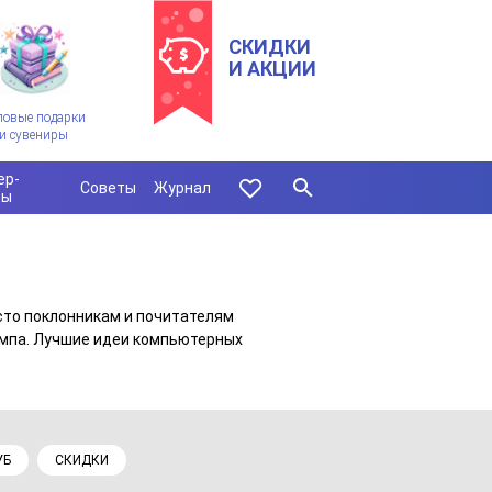
СКИДКИ
И АКЦИИ
ловые подарки
и сувениры
ер-
Советы
Журнал
сы
осто поклонникам и почитателям
омпа. Лучшие идеи компьютерных
УБ
СКИДКИ