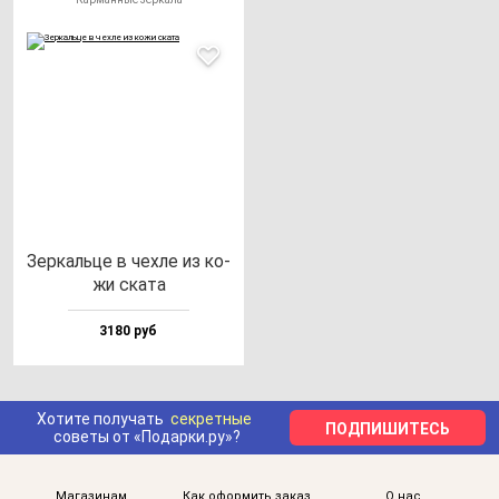
Зер­каль­це в чех­ле из ко­
жи ска­та
3180 руб
Хотите получать
секретные
ПОДПИШИТЕСЬ
советы от «Подарки.ру»?
Магазинам
Как оформить заказ
О нас