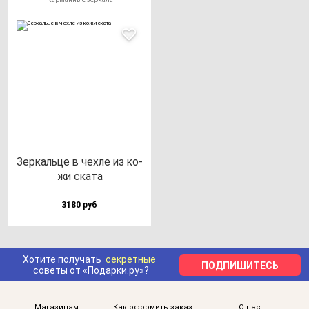
Зер­каль­це в чех­ле из ко­
жи ска­та
3180 руб
Хотите получать
секретные
ПОДПИШИТЕСЬ
советы от «Подарки.ру»?
Магазинам
Как оформить заказ
О нас