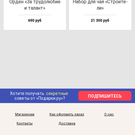
Орден «За тру­до­лю­бие
Набор для чая «Стро­ите­
и та­лант»
ли»
690 руб
21 300 руб
Хотите получать
секретные
ПОДПИШИТЕСЬ
советы от «Подарки.ру»?
Магазинам
Как оформить заказ
О нас
Контакты
Доставка