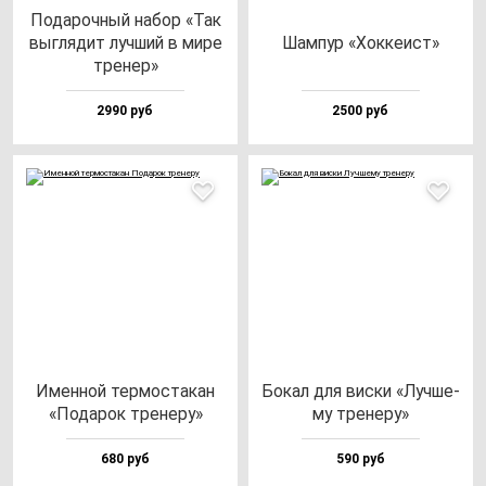
Пода­роч­ный на­бор «Так
выг­ля­дит луч­ший в ми­ре
Шам­пур «Хок­ке­ист»
тре­нер»
2990 руб
2500 руб
Имен­ной тер­мос­та­кан
Бокал для вис­ки «Луч­ше­
«Пода­рок тре­не­ру»
му тре­не­ру»
680 руб
590 руб