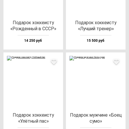
Пода­рок хок­ке­ис­ту
Пода­рок хок­ке­ис­ту
«Рож­ден­ный в СССР»
«Луч­ший тре­нер»
14 250 руб
15 500 руб
Пода­рок хок­ке­ис­ту
Пода­рок муж­чи­не «Боец
«Улёт­ный пас»
су­мо»