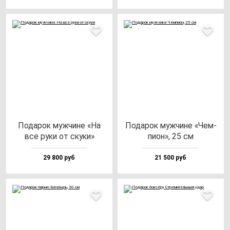
Пода­рок муж­чи­не «На
Пода­рок муж­чи­не «Чем­
все ру­ки от ску­ки»
пи­он», 25 см
29 800 руб
21 500 руб