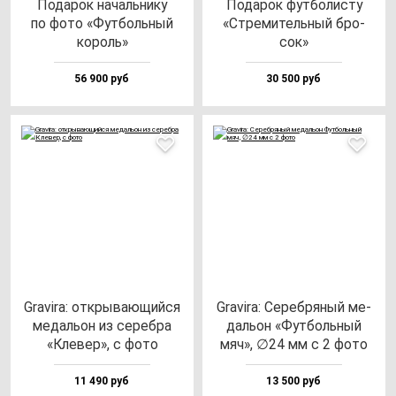
Пода­рок на­чаль­ни­ку
Пода­рок фут­бо­лис­ту
по фо­то «Фут­боль­ный
«Стре­ми­тель­ный бро­
ко­роль»
сок»
56 900 руб
30 500 руб
Gra­vi­ra: от­кры­ва­ющий­ся
Gra­vi­ra: Сереб­ря­ный ме­
ме­даль­он из се­реб­ра
даль­он «Фут­боль­ный
«Кле­вер», с фо­то
мяч», ∅24 мм с 2 фо­то
11 490 руб
13 500 руб