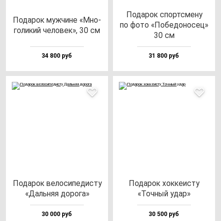
Пода­рок спорт­сме­ну
Пода­рок муж­чи­не «Мно­
по фо­то «Побе­до­но­сец»
го­ли­кий че­ло­век», 30 см
30 см
34 800 руб
31 800 руб
Пода­рок ве­ло­си­пе­дис­ту
Пода­рок хок­ке­ис­ту
«Даль­няя до­ро­га»
«Точ­ный удар»
30 000 руб
30 500 руб