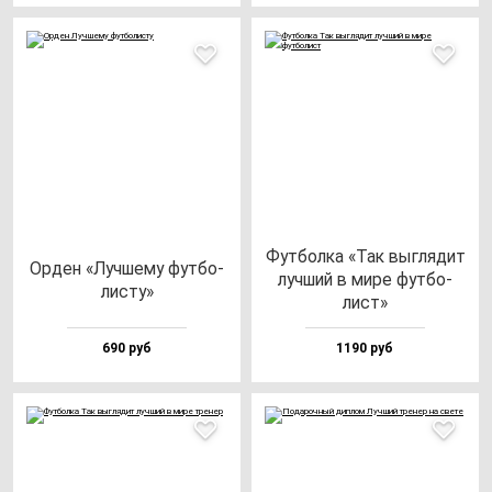
Фут­бол­ка «Так выг­ля­дит
Орден «Луч­ше­му фут­бо­
луч­ший в ми­ре фут­бо­
лис­ту»
лист»
690 руб
1190 руб