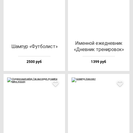
Имен­ной ежед­нев­ник
Шам­пур «Фут­бо­лист»
«Днев­ник тре­ни­ро­вок»
2500 руб
1399 руб