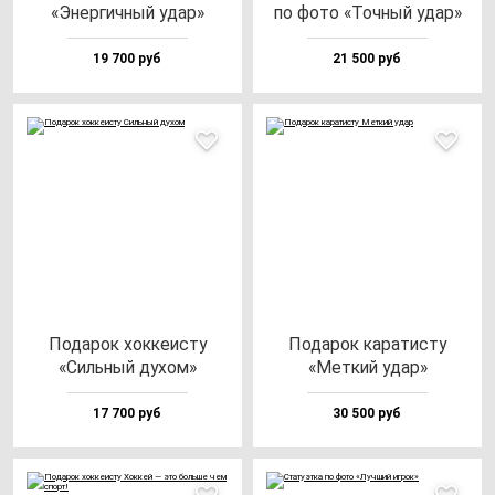
«Энер­гич­ный удар»
по фо­то «Точ­ный удар»
19 700 руб
21 500 руб
Пода­рок хок­ке­ис­ту
Пода­рок ка­ра­тис­ту
«Силь­ный ду­хом»
«Мет­кий удар»
17 700 руб
30 500 руб