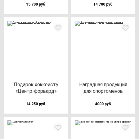
15 700 руб
14 700 руб
Пода­рок хок­ке­ис­ту
Наг­рад­ная про­дук­ция
«Центр-фор­вард»
для спорт­сме­нов
14 250 руб
4000 руб