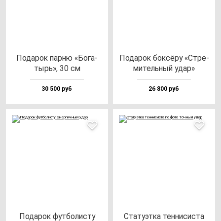
Пода­рок пар­ню «Бога­
Пода­рок бок­сё­ру «Стре­
тырь», 30 см
ми­тель­ный удар»
30 500 руб
26 800 руб
Пода­рок фут­бо­лис­ту
Ста­ту­эт­ка тен­ни­сис­та