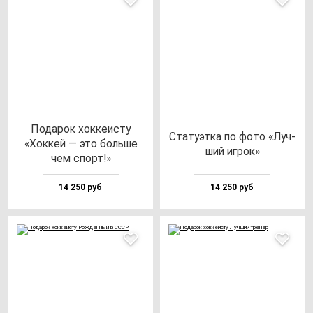
Пода­рок хок­ке­ис­ту
Ста­ту­эт­ка по фо­то «Луч­
«Хок­кей — это боль­ше
ший иг­рок»
чем спорт!»
14 250 руб
14 250 руб