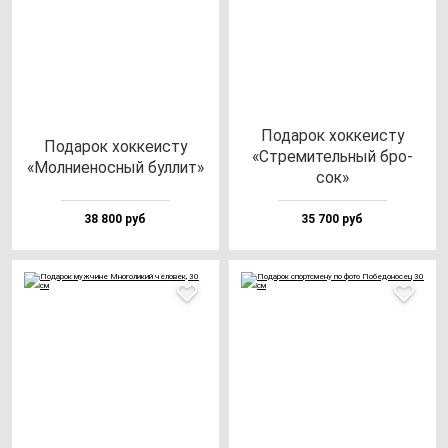
Пода­рок хок­ке­ис­ту
Пода­рок хок­ке­ис­ту
«Стре­ми­тель­ный бро­
«Мол­ни­енос­ный бул­лит»
сок»
38 800 руб
35 700 руб