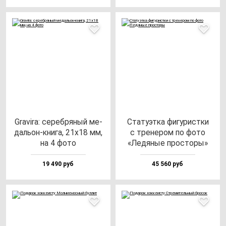
Gra­vi­ra: се­реб­ря­ный ме­
Ста­ту­эт­ка фи­гу­рис­тки
даль­он-кни­га, 21x18 мм,
с тре­не­ром по фо­то
на 4 фо­то
«Ледя­ные прос­то­ры»
19 490 руб
45 560 руб