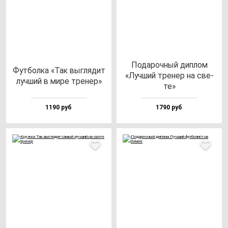
Пода­роч­ный дип­лом
Фут­бол­ка «Так выг­ля­дит
«Луч­ший тре­нер на све­
луч­ший в ми­ре тре­нер»
те»
1190 руб
1790 руб