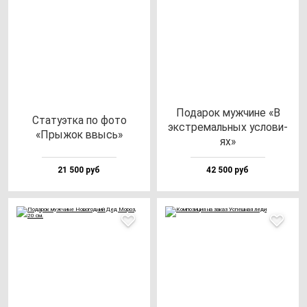
Пода­рок муж­чи­не «В
Ста­ту­эт­ка по фо­то
экс­тре­маль­ных ус­ло­ви­
«Пры­жок ввысь»
ях»
21 500 руб
42 500 руб