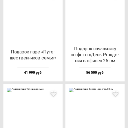
Пода­рок на­чаль­ни­ку
Пода­рок па­ре «Путе­
по фо­то «День Рож­де­
шес­твен­ни­ков семья»
ния в офи­се» 25 см
41 990 руб
56 500 руб