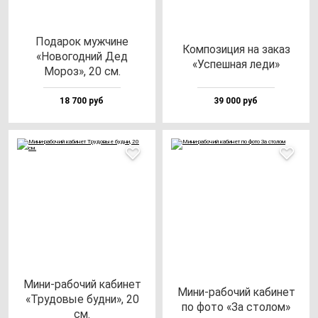
Пода­рок муж­чи­не
Ком­по­зи­ция на за­каз
«Ново­год­ний Дед
«Успеш­ная ле­ди»
Мороз», 20 см.
18 700 руб
39 000 руб
Мини-ра­бо­чий ка­би­нет
Мини-ра­бо­чий ка­би­нет
«Тру­до­вые буд­ни», 20
по фо­то «За сто­лом»
см.