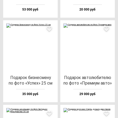
53 000 руб
20 000 руб
Пода­рок биз­нес­ме­ну
Пода­рок ав­то­лю­би­те­лю
по фо­то «Успех» 25 см
по фо­то «Пре­ми­ум ав­то»
35 000 руб
29 000 руб