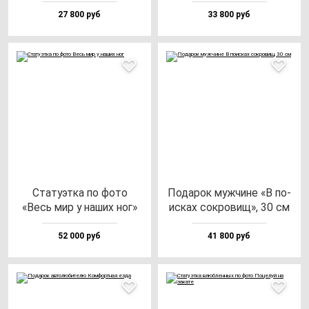
27 800 руб
33 800 руб
Ста­ту­эт­ка по фо­то
Пода­рок муж­чи­не «В по­
«Весь мир у на­ших ног»
ис­ках сок­ро­вищ», 30 см
52 000 руб
41 800 руб