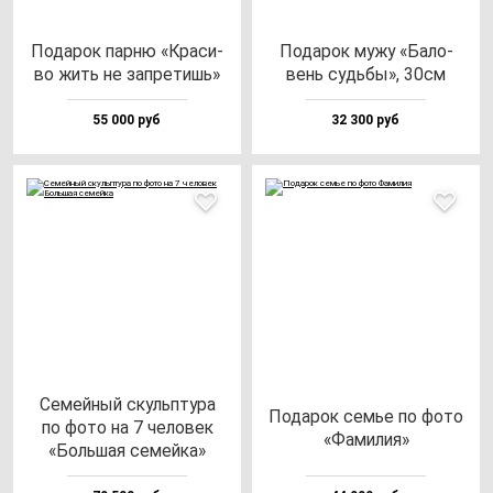
Пода­рок пар­ню «Кра­си­
Пода­рок му­жу «Бало­
во жить не зап­ре­тишь»
вень судь­бы», 30см
55 000 руб
32 300 руб
Семей­ный скуль­пту­ра
Пода­рок семье по фо­то
по фо­то на 7 че­ло­век
«Фами­лия»
«Боль­шая се­мей­ка»