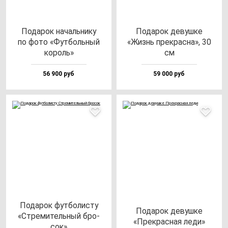
Пода­рок на­чаль­ни­ку
Пода­рок де­вуш­ке
по фо­то «Фут­боль­ный
«Жизнь прек­рас­на», 30
ко­роль»
см
56 900 руб
59 000 руб
Пода­рок фут­бо­лис­ту
Пода­рок де­вуш­ке
«Стре­ми­тель­ный бро­
«Прек­рас­ная ле­ди»
сок»