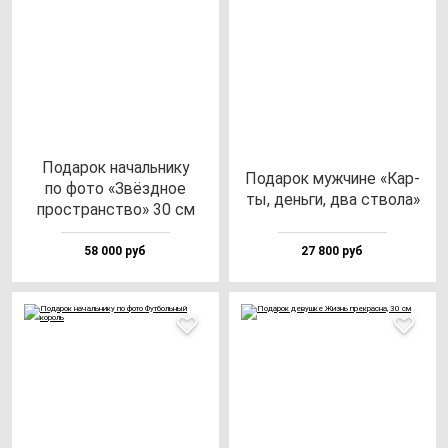
Пода­рок на­чаль­ни­ку
Пода­рок муж­чи­не «Кар­
по фо­то «Звёз­дное
ты, день­ги, два ство­ла»
прос­транс­тво» 30 см
58 000 руб
27 800 руб