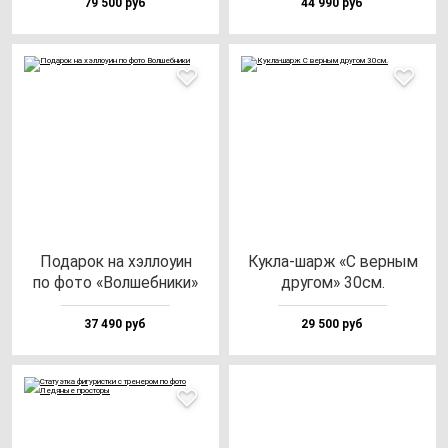
79 500 руб
44 990 руб
Пода­рок на хэл­ло­уин
Кук­ла-шарж «С вер­ным
по фо­то «Вол­шеб­ни­ки»
дру­гом» 30см.
37 490 руб
29 500 руб