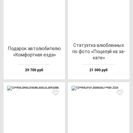
Ста­ту­эт­ка влюб­лен­ных
Пода­рок ав­то­лю­би­те­лю
по фо­то «Поце­луй на за­
«Ком­фор­тная ез­да»
ка­те»
29 700 руб
21 000 руб