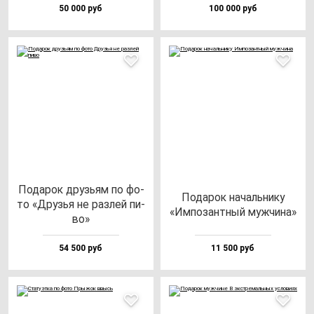
50 000 руб
100 000 руб
Пода­рок друзь­ям по фо­
Пода­рок на­чаль­ни­ку
то «Друзья не раз­лей пи­
«Импо­зан­тный муж­чи­на»
во»
54 500 руб
11 500 руб