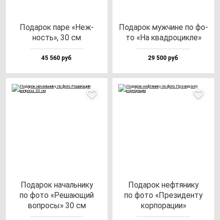
Пода­рок па­ре «Неж­
Пода­рок муж­чи­не по фо­
ность», 30 см
то «На квад­ро­цик­ле»
45 560 руб
29 500 руб
Пода­рок на­чаль­ни­ку
Пода­рок неф­тя­ни­ку
по фо­то «Реша­ющий
по фо­то «Пре­зи­ден­ту
воп­ро­сы» 30 см
кор­по­ра­ции»