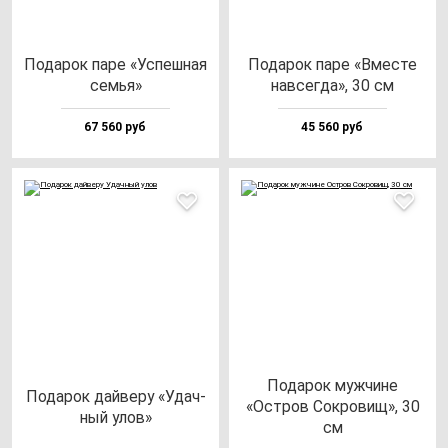
Пода­рок па­ре «Успеш­ная
Пода­рок па­ре «Вмес­те
семья»
нав­сег­да», 30 см
67 560 руб
45 560 руб
Пода­рок муж­чи­не
Пода­рок дай­ве­ру «Удач­
«Остров Сок­ро­вищ», 30
ный улов»
см