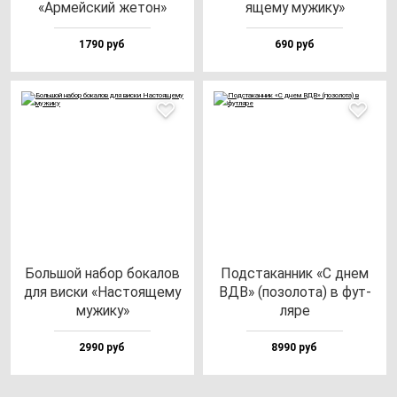
«Армей­ский же­тон»
яще­му му­жи­ку»
1790 руб
690 руб
Боль­шой на­бор бо­ка­лов
Под­ста­кан­ник «С днем
для вис­ки «Нас­то­яще­му
ВДВ» (по­зо­ло­та) в фут­
му­жи­ку»
ля­ре
2990 руб
8990 руб