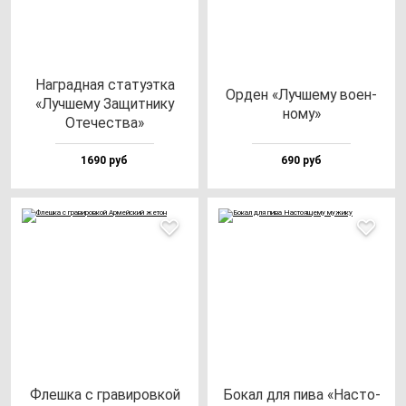
Наг­рад­ная ста­ту­эт­ка
Орден «Луч­ше­му во­ен­
«Луч­ше­му Защит­ни­ку
но­му»
Оте­чес­тва»
1690 руб
690 руб
Флеш­ка с гра­ви­ров­кой
Бокал для пи­ва «Нас­то­