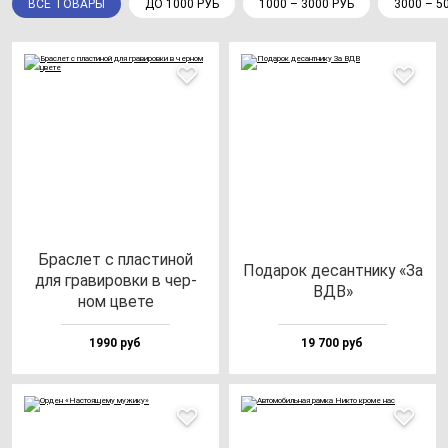
ВСЕ ТОВАРЫ
ДО 1000 РУБ
1000 – 3000 РУБ
3000 – 5
Брас­лет с плас­ти­ной
Пода­рок де­сан­тни­ку «За
для гра­ви­ров­ки в чер­
ВДВ»
ном цве­те
1990 руб
19 700 руб