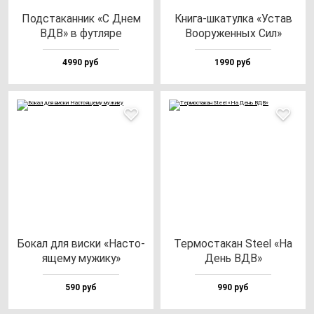
Под­ста­кан­ник «С Днем
Кни­га-шка­тул­ка «Устав
ВДВ» в фут­ля­ре
Воору­жен­ных Сил»
4990 руб
1990 руб
Бокал для вис­ки «Нас­то­
Тер­мос­та­кан Ste­el «На
яще­му му­жи­ку»
День ВДВ»
590 руб
990 руб