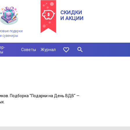
СКИДКИ
И АКЦИИ
ловые подарки
и сувениры
ер-
Советы
Журнал
сы
иков. Подборка "Подарки на День ВДВ" —
ых.