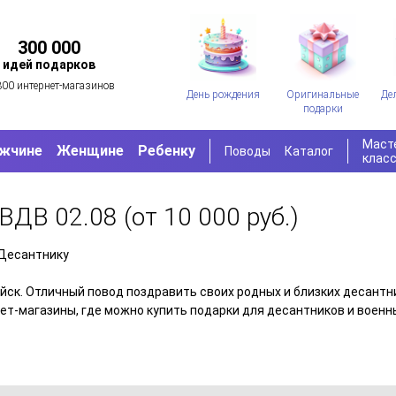
300 000
идей подарков
300 интернет-магазинов
День рождения
Оригинальные
Де
подарки
Маст
жчине
Женщине
Ребенку
Поводы
Каталог
клас
 ВДВ 02.08
(от 10 000 руб.)
Десантнику
ск. Отличный повод поздравить своих родных и близких десантн
ет-магазины, где можно купить подарки для десантников и военн