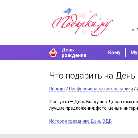
от 
День
Кому
Му
рождения
Что подарить на День
Поводы
/
Профессиональные праздники
/ 
2 августа — День Воздушно-Десантных вой
лучшие предложения: фото, цены и интерн
История праздника День ВДВ