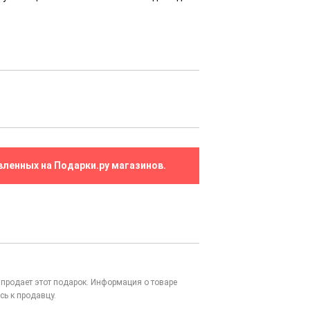
вленных на Подарки.ру магазинов.
то продает этот подарок. Информация о товаре
сь к продавцу.