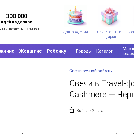
300 000
идей подарков
300 интернет-магазинов
День рождения
Оригинальные
Де
подарки
Маст
жчине
Женщине
Ребенку
Поводы
Каталог
клас
Свечи ручной работы
Свечи в Travel-ф
Cashmere — Чер
Выбрали 2 раза