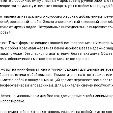
ьмите с собой частичку счастья — аромасвечу ручной работы от б
мещается в сумочку и поможет создать уют в любом месте, куда б
готовлена из натурального кокосового воска с добавлением прем
рогой, роскошный шлейф. Экологически чистый кокосовый воск об
личие от других видов. Натуральные ингредиенты не выделяют то
оровья.
еча в Travel формате создает волшебное настроение в путешестви
ять с собой. Красивая жестяная банка черного цвета надежно за
ышка поможет безопасно погасить пламя без запаха дыма. Общее 
тиль обеспечивает мягкое свечение и тихое горение.
смотря на мини формат, она отлично подойдет для декора интерье
бавит эстетики любой комнате. Поместите ее на стол в офисе или
зьмите с собой в ванную и манящий аромат перенесет вас в сост
мосферу вечерам и праздникам. Для ценителей свечей послужит
 бережно упаковываем для Вас каждое изделие, чтобы минимизи
анспортировке.
ассортименте бренда представлены изделия на любой вкус по дос