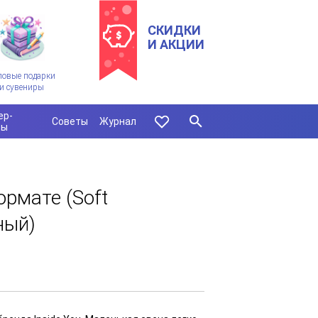
СКИДКИ
И АКЦИИ
ловые подарки
и сувениры
ер-
Советы
Журнал
сы
ормате (Soft
ный)