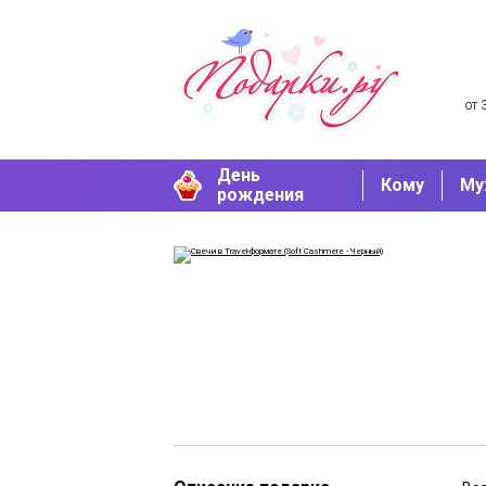
от 
День
Кому
Му
рождения