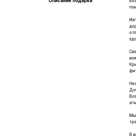
Описание подарка
Воз
по
Из
до
от
зд
Св
вз
Кр
фи
Не
До
Во
ат
Мы
тр
В 