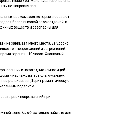
ренда Inside You. Маленькая свеча легко
ы вы не направлялись.
иальных аромамасел, которые и создают
ладает более высокой аромаотдачей, в
ксичных веществ и безопасны для
и и не занимает много места. Ее удобно
щищает от повреждений и загрязнений.
время горения - 10 часов. Хлопковый
ра, осенних и новогодних композиций.
 дома и наслаждайтесь благоуханием.
ояние релаксации. Дарит романтическую
 желанным подарком.
ровать риск повреждений при
тупной цене. Вы обязательно найдете для