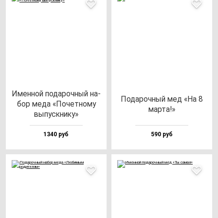
Имен­ной по­да­роч­ный на­
Пода­роч­ный мед «На 8
бор ме­да «Почет­но­му
мар­та!»
вы­пус­кни­ку»
1340 руб
590 руб