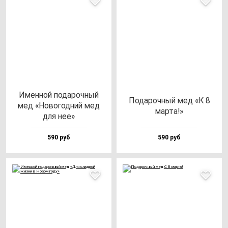
Имен­ной по­да­роч­ный
Пода­роч­ный мед «К 8
мед «Ново­год­ний мед
мар­та!»
для нее»
590 руб
590 руб