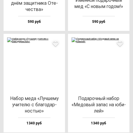
Имен­ной по­да­роч­ный
днём за­щит­ни­ка Оте­
мед «С но­вым го­дом!»
чес­тва»
590 руб
590 руб
Набор ме­да «Луч­ше­му
Пода­роч­ный на­бор
учи­те­лю с бла­го­дар­
«Медо­вый за­пас на юби­
ностью»
лей»
1340 руб
1340 руб