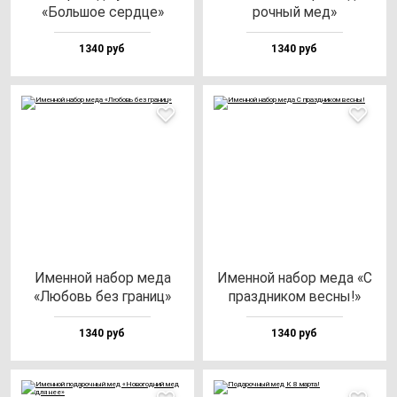
«Боль­шое сер­дце»
роч­ный мед»
1340 руб
1340 руб
Имен­ной на­бор ме­да
Имен­ной на­бор ме­да «С
«Любовь без гра­ниц»
праз­дни­ком вес­ны!»
1340 руб
1340 руб