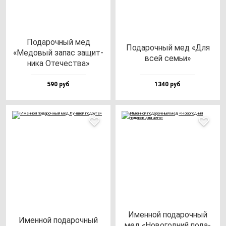
Пода­роч­ный мед
Пода­роч­ный мед «Для
«Медо­вый за­пас за­щит­
всей семьи»
ни­ка Оте­чес­тва»
590 руб
1340 руб
Имен­ной по­да­роч­ный
Имен­ной по­да­роч­ный
мед «Ново­год­ний по­да­