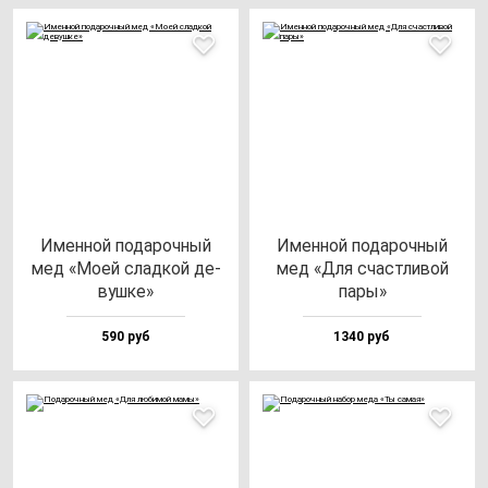
Имен­ной по­да­роч­ный
Имен­ной по­да­роч­ный
мед «Моей слад­кой де­
мед «Для счас­тли­вой
вуш­ке»
па­ры»
590 руб
1340 руб