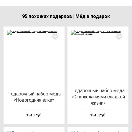
95 похожих подарков | Мёд в подарок
Пода­роч­ный на­бор ме­да
Пода­роч­ный на­бор мё­да
«С по­же­ла­ни­ями слад­кой
«Ново­год­няя ёл­ка»
жиз­ни»
1340 руб
1340 руб