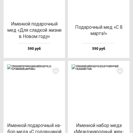
Имен­ной по­да­роч­ный
Пода­роч­ный мед «С 8
мед «Для слад­кой жиз­ни
мар­та!»
в Новом го­ду»
590 руб
590 руб
Имен­ной по­да­роч­ный на­
Имен­ной на­бор ме­да
бор ме­да «С го­дов­щи­ной
«Меж­ду­на­род­ный жен­