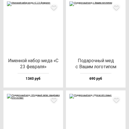
Имен­ной на­бор ме­да «С
Пода­роч­ный мед
23 фев­ра­ля»
с Вашим ло­го­ти­пом
1340 руб
690 руб