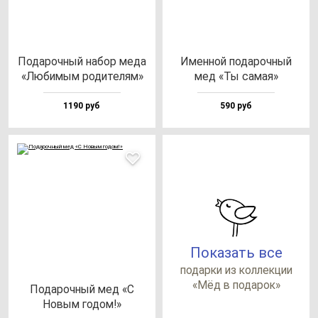
Пода­роч­ный на­бор ме­да
Имен­ной по­да­роч­ный
«Люби­мым ро­ди­те­лям»
мед «Ты са­мая»
1190 руб
590 руб
Показать все
по­дар­ки из кол­лек­ции
«Мёд в по­да­рок»
Пода­роч­ный мед «С
Новым го­дом!»