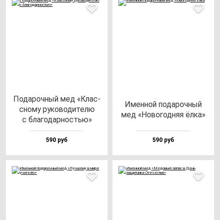
Пода­роч­ный мед «Клас­
Имен­ной по­да­роч­ный
сно­му ру­ко­во­ди­те­лю
мед «Ново­год­няя ёл­ка»
с бла­го­дар­ностью»
590 руб
590 руб