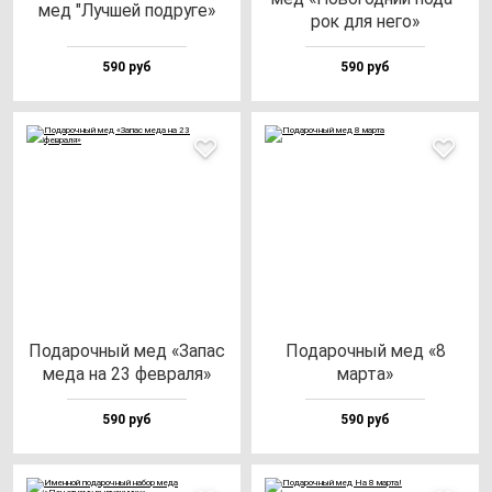
мед "Луч­шей под­ру­ге»
рок для не­го»
590 руб
590 руб
Пода­роч­ный мед «Запас
Пода­роч­ный мед «8
ме­да на 23 фев­ра­ля»
мар­та»
590 руб
590 руб