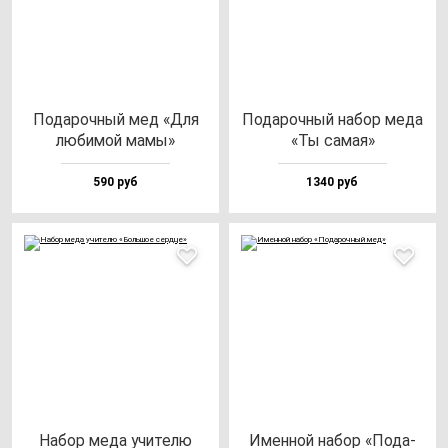
Пода­роч­ный мед «Для
Пода­роч­ный на­бор ме­да
лю­би­мой ма­мы»
«Ты са­мая»
590 руб
1340 руб
Набор ме­да учи­те­лю
Имен­ной на­бор «Пода­