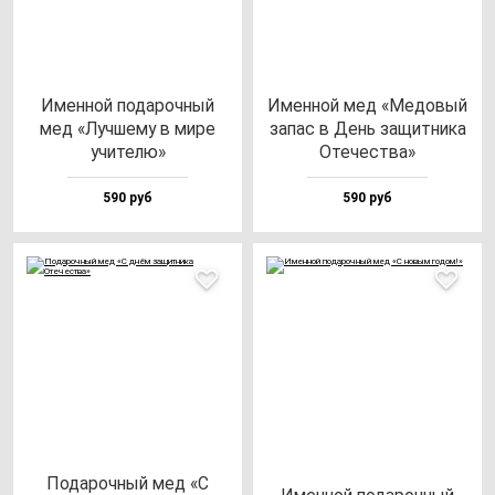
Имен­ной по­да­роч­ный
Имен­ной мед «Медо­вый
мед «Луч­ше­му в ми­ре
за­пас в День за­щит­ни­ка
учи­те­лю»
Оте­чес­тва»
590 руб
590 руб
Пода­роч­ный мед «С