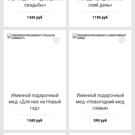
свадь­бы»
ский день»
1340 руб
1190 руб
Имен­ной по­да­роч­ный
Имен­ной по­да­роч­ный
мед «Для нее на Новый
мед «Ново­год­ний мед
год»
семьи»
1340 руб
590 руб