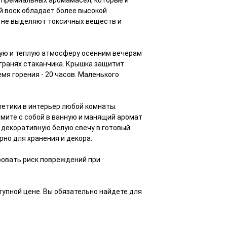
м премиальных аромамасел, которые и
й воск обладает более высокой
ы не выделяют токсичных веществ и
ую и теплую атмосферу осенним вечерам
 гранях стаканчика. Крышка защитит
емя горения - 20 часов. Маленького
тетики в интерьер любой комнаты.
ьмите с собой в ванную и манящий аромат
 декоративную белую свечу в готовый
но для хранения и декора.
ровать риск повреждений при
тупной цене. Вы обязательно найдете для