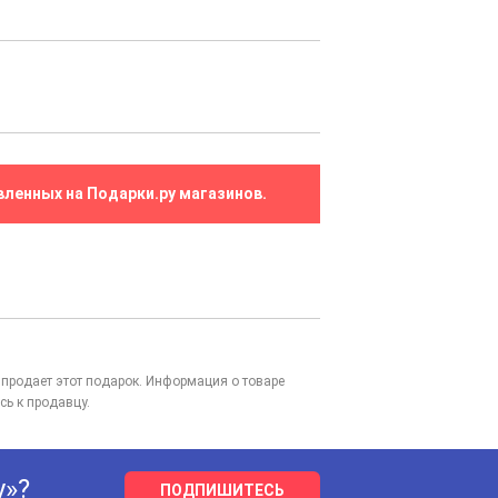
вленных на Подарки.ру магазинов.
то продает этот подарок. Информация о товаре
сь к продавцу.
у»?
ПОДПИШИТЕСЬ