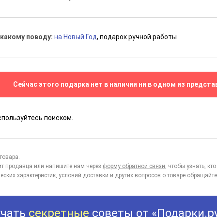
 какому поводу:
на Новый Год
, подарок ручной работы
Сейчас этого подарка нет в наличии ни в одном из предста
спользуйтесь поиском.
товара.
йт продавца или напишите нам через
форму обратной связи
, чтобы узнать, к
еских характеристик, условий доставки и других вопросов о товаре обращайте
учать
секретные
советы от «Подарки.р