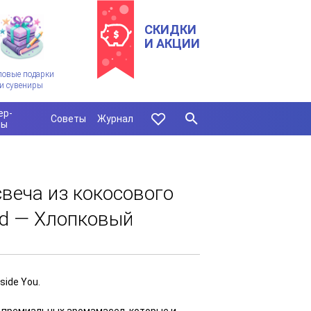
СКИДКИ
И АКЦИИ
ловые подарки
и сувениры
ер-
Советы
Журнал
сы
веча из кокосового
ad — Хлопковый
side You.