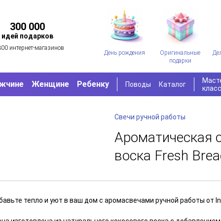
300 000
идей подарков
300 интернет-магазинов
День рождения
Оригинальные
Де
подарки
Маст
жчине
Женщине
Ребенку
Поводы
Каталог
клас
Свечи ручной работы
Ароматическая с
воска Fresh Bre
авьте тепло и уют в ваш дом с аромасвечами ручной работы от In