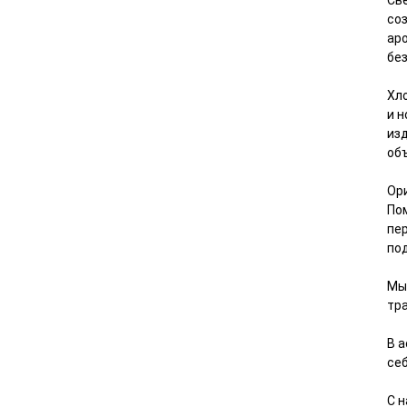
Св
со
ар
бе
Хл
и 
изд
об
Ор
По
пе
по
Мы
тр
В 
се
С н