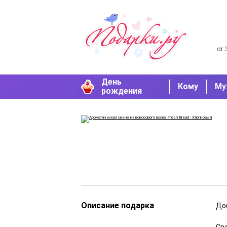
от 
День
Кому
Му
рождения
Описание подарка
Доб