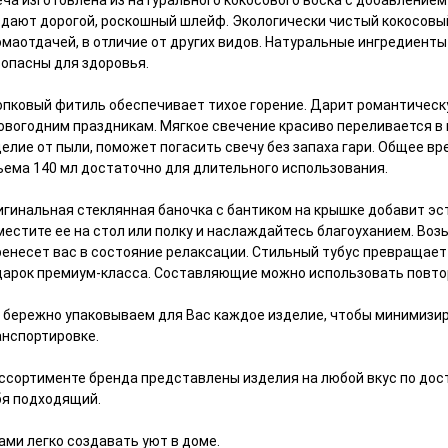
еча изготовлена из натурального кокосового воска с добавление
здают дорогой, роскошный шлейф. Экологически чистый кокосовы
омаотдачей, в отличие от других видов. Натуральные ингредиент
зопасны для здоровья.
опковый фитиль обеспечивает тихое горение. Дарит романтическ
новогодним праздникам. Мягкое свечение красиво переливается в
елие от пыли, поможет погасить свечу без запаха гари. Общее вр
ъема 140 мл достаточно для длительного использования.
игинальная стеклянная баночка с бантиком на крышке добавит эс
местите ее на стол или полку и наслаждайтесь благоуханием. Воз
ренесет вас в состояние релаксации. Стильный тубус превращает
дарок премиум-класса. Составляющие можно использовать повтор
 бережно упаковываем для Вас каждое изделие, чтобы минимизи
анспортировке.
ассортименте бренда представлены изделия на любой вкус по дос
бя подходящий.
ами легко создавать уют в доме.