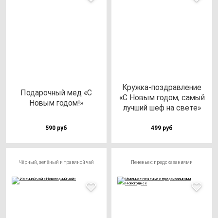
Круж­ка-поз­драв­ле­ние
Пода­роч­ный мед «С
«С Новым го­дом, са­мый
Новым го­дом!»
луч­ший шеф на све­те»
590 руб
499 руб
Чёрный, зелёный и травяной чай
Печенье с предсказаниями