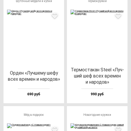
Шуточные медали и кубки
Термокружки
Тер­мос­та­кан Ste­el «Луч­
Орден «Луч­ше­му ше­фу
ший шеф всех вре­мен
всех вре­мен и на­ро­дов»
и на­ро­дов»
690 руб
990 руб
Мёд в подарок
Новогодние кружки