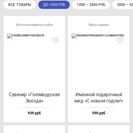
ВСЕ ТОВАРЫ
ДО 1000 РУБ
1000 – 3000 РУБ
3000 – 5
Шуточные медали и кубки
Мёд в подарок
Суве­нир «Гол­ли­вуд­ская
Имен­ной по­да­роч­ный
Звез­да»
мед «С но­вым го­дом!»
939 руб
590 руб