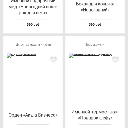
Имен­ной по­да­роч­ный
Бокал для конь­яка
мед «Ново­год­ний по­да­
«Ново­год­ний»
рок для не­го»
590 руб
590 руб
Шуточные медали и кубки
Термокружки
Имен­ной тер­мос­та­кан
Орден «Аку­ла Биз­не­са»
«Пода­рок ше­фу»