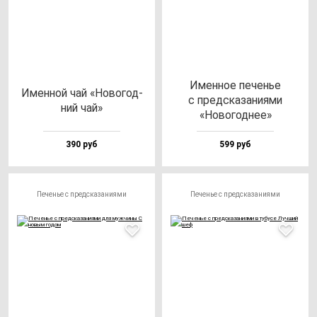
Имен­ное пе­ченье
Имен­ной чай «Ново­год­
с пред­ска­за­ни­ями
ний чай»
«Ново­год­нее»
390 руб
599 руб
Печенье с предсказаниями
Печенье с предсказаниями