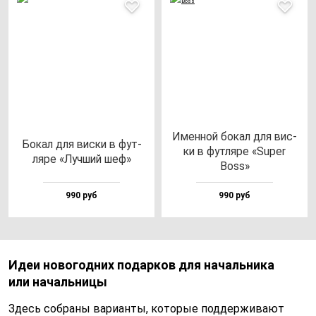
Имен­ной бо­кал для вис­
Бокал для вис­ки в фут­
ки в фут­ля­ре «Super
ля­ре «Луч­ший шеф»
Boss»
990 руб
990 руб
Идеи новогодних подарков для начальника
или начальницы
Здесь собраны варианты, которые поддерживают