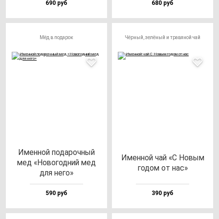
690 руб
680 руб
Мёд в подарок
Чёрный, зелёный и травяной чай
Имен­ной по­да­роч­ный
Имен­ной чай «С Новым
мед «Ново­год­ний мед
го­дом от нас»
для не­го»
590 руб
390 руб