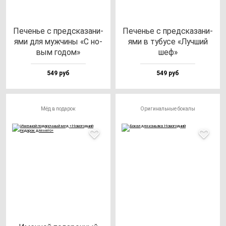
Печенье с пред­ска­за­ни­
Печенье с пред­ска­за­ни­
ями для муж­чи­ны «С но­
ями в ту­бу­се «Луч­ший
вым го­дом»
шеф»
549 руб
549 руб
Мёд в подарок
Оригинальные бокалы