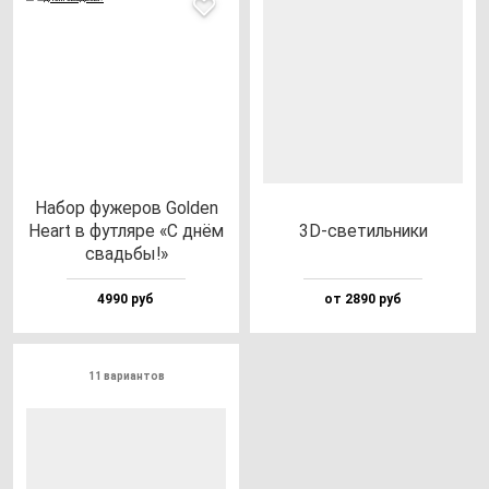
Набор фу­же­ров Gol­den
Heart в фут­ля­ре «С днём
3D-све­тиль­ни­ки
свадь­бы!»
4990 руб
от 2890 руб
11 вариантов