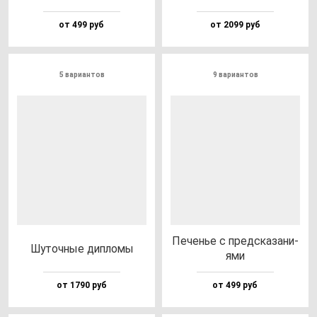
от 499 руб
от 2099 руб
5 вариантов
9 вариантов
Печенье с пред­ска­за­ни­
Шуточ­ные дип­ло­мы
ями
от 1790 руб
от 499 руб