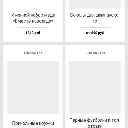
Имен­ной на­бор ме­да
Бока­лы для шам­пан­ско­
«Вмес­те нав­сег­да»
го
1340 руб
от 890 руб
8 вариантов
17 вариантов
Пар­ные фут­бол­ки и тол­
При­коль­ные круж­ки
стов­ки