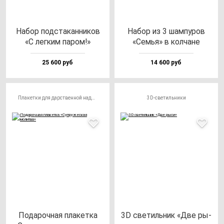
Набор под­ста­кан­ни­ков
Набор из 3 шам­пу­ров
«С лег­ким па­ром!»
«Семья» в кол­ча­не
25 600 руб
14 600 руб
Плакетки для дарственной надписи
3D-светильники
Пода­роч­ная пла­кет­ка
3D све­тиль­ник «Две ры­