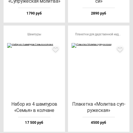
«Суп­ру­жес­кая мо­лит­ва»
си»
1790 руб
2890 руб
Шампуры
Плакетки для дарственной надписи
Набор из 4 шам­пу­ров
Пла­кет­ка «Молит­ва суп­
«Семья» в кол­ча­не
ру­жес­кая»
17 500 руб
4500 руб