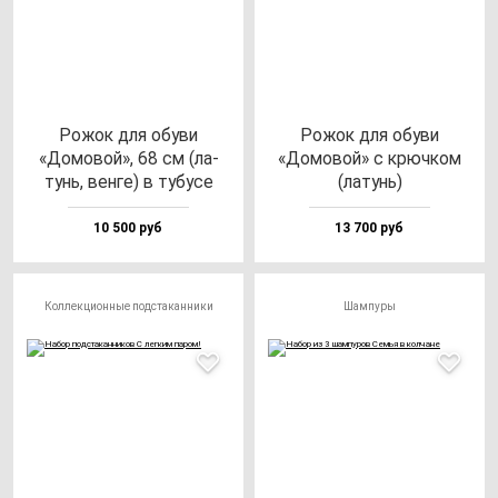
Рожок для обу­ви
Рожок для обу­ви
«Домо­вой», 68 см (ла­
«Домо­вой» с крюч­ком
тунь, вен­ге) в ту­бу­се
(ла­тунь)
10 500 руб
13 700 руб
Коллекционные подстаканники
Шампуры