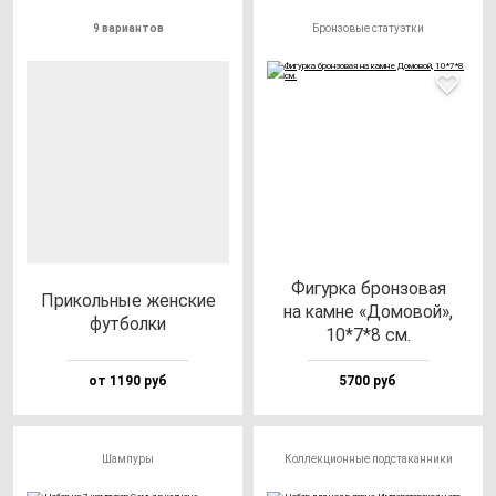
9 вариантов
Бронзовые статуэтки
Фигур­ка брон­зо­вая
При­коль­ные жен­ские
на кам­не «Домо­вой»,
фут­бол­ки
10*7*8 см.
от 1190 руб
5700 руб
Шампуры
Коллекционные подстаканники