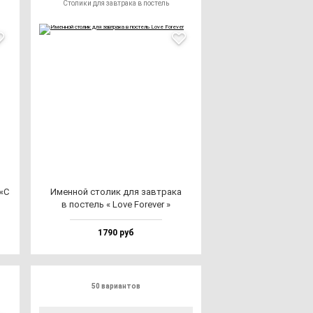
Столики для завтрака в постель
 «С
Имен­ной сто­лик для зав­тра­ка
в пос­тель « Love Fore­ver »
1790 руб
50 вариантов