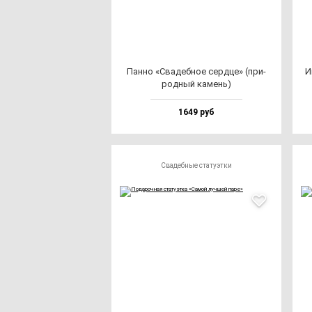
Пан­но «Сва­деб­ное сер­дце» (при­
И
род­ный ка­мень)
1649 руб
Свадебные статуэтки