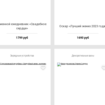
мен­ной ежед­нев­ник «Сва­деб­ное
Оскар «Луч­ший же­них 2023 го­д
сер­дце»
1799 руб
1690 руб
Зарядные устройства
Декоративные вазы