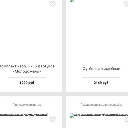
Ком­плект не­обыч­ных фар­ту­ков
Фут­бол­ки сва­деб­ные
«Моло­до­же­ны»
1290 руб
2149 руб
Панно декоративные
Поздравления с днем свадьбы