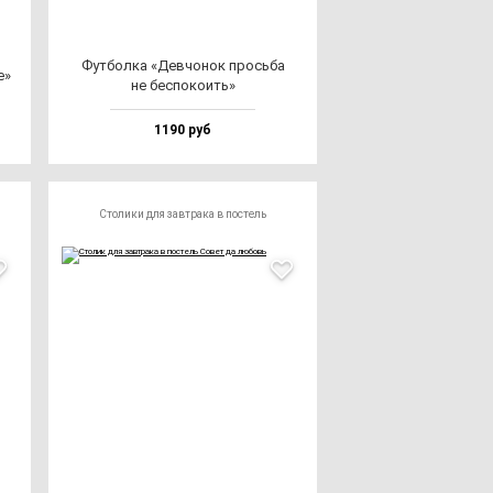
Фут­бол­ка «Дев­чо­нок прось­ба
е»
не бес­по­ко­ить»
1190 руб
Столики для завтрака в постель