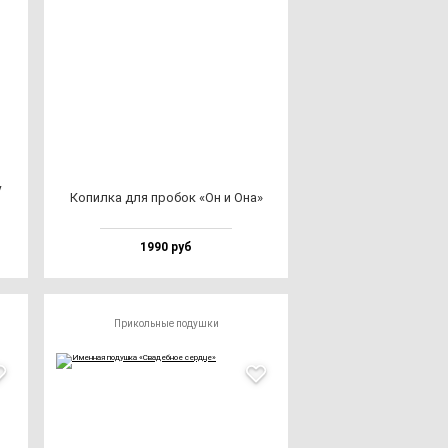
у
Копил­ка для про­бок «Он и Она»
1990 руб
Прикольные подушки