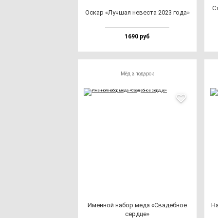
Ст
Оскар «Луч­шая не­вес­та 2023 го­да»
1690 руб
Мёд в подарок
Имен­ной на­бор ме­да «Сва­деб­ное
На
сер­дце»