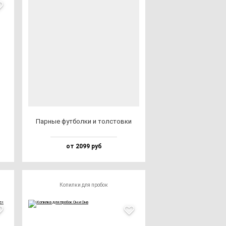
Пар­ные фут­бол­ки и тол­стов­ки
от 2099 руб
Копилки для пробок