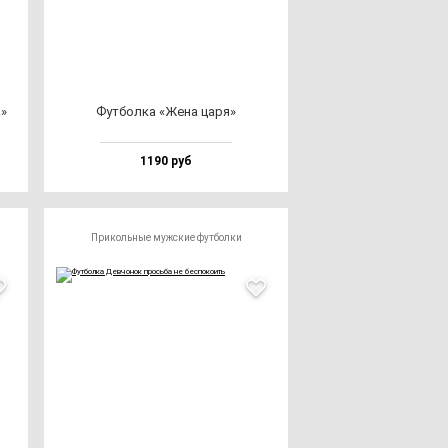
а»
Фут­бол­ка «Жена ца­ря»
1190 руб
Прикольные мужские футболки