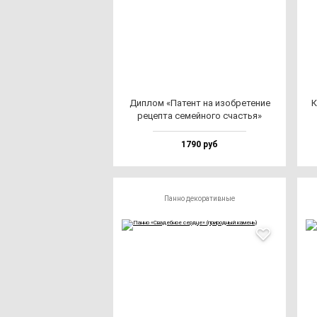
Дип­лом «Патент на изоб­ре­те­ние
К
ре­цеп­та се­мей­но­го счастья»
1790 руб
Панно декоративные