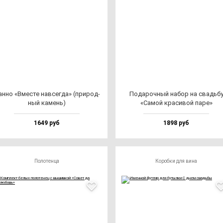
н­но «Вмес­те нав­сег­да» (при­род­
Пода­роч­ный на­бор на свадь­б
ный ка­мень)
«Самой кра­си­вой па­ре»
1649 руб
1898 руб
Полотенца
Коробки для вина