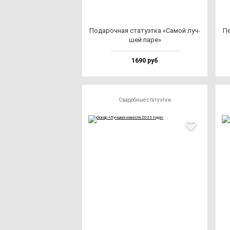
Пода­роч­ная ста­ту­эт­ка «Самой луч­
Пе
шей па­ре»
1690 руб
Свадебные статуэтки