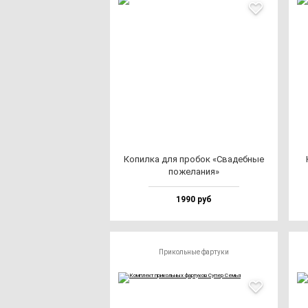
Копил­ка для про­бок «Сва­деб­ные
по­же­ла­ния»
1990 руб
Прикольные фартуки