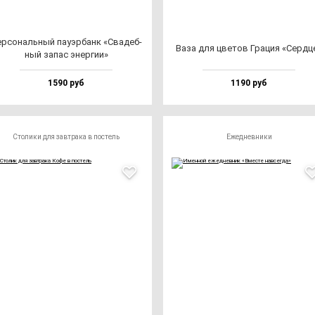
р­со­наль­ный па­уэр­банк «Сва­деб­
Ваза для цве­тов Гра­ция «Сер­дц
ный за­пас энер­гии»
1590 руб
1190 руб
Столики для завтрака в постель
Ежедневники