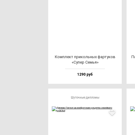
Ком­плект при­коль­ных фар­ту­ков
Па
«Супер Семья»
1290 руб
Шуточные дипломы