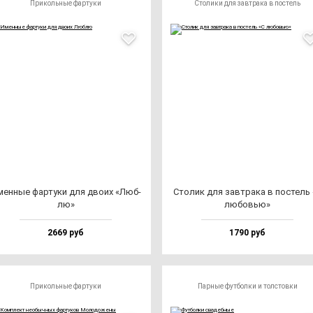
Прикольные фартуки
Столики для завтрака в постель
ен­ные фар­ту­ки для дво­их «Люб­
Сто­лик для зав­тра­ка в пос­тель
лю»
лю­бовью»
2669 руб
1790 руб
Прикольные фартуки
Парные футболки и толстовки