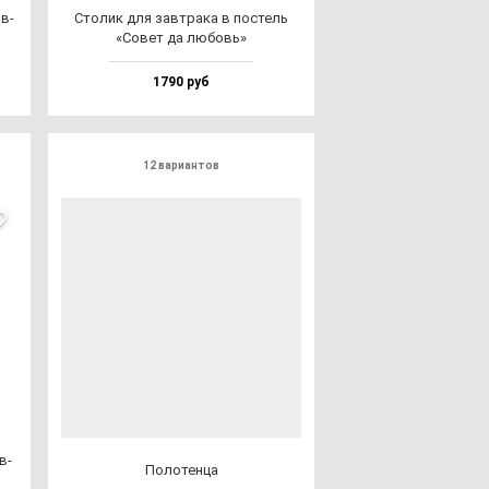
ав­
Сто­лик для зав­тра­ка в пос­тель
«Совет да лю­бовь»
1790 руб
12 вариантов
в­
Поло­тен­ца