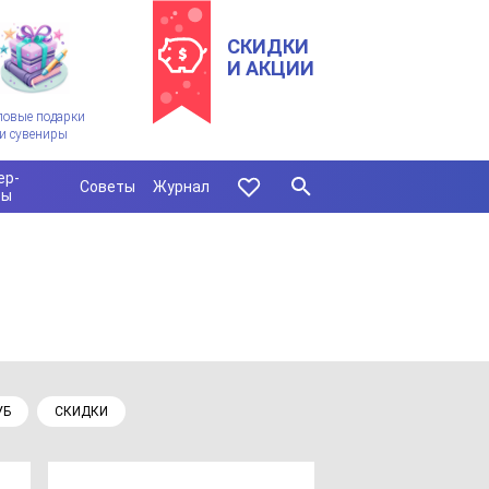
СКИДКИ
И АКЦИИ
ловые подарки
и сувениры
ер-
Советы
Журнал
сы
УБ
СКИДКИ