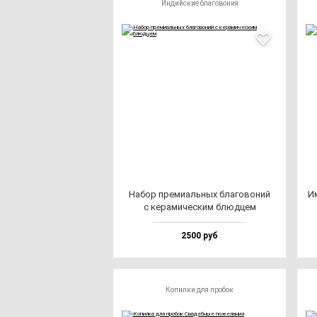
Индийские благовония
Набор пре­ми­аль­ных бла­го­во­ний
Им
с ке­ра­ми­чес­ким блюд­цем
2500 руб
Копилки для пробок