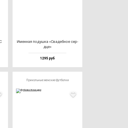
С
Имен­ная по­душ­ка «Сва­деб­ное сер­
дце»
1295 руб
Прикольные женские футболки