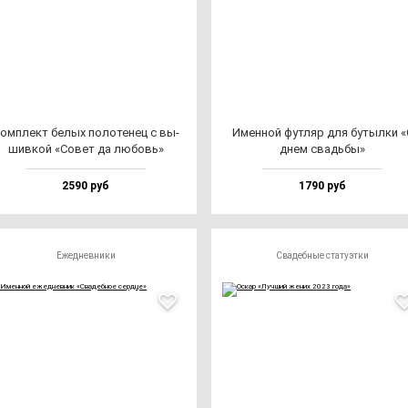
ом­плект бе­лых по­ло­те­нец с вы­
Имен­ной фут­ляр для бу­тыл­ки «
шив­кой «Совет да лю­бовь»
днем свадь­бы»
2590 руб
1790 руб
Ежедневники
Свадебные статуэтки