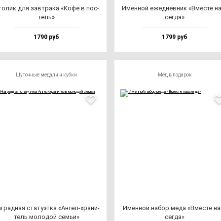
о­лик для зав­тра­ка «Кофе в пос­
Имен­ной ежед­нев­ник «Вмес­те н
тель»
сег­да»
1790 руб
1799 руб
Шуточные медали и кубки
Мёд в подарок
г­рад­ная ста­ту­эт­ка «Ангел-хра­ни­
Имен­ной на­бор ме­да «Вмес­те на
тель мо­ло­дой семьи»
сег­да»