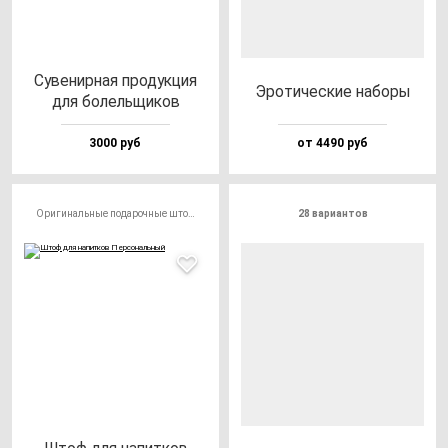
Суве­нир­ная про­дук­ция
Эро­ти­чес­кие на­бо­ры
для бо­лель­щи­ков
3000 руб
от 4490 руб
Оригинальные подарочные штофы
28 вариантов