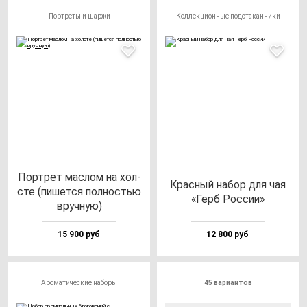
Портреты и шаржи
Коллекционные подстаканники
Пор­трет мас­лом на хол­
Крас­ный на­бор для чая
сте (пи­шет­ся пол­ностью
«Герб Рос­сии»
вруч­ную)
15 900 руб
12 800 руб
Ароматические наборы
45 вариантов