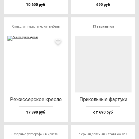
10 600 руб
690 руб
Складная туристическая мебель
13 вариантов
Режис­сер­ское крес­ло
При­коль­ные фар­ту­ки
17 890 руб
от 690 руб
Лазерные фотографии в кристалле
Чёрный, зелёный и травяной чай