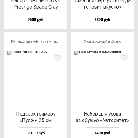
Набор Сомелье iLUXE
Имен­ной фар­тук «Всег­да
Pres­ti­ge Spa­ce Gray
го­то­вит вкус­но»
9600 руб
2390 руб
Коллекционные фигурки — персонажи
Уход за одеждой и обувью
Пода­рок гей­ме­ру
Набор для ухо­да
«Пудж», 25 см
за обувью «Авто­ри­тет»
13 000 руб
1490 руб