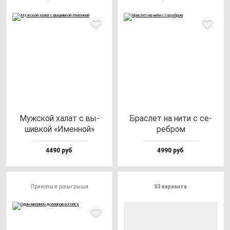
Муж­ской ха­лат с вы­
Брас­лет на ни­ти с се­
шив­кой «Имен­ной»
реб­ром
4490 руб
4990 руб
Приколы и розыгрыши
53 варианта