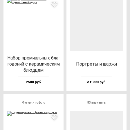
Набор пре­ми­аль­ных бла­
го­во­ний с ке­ра­ми­чес­ким
Пор­тре­ты и шар­жи
блюд­цем
2500 руб
от 990 руб
Фигурки по фото
53 варианта