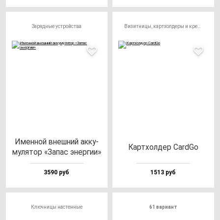
Зарядные устройства
Визитницы, картхолдеры и кредитницы
Имен­ной внеш­ний ак­ку­
Кар­тхол­дер CardGo
му­ля­тор «Запас энер­гии»
3590 руб
1513 руб
Ключницы настенные
61 вариант