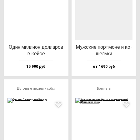
Один мил­ли­он дол­ла­ров
Муж­ские пор­тмо­не и ко­
в кей­се
шель­ки
15 990 руб
от 1690 руб
Шуточные медали и кубки
Браслеты