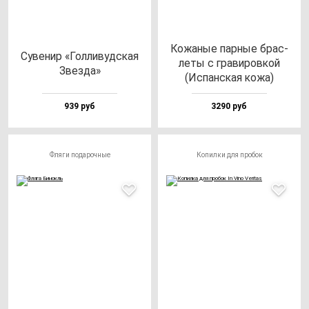
Кожа­ные пар­ные брас­
Суве­нир «Гол­ли­вуд­ская
ле­ты с гра­ви­ров­кой
Звез­да»
(Испан­ская ко­жа)
939 руб
3290 руб
Фляги подарочные
Копилки для пробок