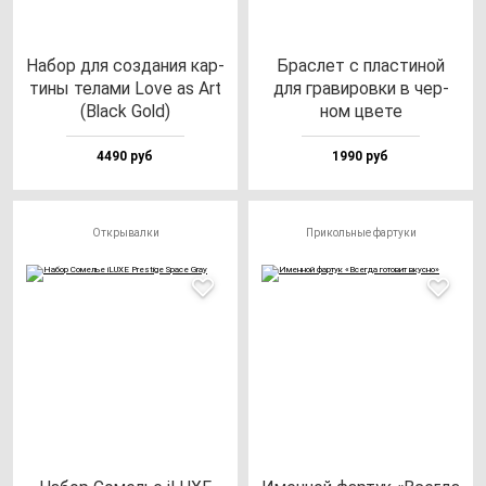
Набор для соз­да­ния кар­
Брас­лет с плас­ти­ной
ти­ны те­ла­ми Love as Art
для гра­ви­ров­ки в чер­
(Black Gold)
ном цве­те
4490 руб
1990 руб
Открывалки
Прикольные фартуки