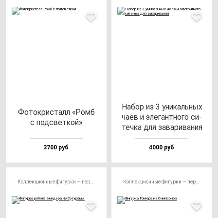
Набор из 3 уни­каль­ных
Фоток­рис­талл «Ромб
ча­ев и эле­ган­тно­го си­
с под­свет­кой»
теч­ка для за­ва­ри­ва­ния
3700 руб
4000 руб
Коллекционные фигурки — персонажи
Коллекционные фигурки — персонажи