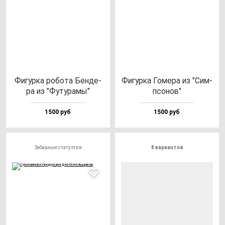
Фигур­ка ро­бо­та Бен­де­
Фигур­ка Гоме­ра из "Сим­
ра из "Футу­ра­мы"
псо­нов"
1500 руб
1500 руб
Забавные статуэтки
8 вариантов