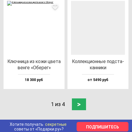
Ключ­ни­ца из ко­жи цве­та
Кол­лек­ци­он­ные под­ста­
вен­ге «Обе­рег»
кан­ни­ки
18 300 руб
от 5490 руб
>
1 из 4
Хотите получать
секретные
ПОДПИШИТЕСЬ
советы от «Подарки.ру»?