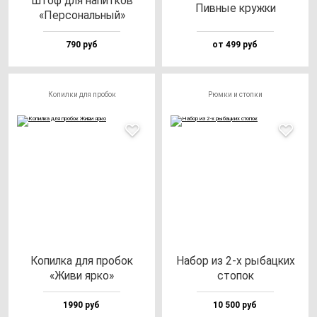
Штоф для на­пит­ков
Пив­ные круж­ки
«Пер­со­наль­ный»
790 руб
от 499 руб
Копилки для пробок
Рюмки и стопки
Копил­ка для про­бок
Набор из 2-х ры­бац­ких
«Живи яр­ко»
сто­пок
1990 руб
10 500 руб