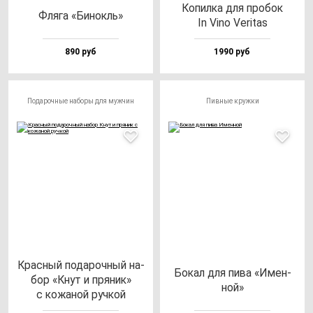
Копил­ка для про­бок
Фля­га «Бинокль»
In Vino Veri­tas
890 руб
1990 руб
Подарочные наборы для мужчин
Пивные кружки
Крас­ный по­да­роч­ный на­
Бокал для пи­ва «Имен­
бор «Кнут и пря­ник»
ной»
с ко­жа­ной руч­кой