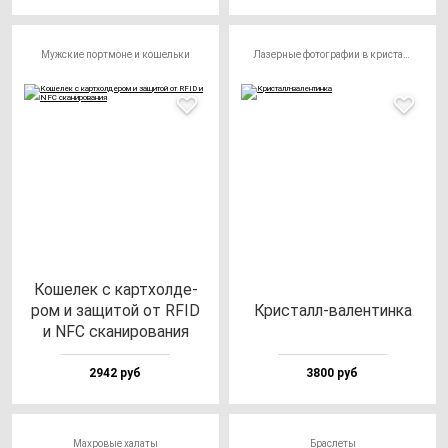
Мужские портмоне и кошельки
Лазерные фотографии в кристалле
Коше­лек с кар­тхол­де­
ром и за­щи­той от RFID
Крис­талл-ва­лен­тин­ка
и NFC ска­ни­ро­ва­ния
2942 руб
3800 руб
Махровые халаты
Браслеты