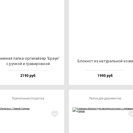
ен­ная пап­ка-ор­га­най­зер 'Бра­ун'
Блок­нот из на­ту­раль­ной ко­жи
с руч­кой и гра­ви­ров­кой
2190 руб
1990 руб
Прикольные открытки
Папки для документов