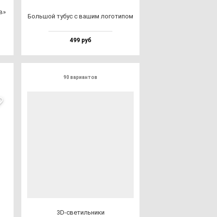
ов»
Боль­шой ту­бус с ва­шим ло­го­ти­пом
499 руб
90 вариантов
3D-све­тиль­ни­ки