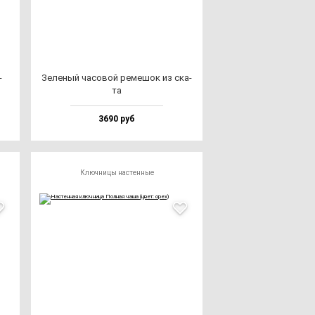
­
Зеле­ный ча­со­вой ре­ме­шок из ска­
та
3690 руб
Ключницы настенные