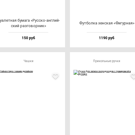
уалет­ная бу­ма­га «Рус­ско-ан­глий­
Фут­бол­ка хен­ская «Фигур­ная»
ский раз­го­вор­ник»
150 руб
1190 руб
Чашки
Прикольные ручки