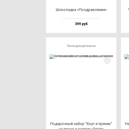
Шоко­лад­ка «Поз­драв­ле­ние»
399 руб
Панно декоративные
Пода­роч­ный на­бор "Кнут и пря­ник"
На
на пан­но с кну­том «Орёл»