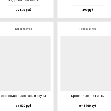
29 500 руб
490 руб
12 вариантов
11 вариантов
Аксес­су­ары для ба­ни и са­уны
Брон­зо­вые ста­ту­эт­ки
от 539 руб
от 5700 руб