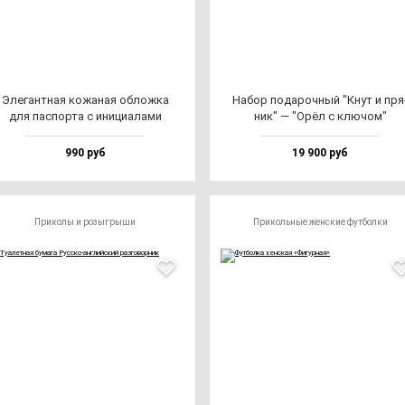
Эле­ган­тная ко­жа­ная об­лож­ка
Набор по­да­роч­ный "Кнут и пря
для пас­пор­та с ини­ци­ала­ми
ник" — "Орёл с клю­чом"
990 руб
19 900 руб
Приколы и розыгрыши
Прикольные женские футболки