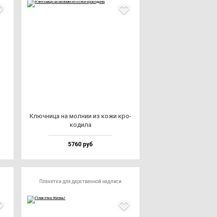
Ключ­ни­ца на мол­нии из ко­жи кро­
ко­ди­ла
5760 руб
Плакетки для дарственной надписи