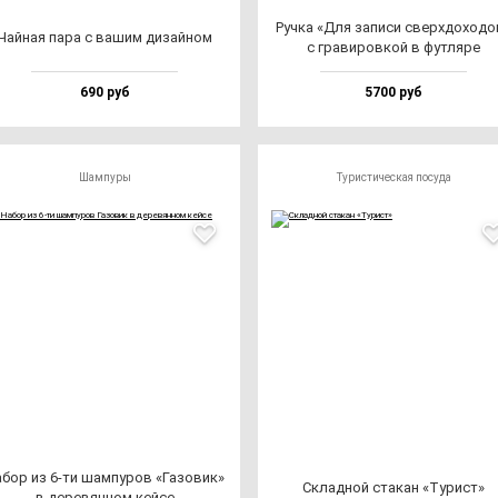
Руч­ка «Для за­пи­си свер­хдо­хо­д
Чай­ная па­ра с ва­шим ди­зай­ном
с гра­ви­ров­кой в фут­ля­ре
690 руб
5700 руб
Шампуры
Туристическая посуда
бор из 6-ти шам­пу­ров «Газо­вик»
Склад­ной ста­кан «Турист»
в де­ре­вян­ном кей­се