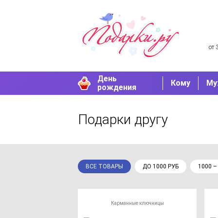
от 
День
Кому
Му
рождения
Подарки другу
ВСЕ ТОВАРЫ
ДО 1000 РУБ
1000 –
Карманные ключницы