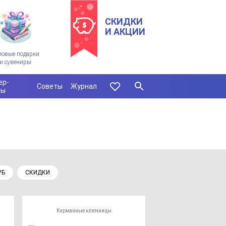
СКИДКИ
И АКЦИИ
ловые подарки
и сувениры
ер-
Советы
Журнал
сы
УБ
СКИДКИ
Карманные ключницы