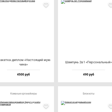
а­кет­ка-дип­лом «Нас­то­ящий муж­
Шам­пунь 2в1 «Пер­со­наль­ный»
чи­на»
4500 руб
490 руб
Кожаные органайзеры
Блокноты