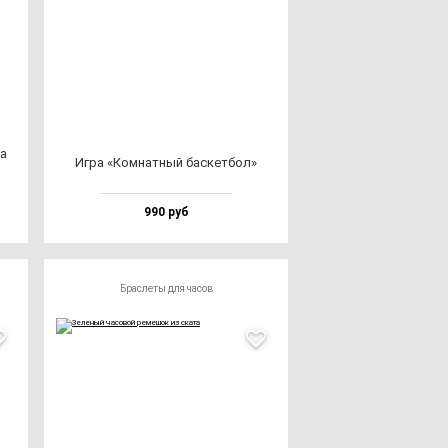
та
Игра «Ком­нат­ный бас­кет­бол»
990 руб
Браслеты для часов