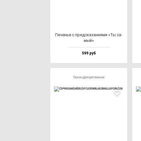
Печенье с пред­ска­за­ни­ями «Ты са­
мый»
599 руб
Панно декоративные