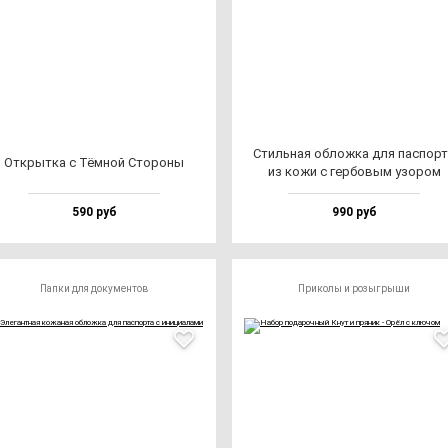
Стиль­ная об­лож­ка для пас­пор­
Открыт­ка с Тём­ной Сто­ро­ны
из ко­жи с гер­бо­вым узо­ром
590 руб
990 руб
Папки для документов
Приколы и розыгрыши