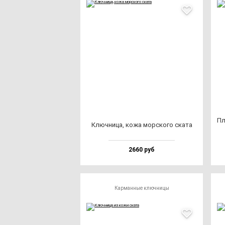
Пл
Ключ­ни­ца, ко­жа мор­ско­го ска­та
2660 руб
Карманные ключницы