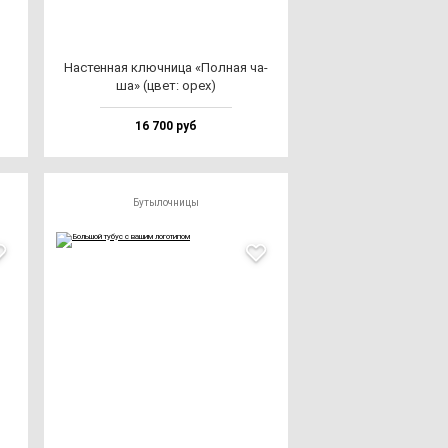
Нас­тен­ная ключ­ни­ца «Пол­ная ча­
ша» (цвет: орех)
16 700 руб
Бутылочницы