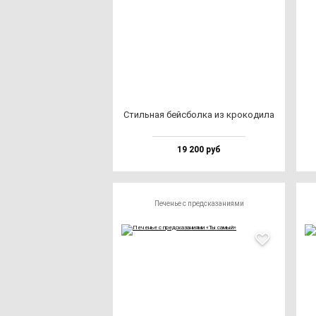
Стиль­ная бей­сбол­ка из кро­ко­ди­ла
19 200 руб
Печенье с предсказаниями