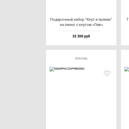
Пода­роч­ный на­бор "Кнут и пря­ник"
Т
на пан­но с кну­том «Лев»
32 300 руб
Шоколад