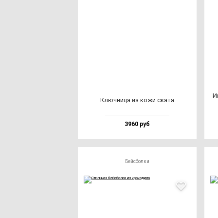
Им
Ключ­ни­ца из ко­жи ска­та
3960 руб
Бейсболки