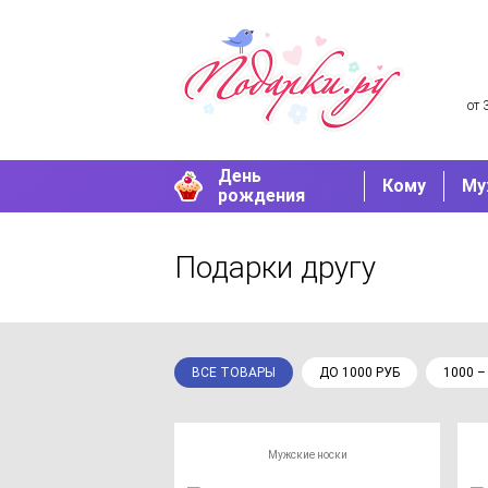
от 
День
Кому
Му
рождения
Подарки другу
ВСЕ ТОВАРЫ
ДО 1000 РУБ
1000 –
Мужские носки