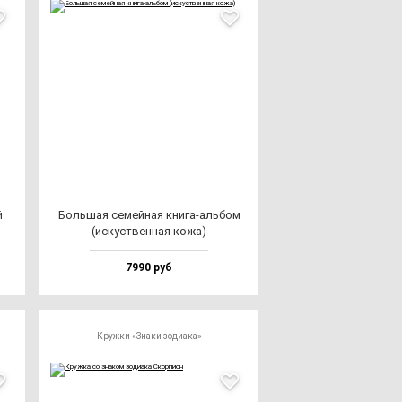
й
Боль­шая се­мей­ная кни­га-аль­бом
(ис­кус­твен­ная ко­жа)
7990 руб
Кружки «Знаки зодиака»