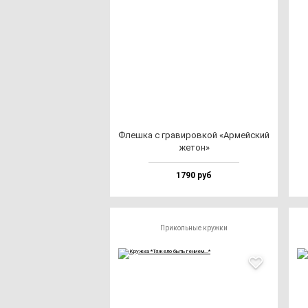
Флеш­ка с гра­ви­ров­кой «Армей­ский
же­тон»
1790 руб
Прикольные кружки