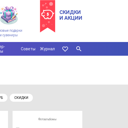
СКИДКИ
И АКЦИИ
ловые подарки
и сувениры
ер-
Советы
Журнал
сы
УБ
СКИДКИ
Фотоальбомы