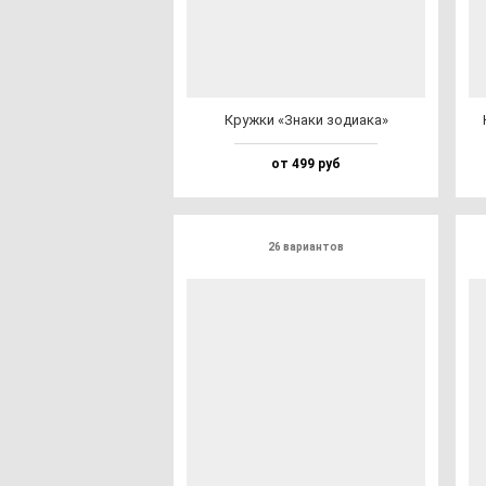
Круж­ки «Зна­ки зо­ди­ака»
от 499 руб
26 вариантов