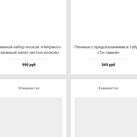
ен­ной на­бор нос­ков «Неп­ри­кос­
Печенье с пред­ска­за­ни­ями в ту­бу
о­вен­ный за­пас чис­тых нос­ков»
«Ты са­мый»
990 руб
549 руб
30 вариантов
8 вариантов