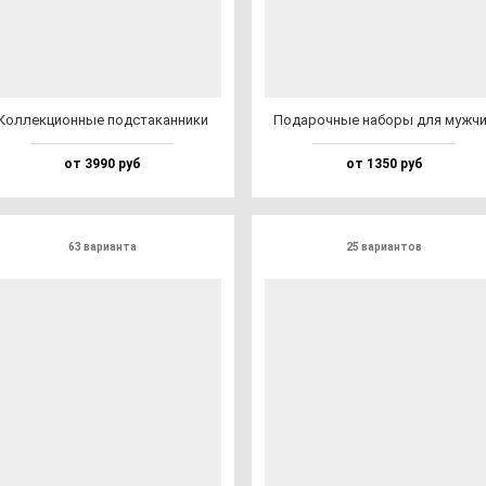
Кол­лек­ци­он­ные под­ста­кан­ни­ки
Пода­роч­ные на­бо­ры для муж­ч
от 3990 руб
от 1350 руб
63 варианта
25 вариантов