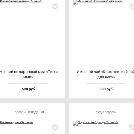
мен­ной по­да­роч­ный мед «Ты са­
Имен­ной чай «Коро­лев­ский ча
мый»
для не­го»
590 руб
390 руб
Прикольные подушки
Мёд в подарок