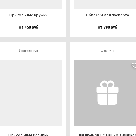
При­коль­ные круж­ки
Облож­ки для пас­пор­та
от 450 руб
от 790 руб
8 вариантов
Шампуни
При­коль­ные ко­пил­ки
Шам­пунь 2в1 с ва­шим ди­зай­но