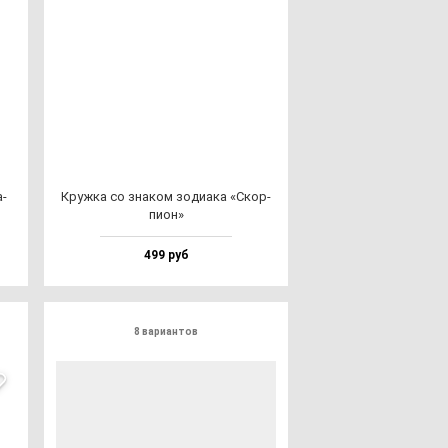
а­
Круж­ка со зна­ком зо­ди­ака «Скор­
пи­он»
499 руб
8 вариантов