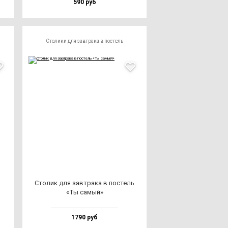
590 руб
Столики для завтрака в постель
Сто­лик для зав­тра­ка в пос­тель
«Ты са­мый»
1790 руб