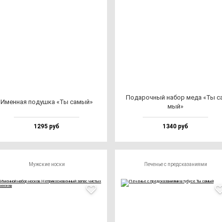
Пода­роч­ный на­бор ме­да «Ты с
Имен­ная по­душ­ка «Ты са­мый»
мый»
1295 руб
1340 руб
Мужские носки
Печенье с предсказаниями