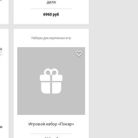
ди­ла
6960 руб
Наборы для карточных игр
Игро­вой на­бор «Покер»
ом