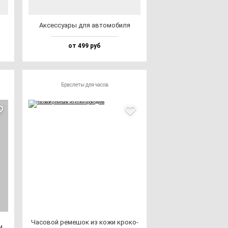
Аксес­су­ары для ав­то­мо­би­ля
от 499 руб
Браслеты для часов
Часо­вой ре­ме­шок из ко­жи кро­ко­
м