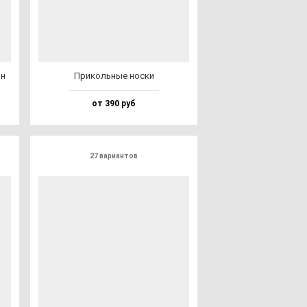
ин
При­коль­ные нос­ки
от 390 руб
27 вариантов