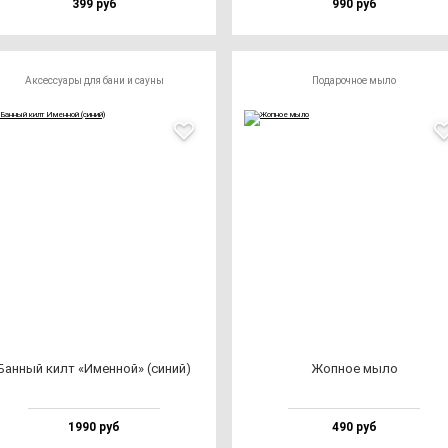
399 руб
990 руб
Аксессуары для бани и сауны
Подарочное мыло
Бан­ный килт «Имен­ной» (си­ний)
Жоп­ное мы­ло
1990 руб
490 руб