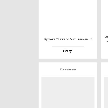
Им
Круж­ка *Тяже­ло быть ге­ни­ем...*
н
499 руб
12 вариантов