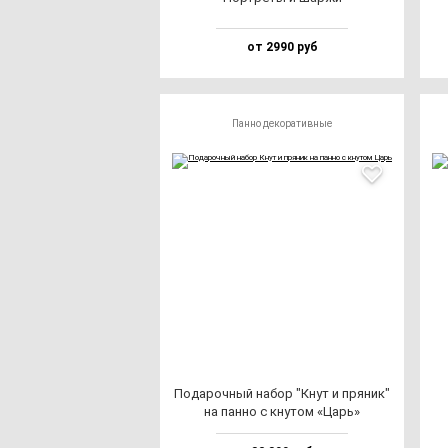
от 2990 руб
Панно декоративные
Пода­роч­ный на­бор "Кнут и пря­ник"
на пан­но с кну­том «Царь»