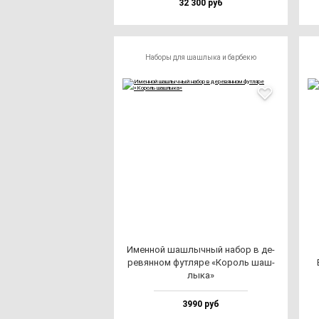
32 300 руб
Наборы для шашлыка и барбекю
Имен­ной шаш­лыч­ный на­бор в де­
ре­вян­ном фут­ля­ре «Король шаш­
лы­ка»
3990 руб