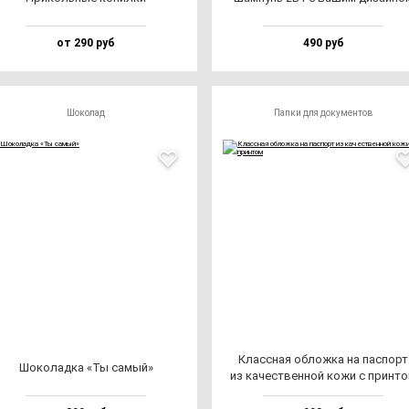
от 290 руб
490 руб
Шоколад
Папки для документов
Клас­сная об­лож­ка на пас­порт
Шоко­лад­ка «Ты са­мый»
из ка­чес­твен­ной ко­жи с прин­т