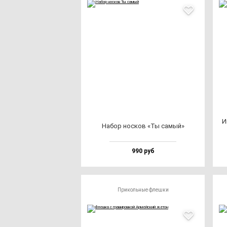
И
Набор нос­ков «Ты са­мый»
990 руб
Прикольные флешки