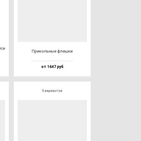
­се
При­коль­ные флеш­ки
от 1647 руб
5 вариантов