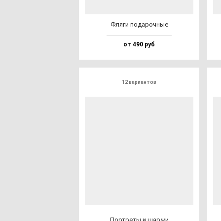
Фля­ги по­да­роч­ные
от 490 руб
12 вариантов
Пор­тре­ты и шар­жи