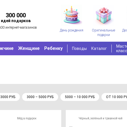
300 000
идей подарков
300 интернет-магазинов
День рождения
Оригинальные
Де
подарки
Маст
жчине
Женщине
Ребенку
Поводы
Каталог
клас
 3000 РУБ
3000 – 5000 РУБ
5000 – 10 000 РУБ
ОТ 10 000 Р
Мёд в подарок
Чёрный, зелёный и травяной чай