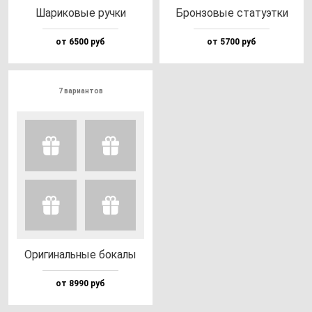
Шари­ко­вые руч­ки
Брон­зо­вые ста­ту­эт­ки
от 6500 руб
от 5700 руб
7 вариантов
Ори­ги­наль­ные бо­ка­лы
от 8990 руб