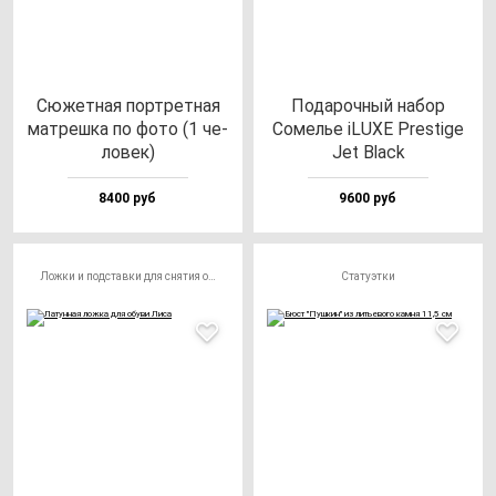
Сюжет­ная пор­трет­ная
Пода­роч­ный на­бор
мат­реш­ка по фо­то (1 че­
Сомелье iLUXE Pres­ti­ge
ло­век)
Jet Black
8400 руб
9600 руб
Ложки и подставки для снятия обуви
Статуэтки