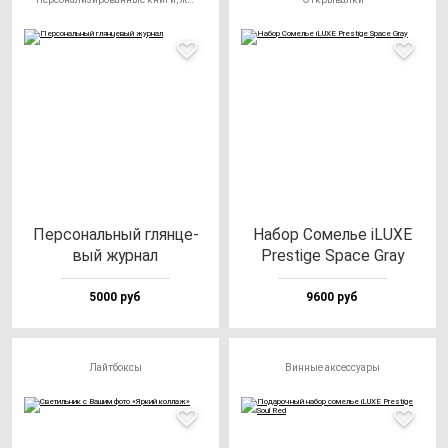
Пер­со­наль­ный глян­це­
Набор Сомелье iLUXE
вый жур­нал
Pres­ti­ge Spa­ce Gray
5000 руб
9600 руб
Лайтбоксы
Винные аксессуары