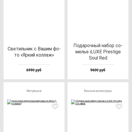
Пода­роч­ный на­бор со­
Све­тиль­ник с Вашим фо­
мелье iLUXE Pres­ti­ge
то «Яркий кол­лаж»
Soul Red
6990 руб
9600 руб
Матрешки
Винные аксессуары