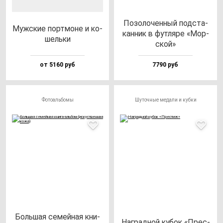
Позо­ло­чен­ный под­ста­
Муж­ские пор­тмо­не и ко­
кан­ник в фут­ля­ре «Мор­
шель­ки
ской»
от 5160 руб
7790 руб
Фотоальбомы
Шуточные медали и кубки
Боль­шая се­мей­ная кни­
Наг­рад­ной ку­бок «Прес­