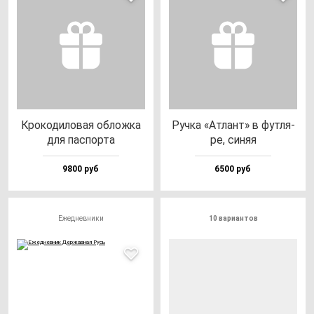
Кро­ко­ди­ло­вая об­лож­ка
Руч­ка «Атлант» в фут­ля­
для пас­пор­та
ре, си­няя
9800 руб
6500 руб
Ежедневники
10 вариантов