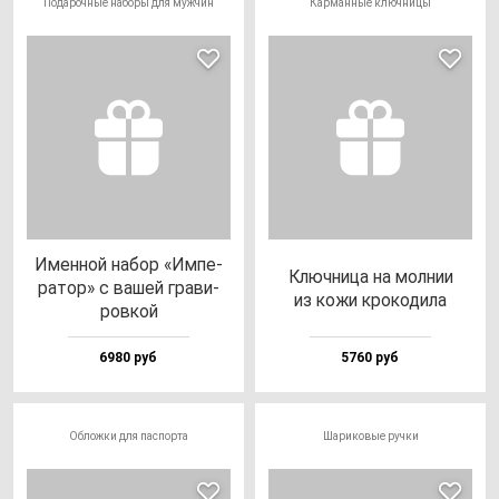
Подарочные наборы для мужчин
Карманные ключницы
Имен­ной на­бор «Импе­
Ключ­ни­ца на мол­нии
ра­тор» с ва­шей гра­ви­
из ко­жи кро­ко­ди­ла
ров­кой
6980 руб
5760 руб
Обложки для паспорта
Шариковые ручки