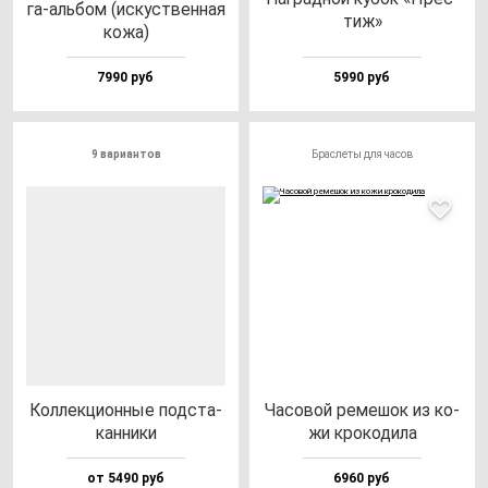
га-аль­бом (ис­кус­твен­ная
тиж»
ко­жа)
7990 руб
5990 руб
9 вариантов
Браслеты для часов
Кол­лек­ци­он­ные под­ста­
Часо­вой ре­ме­шок из ко­
кан­ни­ки
жи кро­ко­ди­ла
от 5490 руб
6960 руб