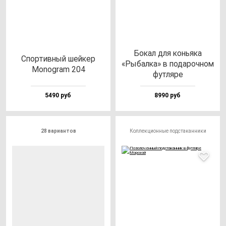
Бокал для конь­яка
Спор­тив­ный шей­кер
«Рыбал­ка» в по­да­роч­ном
Monog­ram 204
фут­ля­ре
5490 руб
8990 руб
28 вариантов
Коллекционные подстаканники