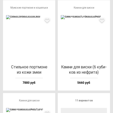
Мужские портмоне и кошельки
Камни для виски
Стиль­ное пор­тмо­не
Кам­ни для вис­ки (6 ку­би­
из ко­жи змеи
ков из неф­ри­та)
7880 руб
5660 руб
Камни для виски
11 вариантов