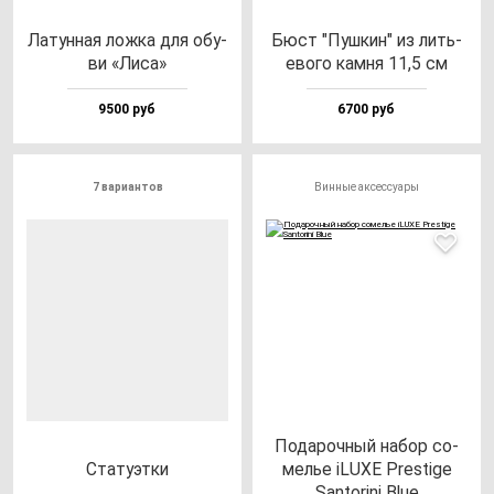
Латун­ная лож­ка для обу­
Бюст "Пуш­кин" из лить­
ви «Лиса»
ево­го кам­ня 11,5 см
9500 руб
6700 руб
7 вариантов
Винные аксессуары
Пода­роч­ный на­бор со­
Ста­ту­эт­ки
мелье iLUXE Pres­ti­ge
San­to­ri­ni Blue