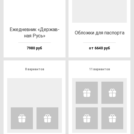
Ежед­нев­ник «Дер­жав­
Облож­ки для пас­пор­та
ная Русь»
7980 руб
от 6640 руб
8 вариантов
11 вариантов