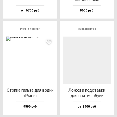
от 6700 руб
9600 руб
Рюмки и стопки
15 вариантов
Стоп­ка гиль­за для вод­ки
Лож­ки и под­став­ки
«Рысь»
для сня­тия обу­ви
9590 руб
от 8900 руб