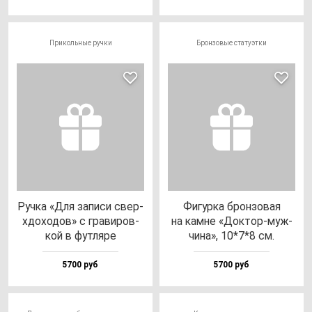
Прикольные ручки
Бронзовые статуэтки
Руч­ка «Для за­пи­си свер­
Фигур­ка брон­зо­вая
хдо­хо­дов» с гра­ви­ров­
на кам­не «Док­тор-муж­
кой в фут­ля­ре
чи­на», 10*7*8 см.
5700 руб
5700 руб