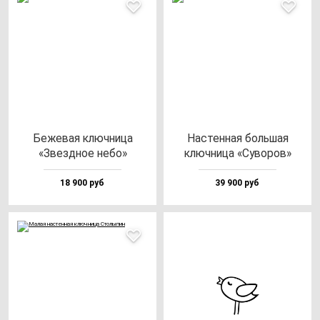
Беже­вая ключ­ни­ца
Нас­тен­ная боль­шая
«Звез­дное не­бо»
ключ­ни­ца «Суво­ров»
18 900 руб
39 900 руб