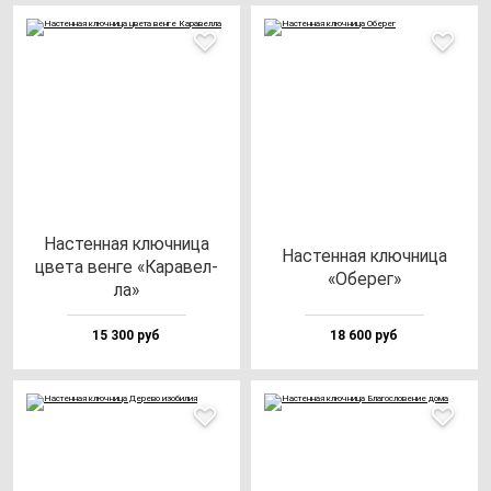
Нас­тен­ная ключ­ни­ца
Нас­тен­ная ключ­ни­ца
цве­та вен­ге «Кара­вел­
«Обе­рег»
ла»
15 300 руб
18 600 руб