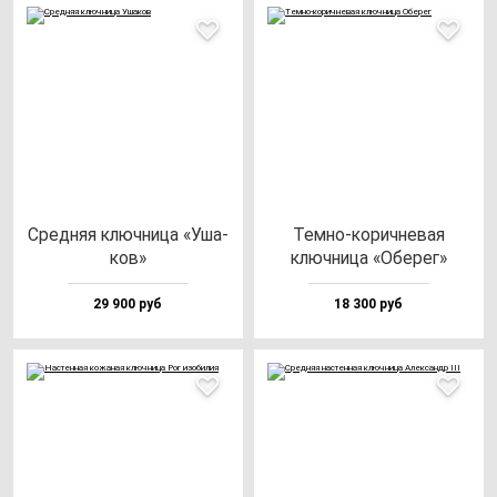
Сред­няя ключ­ни­ца «Уша­
Тем­но-ко­рич­не­вая
ков»
ключ­ни­ца «Обе­рег»
29 900 руб
18 300 руб