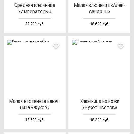
Сред­няя ключ­ни­ца
Малая ключ­ни­ца «Алек­
«Импе­ра­то­ры»
сандр III»
29 900 руб
18 600 руб
Малая нас­тен­ная ключ­
Ключ­ни­ца из ко­жи
ни­ца «Жуков»
«Букет цве­тов»
18 600 руб
18 300 руб