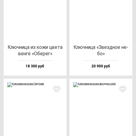
Ключ­ни­ца из ко­жи цве­та
Ключ­ни­ца «Звез­дное не­
вен­ге «Обе­рег»
бо»
18 300 руб
20 900 руб