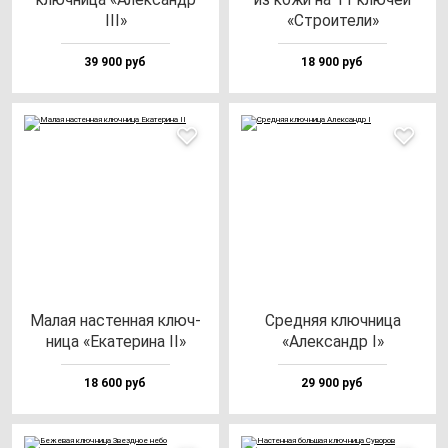
III»
«Стро­ите­ли»
39 900 руб
18 900 руб
Малая нас­тен­ная ключ­
Сред­няя ключ­ни­ца
ни­ца «Ека­те­ри­на II»
«Алек­сандр I»
18 600 руб
29 900 руб