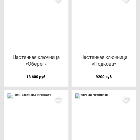
Нас­тен­ная ключ­ни­ца
Нас­тен­ная ключ­ни­ца
«Обе­рег»
«Под­ко­ва»
18 600 руб
9200 руб