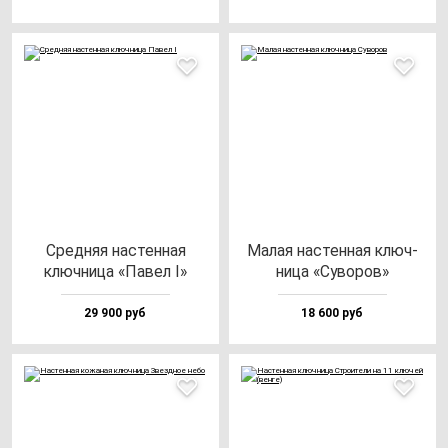
Сред­няя нас­тен­ная
Малая нас­тен­ная ключ­
ключ­ни­ца «Павел I»
ни­ца «Суво­ров»
29 900 руб
18 600 руб