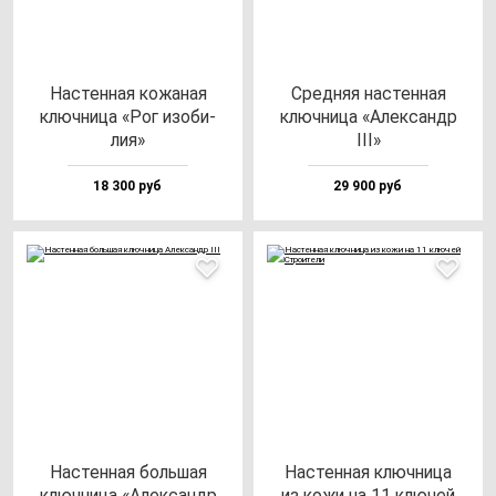
Нас­тен­ная ко­жа­ная
Сред­няя нас­тен­ная
ключ­ни­ца «Рог изо­би­
ключ­ни­ца «Алек­сандр
лия»
III»
18 300 руб
29 900 руб
Нас­тен­ная боль­шая
Нас­тен­ная ключ­ни­ца
ключ­ни­ца «Алек­сандр
из ко­жи на 11 клю­чей