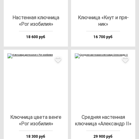
Нас­тен­ная ключ­ни­ца
Ключ­ни­ца «Кнут и пря­
«Рог изо­би­лия»
ник»
18 600 руб
16 700 руб
Ключ­ни­ца цве­та вен­ге
Сред­няя нас­тен­ная
«Рог изо­би­лия»
ключ­ни­ца «Алек­сандр II»
18 300 руб
29 900 руб