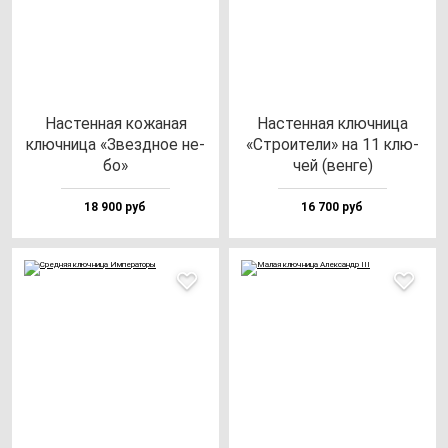
Нас­тен­ная ко­жа­ная
Нас­тен­ная ключ­ни­ца
ключ­ни­ца «Звез­дное не­
«Стро­ите­ли» на 11 клю­
бо»
чей (вен­ге)
18 900 руб
16 700 руб