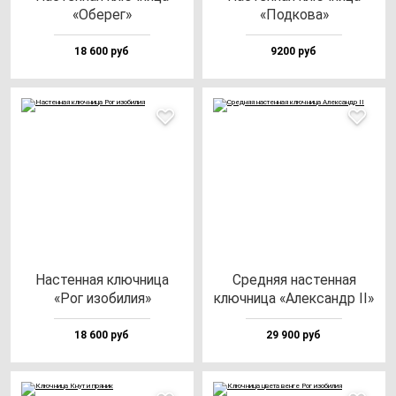
«Обе­рег»
«Под­ко­ва»
18 600 руб
9200 руб
Нас­тен­ная ключ­ни­ца
Сред­няя нас­тен­ная
«Рог изо­би­лия»
ключ­ни­ца «Алек­сандр II»
18 600 руб
29 900 руб