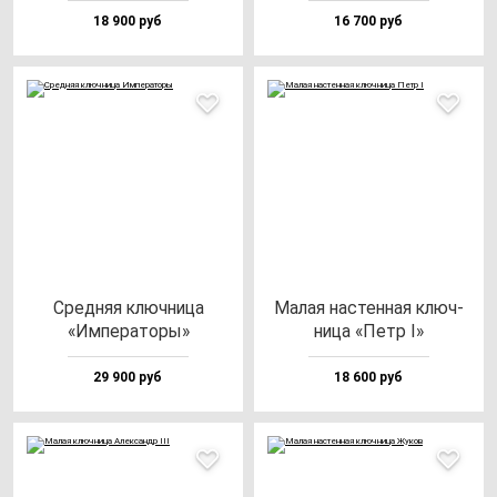
18 900 руб
16 700 руб
Сред­няя ключ­ни­ца
Малая нас­тен­ная ключ­
«Импе­ра­то­ры»
ни­ца «Петр I»
29 900 руб
18 600 руб