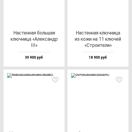
Нас­тен­ная боль­шая
Нас­тен­ная ключ­ни­ца
ключ­ни­ца «Алек­сандр
из ко­жи на 11 клю­чей
III»
«Стро­ите­ли»
39 900 руб
18 900 руб