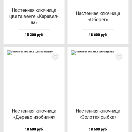
Нас­тен­ная ключ­ни­ца
Нас­тен­ная ключ­ни­ца
цве­та вен­ге «Кара­вел­
«Обе­рег»
ла»
15 300 руб
18 600 руб
Нас­тен­ная ключ­ни­ца
Нас­тен­ная ключ­ни­ца
«Дере­во изо­би­лия»
«Золо­тая рыб­ка»
18 600 руб
18 600 руб