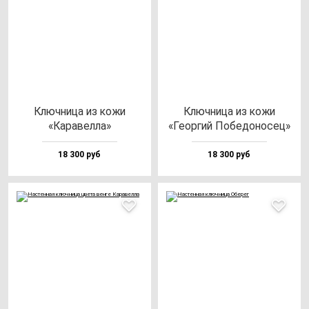
Ключ­ни­ца из ко­жи
Ключ­ни­ца из ко­жи
«Кара­вел­ла»
«Геор­гий Побе­до­но­сец»
18 300 руб
18 300 руб