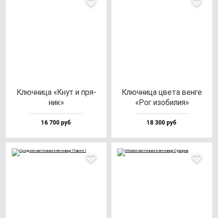
Ключ­ни­ца «Кнут и пря­
Ключ­ни­ца цве­та вен­ге
ник»
«Рог изо­би­лия»
16 700 руб
18 300 руб