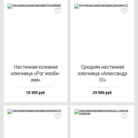
Нас­тен­ная ко­жа­ная
Сред­няя нас­тен­ная
ключ­ни­ца «Рог изо­би­
ключ­ни­ца «Алек­сандр
лия»
III»
18 300 руб
29 900 руб