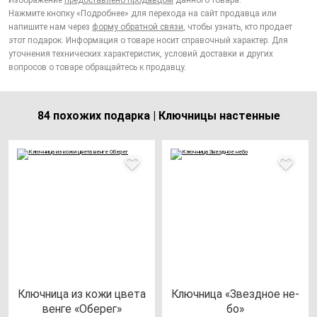
Изображение
предоставлено продавцом
данного товара.
Нажмите кнопку «Подробнее» для перехода на сайт продавца или
напишите нам через
форму обратной связи
, чтобы узнать, кто продает
этот подарок. Информация о товаре носит справочный характер. Для
уточнения технических характеристик, условий доставки и других
вопросов о товаре обращайтесь к продавцу.
84 похожих подарка | Ключницы настенные
Ключ­ни­ца из ко­жи цве­та
Ключ­ни­ца «Звез­дное не­
вен­ге «Обе­рег»
бо»