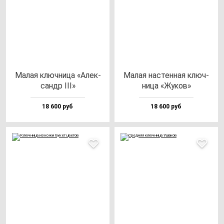
Малая ключ­ни­ца «Алек­
Малая нас­тен­ная ключ­
сандр III»
ни­ца «Жуков»
18 600 руб
18 600 руб