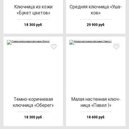
Ключ­ни­ца из ко­жи
Сред­няя ключ­ни­ца «Уша­
«Букет цве­тов»
ков»
18 300 руб
29 900 руб
Тем­но-ко­рич­не­вая
Малая нас­тен­ная ключ­
ключ­ни­ца «Обе­рег»
ни­ца «Павел I»
18 300 руб
18 600 руб