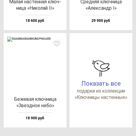
Малая нас­тен­ная ключ­
Сред­няя ключ­ни­ца
ни­ца «Нико­лай II»
«Алек­сандр I»
18 600 руб
29 900 руб
Показать все
по­дар­ки из кол­лек­ции
«Ключ­ни­цы нас­тен­ные»
Беже­вая ключ­ни­ца
«Звез­дное не­бо»
18 900 руб