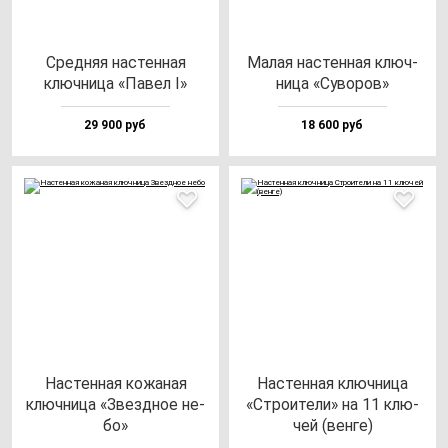
Сред­няя нас­тен­ная
Малая нас­тен­ная ключ­
ключ­ни­ца «Павел I»
ни­ца «Суво­ров»
29 900 руб
18 600 руб
Нас­тен­ная ко­жа­ная
Нас­тен­ная ключ­ни­ца
ключ­ни­ца «Звез­дное не­
«Стро­ите­ли» на 11 клю­
бо»
чей (вен­ге)