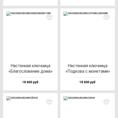
Нас­тен­ная ключ­ни­ца
Нас­тен­ная ключ­ни­ца
«Бла­гос­ло­ве­ние до­ма»
«Под­ко­ва с мо­не­та­ми»
18 600 руб
18 600 руб