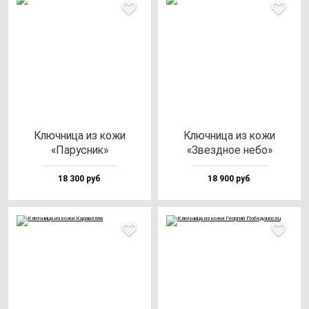
Ключ­ни­ца из ко­жи
Ключ­ни­ца из ко­жи
«Парус­ник»
«Звез­дное не­бо»
18 300 руб
18 900 руб