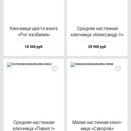
Ключ­ни­ца цве­та вен­ге
Сред­няя нас­тен­ная
«Рог изо­би­лия»
ключ­ни­ца «Алек­сандр II»
18 300 руб
29 900 руб
Сред­няя нас­тен­ная
Малая нас­тен­ная ключ­
ключ­ни­ца «Павел I»
ни­ца «Суво­ров»