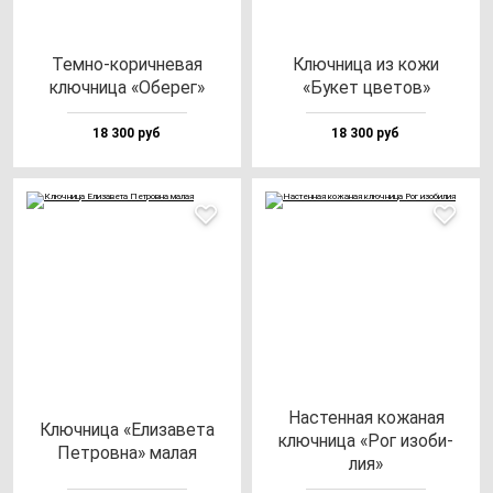
Тем­но-ко­рич­не­вая
Ключ­ни­ца из ко­жи
ключ­ни­ца «Обе­рег»
«Букет цве­тов»
18 300 руб
18 300 руб
Нас­тен­ная ко­жа­ная
Ключ­ни­ца «Ели­за­ве­та
ключ­ни­ца «Рог изо­би­
Пет­ров­на» ма­лая
лия»