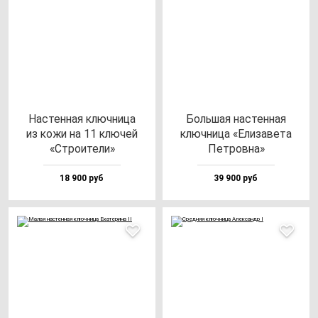
Нас­тен­ная ключ­ни­ца
Боль­шая нас­тен­ная
из ко­жи на 11 клю­чей
ключ­ни­ца «Ели­за­ве­та
«Стро­ите­ли»
Пет­ров­на»
18 900 руб
39 900 руб