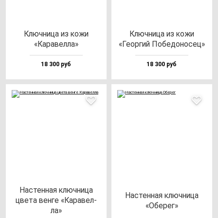
Ключ­ни­ца из ко­жи
Ключ­ни­ца из ко­жи
«Кара­вел­ла»
«Геор­гий Побе­до­но­сец»
18 300 руб
18 300 руб
Нас­тен­ная ключ­ни­ца
Нас­тен­ная ключ­ни­ца
цве­та вен­ге «Кара­вел­
«Обе­рег»
ла»