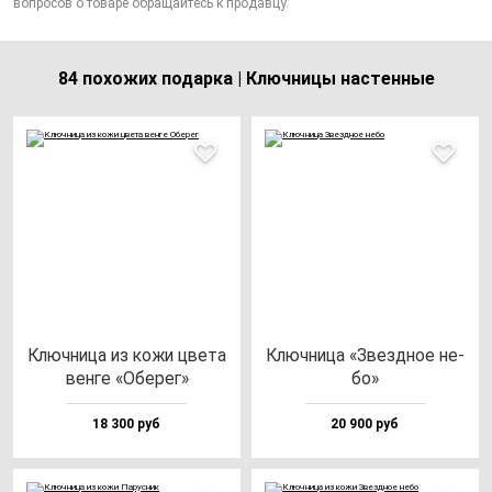
вопросов о товаре обращайтесь к продавцу.
84 похожих подарка | Ключницы настенные
Ключ­ни­ца из ко­жи цве­та
Ключ­ни­ца «Звез­дное не­
вен­ге «Обе­рег»
бо»
18 300 руб
20 900 руб