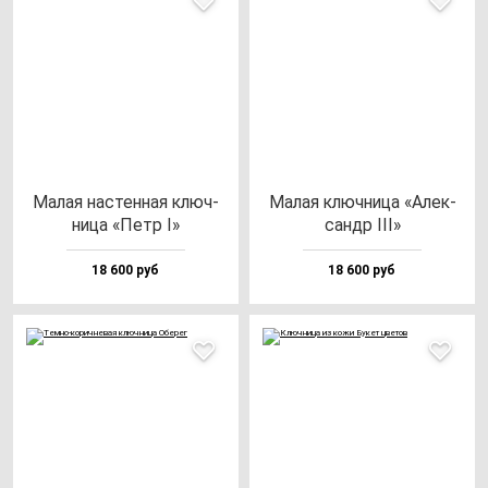
Малая нас­тен­ная ключ­
Малая ключ­ни­ца «Алек­
ни­ца «Петр I»
сандр III»
18 600 руб
18 600 руб