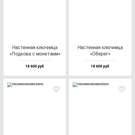
Нас­тен­ная ключ­ни­ца
Нас­тен­ная ключ­ни­ца
«Под­ко­ва с мо­не­та­ми»
«Обе­рег»
18 600 руб
18 600 руб