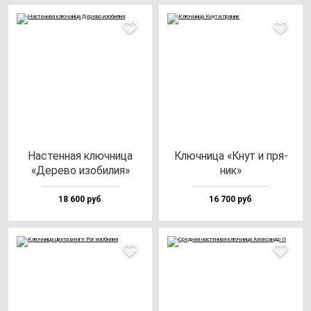
Нас­тен­ная ключ­ни­ца
Ключ­ни­ца «Кнут и пря­
«Дере­во изо­би­лия»
ник»
18 600 руб
16 700 руб