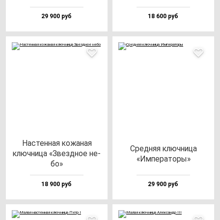
29 900 руб
18 600 руб
Нас­тен­ная ко­жа­ная
Сред­няя ключ­ни­ца
ключ­ни­ца «Звез­дное не­
«Импе­ра­то­ры»
бо»
18 900 руб
29 900 руб