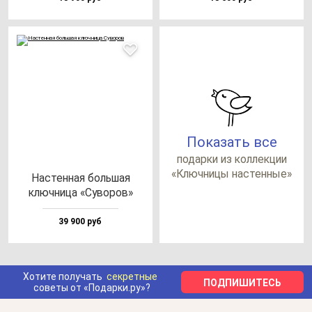
Показать все
по­дар­ки из кол­лек­ции
«Ключ­ни­цы нас­тен­ные»
Нас­тен­ная боль­шая
ключ­ни­ца «Суво­ров»
39 900 руб
Хотите получать
секретные
ПОДПИШИТЕСЬ
советы от «Подарки.ру»?