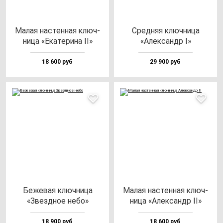
Малая нас­тен­ная ключ­
Сред­няя ключ­ни­ца
ни­ца «Ека­те­ри­на II»
«Алек­сандр I»
18 600 руб
29 900 руб
Беже­вая ключ­ни­ца
Малая нас­тен­ная ключ­
«Звез­дное не­бо»
ни­ца «Алек­сандр II»
18 900 руб
18 600 руб