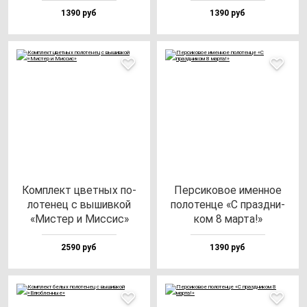
1390 руб
1390 руб
Ком­плект цвет­ных по­
Пер­си­ко­вое имен­ное
ло­те­нец с вы­шив­кой
по­ло­тен­це «С праз­дни­
«Мис­тер и Мис­сис»
ком 8 мар­та!»
2590 руб
1390 руб