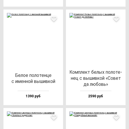
Ком­плект бе­лых по­ло­те­
Белое по­ло­тен­це
нец с вы­шив­кой «Совет
с имен­ной вы­шив­кой
да лю­бовь»
1390 руб
2590 руб