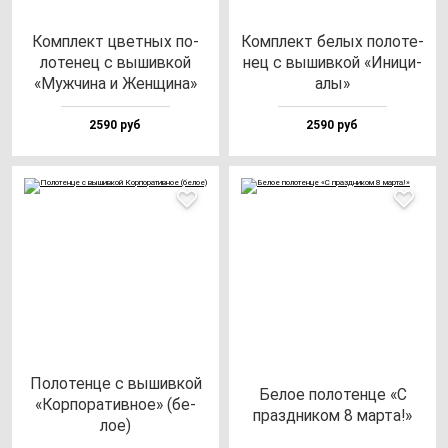
Ком­плект цвет­ных по­
Ком­плект бе­лых по­ло­те­
ло­те­нец с вы­шив­кой
нец с вы­шив­кой «Ини­ци­
«Муж­чи­на и Жен­щи­на»
алы»
2590 руб
2590 руб
Поло­тен­це с вы­шив­кой
Белое по­ло­тен­це «С
«Кор­по­ра­тив­ное» (бе­
праз­дни­ком 8 мар­та!»
лое)