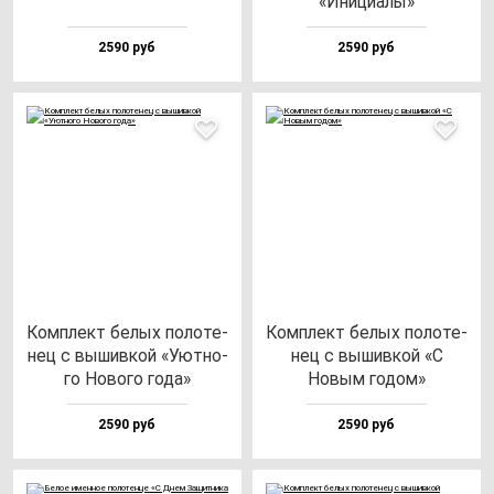
«Ини­ци­алы»
2590 руб
2590 руб
Ком­плект бе­лых по­ло­те­
Ком­плект бе­лых по­ло­те­
нец с вы­шив­кой «Уют­но­
нец с вы­шив­кой «С
го Ново­го го­да»
Новым го­дом»
2590 руб
2590 руб