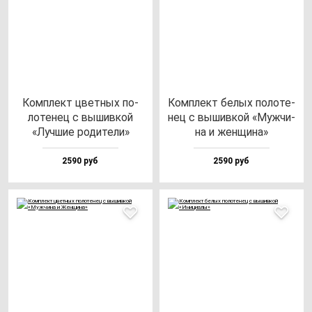
Ком­плект цвет­ных по­
Ком­плект бе­лых по­ло­те­
ло­те­нец с вы­шив­кой
нец с вы­шив­кой «Муж­чи­
«Луч­шие ро­ди­те­ли»
на и жен­щи­на»
2590 руб
2590 руб