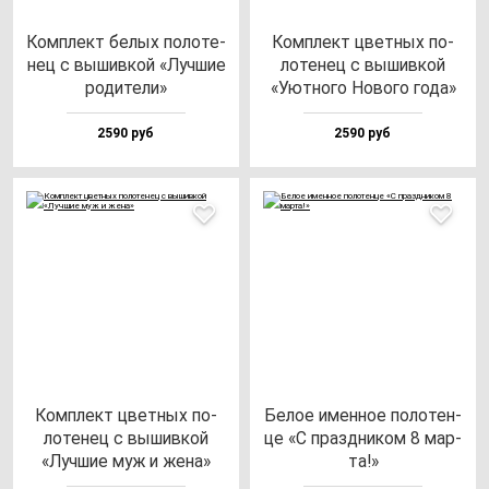
Ком­плект бе­лых по­ло­те­
Ком­плект цвет­ных по­
нец с вы­шив­кой «Луч­шие
ло­те­нец с вы­шив­кой
ро­ди­те­ли»
«Уют­но­го Ново­го го­да»
2590 руб
2590 руб
Ком­плект цвет­ных по­
Белое имен­ное по­ло­тен­
ло­те­нец с вы­шив­кой
це «С праз­дни­ком 8 мар­
«Луч­шие муж и же­на»
та!»