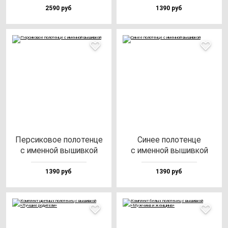
2590 руб
1390 руб
Пер­си­ко­вое по­ло­тен­це
Синее по­ло­тен­це
с имен­ной вы­шив­кой
с имен­ной вы­шив­кой
1390 руб
1390 руб