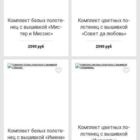
Ком­плект бе­лых по­ло­те­
Ком­плект цвет­ных по­
нец с вы­шив­кой «Мис­
ло­те­нец с вы­шив­кой
тер и Мис­сис»
«Совет да лю­бовь»
2590 руб
2590 руб
Ком­плект цвет­ных по­
Ком­плект бе­лых по­ло­те­
ло­те­нец с вы­шив­кой
нец с вы­шив­кой «Име­на»