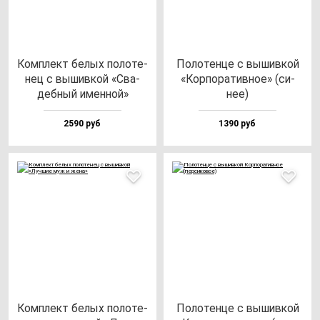
Ком­плект бе­лых по­ло­те­
Поло­тен­це с вы­шив­кой
нец с вы­шив­кой «Сва­
«Кор­по­ра­тив­ное» (си­
деб­ный имен­ной»
нее)
2590 руб
1390 руб
Ком­плект бе­лых по­ло­те­
Поло­тен­це с вы­шив­кой