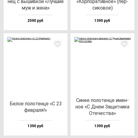
нец с вы­шив­кой «Луч­шие
«Кор­по­ра­тив­ное» (пер­
муж и же­на»
си­ко­вое)
2590 руб
1390 руб
Синее по­ло­тен­це имен­
Белое по­ло­тен­це «С 23
ное «С Днем Защит­ни­ка
фев­ра­ля!»
Оте­чес­тва»
1390 руб
1390 руб