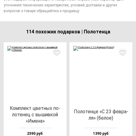
уточнения технических характеристик, условий доставки и других
вопросов о товаре обращайтесь к продавцу.
114 похожих подарков | Полотенца
Ком­плект цвет­ных по­
Поло­тен­це «С 23 фев­ра­
ло­те­нец с вы­шив­кой
ля» (бе­лое)
«Име­на»
2590 руб
1390 руб