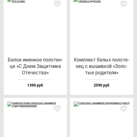
Белое имен­ное по­ло­тен­
Ком­плект бе­лых по­ло­те­
це «С Днем Защит­ни­ка
нец с вы­шив­кой «Золо­
Оте­чес­тва»
тые ро­ди­те­ли»
1390 руб
2590 руб