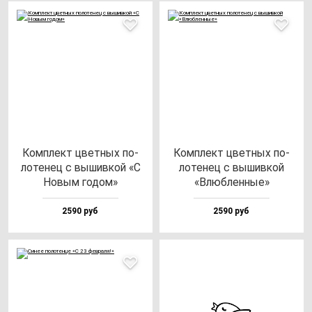
Ком­плект цвет­ных по­
Ком­плект цвет­ных по­
ло­те­нец с вы­шив­кой «С
ло­те­нец с вы­шив­кой
Новым го­дом»
«Влюб­лен­ные»
2590 руб
2590 руб