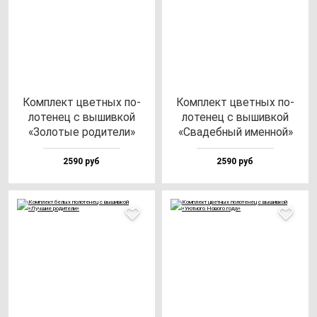
Ком­плект цвет­ных по­
Ком­плект цвет­ных по­
ло­те­нец с вы­шив­кой
ло­те­нец с вы­шив­кой
«Золо­тые ро­ди­те­ли»
«Сва­деб­ный имен­ной»
2590 руб
2590 руб