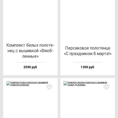
Ком­плект бе­лых по­ло­те­
Пер­си­ко­вое по­ло­тен­це
нец с вы­шив­кой «Влюб­
«С праз­дни­ком 8 мар­та!»
лен­ные»
2590 руб
1390 руб