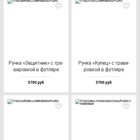
Руч­ка «Защит­ник» с гра­
Руч­ка «Купец» с гра­ви­
ви­ров­кой в фут­ля­ре
ров­кой в фут­ля­ре
5700 руб
5700 руб