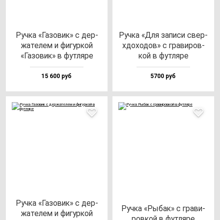
Руч­ка «Газо­вик» с дер­
Руч­ка «Для за­пи­си свер­
жа­те­лем и фи­гур­кой
хдо­хо­дов» с гра­ви­ров­
«Газо­вик» в фут­ля­ре
кой в фут­ля­ре
15 600 руб
5700 руб
Руч­ка «Газо­вик» с дер­
Руч­ка «Рыбак» с гра­ви­
жа­те­лем и фи­гур­кой
ров­кой в фут­ля­ре