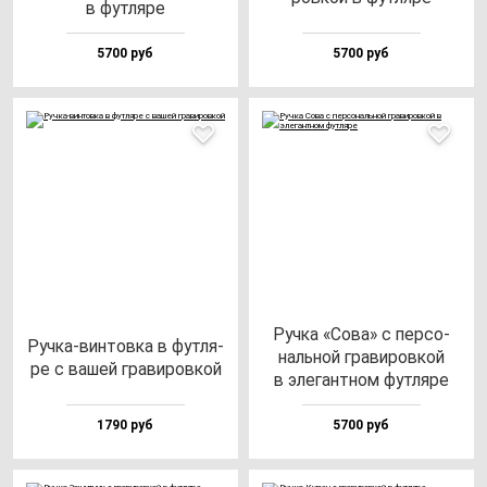
в фут­ля­ре
5700 руб
5700 руб
Руч­ка «Сова» с пер­со­
Руч­ка-вин­тов­ка в фут­ля­
наль­ной гра­ви­ров­кой
ре с ва­шей гра­ви­ров­кой
в эле­ган­тном фут­ля­ре
1790 руб
5700 руб