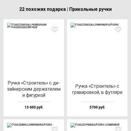
22 похожих подарка | Прикольные ручки
Руч­ка «Стро­итель» с ди­
Руч­ка «Стро­итель» c
зай­нер­ским дер­жа­те­лем
гра­ви­ров­кой, в фут­ля­ре
и фи­гур­кой
15 600 руб
5700 руб