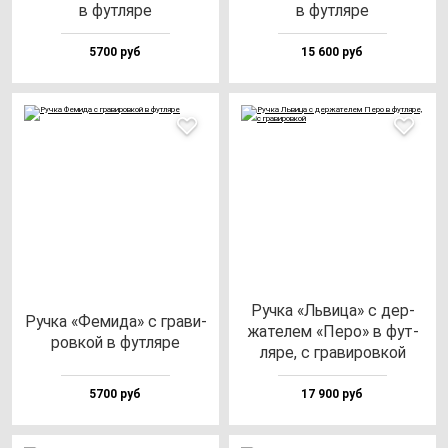
в фут­ля­ре
в фут­ля­ре
5700 руб
15 600 руб
Руч­ка «Ль­ви­ца» с дер­
Руч­ка «Феми­да» с гра­ви­
жа­те­лем «Перо» в фут­
ров­кой в фут­ля­ре
ля­ре, с гра­ви­ров­кой
5700 руб
17 900 руб