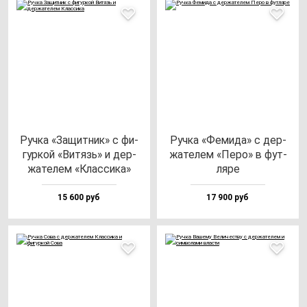
Руч­ка «Защит­ник» с фи­
Руч­ка «Феми­да» с дер­
гур­кой «Витязь» и дер­
жа­те­лем «Перо» в фут­
жа­те­лем «Клас­си­ка»
ля­ре
15 600 руб
17 900 руб