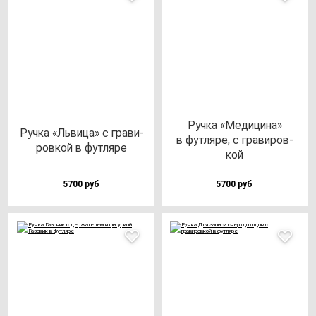
Руч­ка «Меди­ци­на»
Руч­ка «Ль­ви­ца» с гра­ви­
в фут­ля­ре, с гра­ви­ров­
ров­кой в фут­ля­ре
кой
5700 руб
5700 руб