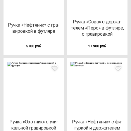
Руч­ка «Сова» с дер­жа­
Руч­ка «Неф­тя­ник» с гра­
те­лем «Перо» в фут­ля­ре,
ви­ров­кой в фут­ля­ре
с гра­ви­ров­кой
5700 руб
17 900 руб
Руч­ка «Охот­ник» с уни­
Руч­ка «Неф­тя­ник» с фи­
каль­ной гра­ви­ров­кой
гур­кой и дер­жа­те­лем