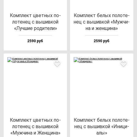
Ком­плект цвет­ных по­
Ком­плект бе­лых по­ло­те­
ло­те­нец с вы­шив­кой
нец с вы­шив­кой «Муж­чи­
«Луч­шие ро­ди­те­ли»
на и жен­щи­на»
2590 руб
2590 руб
Ком­плект цвет­ных по­
Ком­плект бе­лых по­ло­те­
ло­те­нец с вы­шив­кой
нец с вы­шив­кой «Ини­ци­
«Муж­чи­на и Жен­щи­на»
алы»