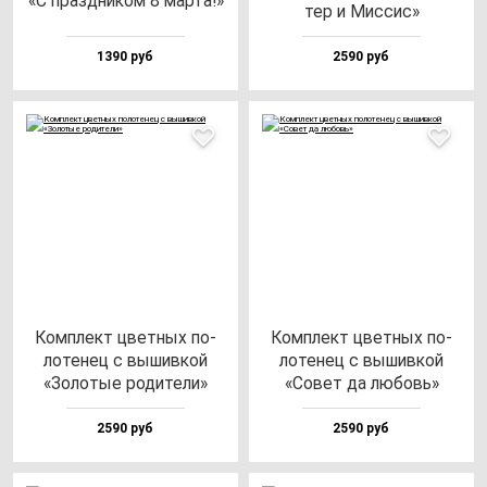
«С праз­дни­ком 8 мар­та!»
тер и Мис­сис»
1390 руб
2590 руб
Ком­плект цвет­ных по­
Ком­плект цвет­ных по­
ло­те­нец с вы­шив­кой
ло­те­нец с вы­шив­кой
«Золо­тые ро­ди­те­ли»
«Совет да лю­бовь»
2590 руб
2590 руб