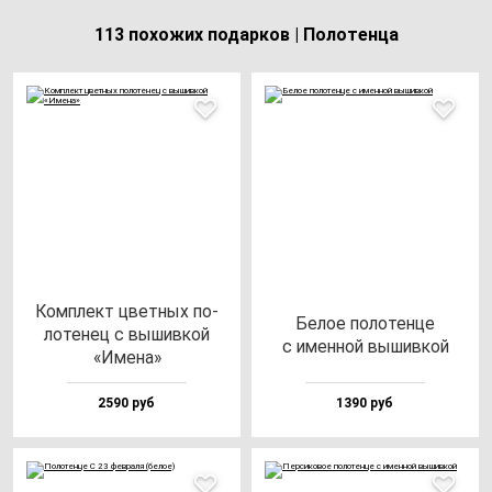
113 похожих подарков | Полотенца
Ком­плект цвет­ных по­
Белое по­ло­тен­це
ло­те­нец с вы­шив­кой
с имен­ной вы­шив­кой
«Име­на»
2590 руб
1390 руб