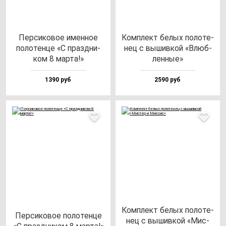
Пер­си­ко­вое имен­ное
Ком­плект бе­лых по­ло­те­
по­ло­тен­це «С праз­дни­
нец с вы­шив­кой «Влюб­
ком 8 мар­та!»
лен­ные»
1390 руб
2590 руб
Ком­плект бе­лых по­ло­те­
Пер­си­ко­вое по­ло­тен­це
нец с вы­шив­кой «Мис­