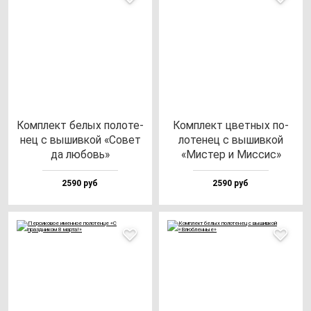
Ком­плект бе­лых по­ло­те­
Ком­плект цвет­ных по­
нец с вы­шив­кой «Совет
ло­те­нец с вы­шив­кой
да лю­бовь»
«Мис­тер и Мис­сис»
2590 руб
2590 руб