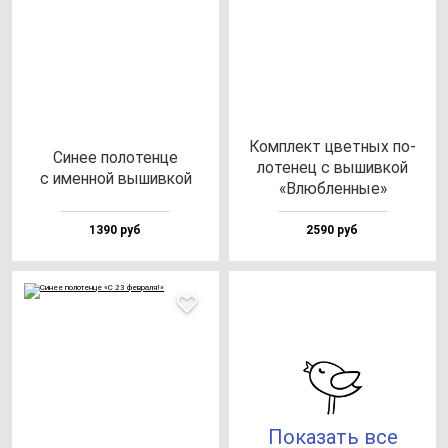
Ком­плект цвет­ных по­
Синее по­ло­тен­це
ло­те­нец с вы­шив­кой
с имен­ной вы­шив­кой
«Влюб­лен­ные»
1390 руб
2590 руб
Показать все