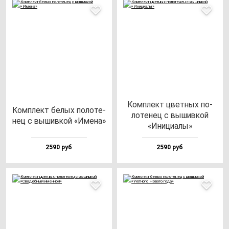
Ком­плект цвет­ных по­
Ком­плект бе­лых по­ло­те­
ло­те­нец с вы­шив­кой
нец с вы­шив­кой «Име­на»
«Ини­ци­алы»
2590 руб
2590 руб