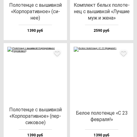
Поло­тен­це с вы­шив­кой
Ком­плект бе­лых по­ло­те­
«Кор­по­ра­тив­ное» (си­
нец с вы­шив­кой «Луч­шие
нее)
муж и же­на»
1390 руб
2590 руб
Поло­тен­це с вы­шив­кой
Белое по­ло­тен­це «С 23
«Кор­по­ра­тив­ное» (пер­
фев­ра­ля!»
си­ко­вое)
1390 руб
1390 руб