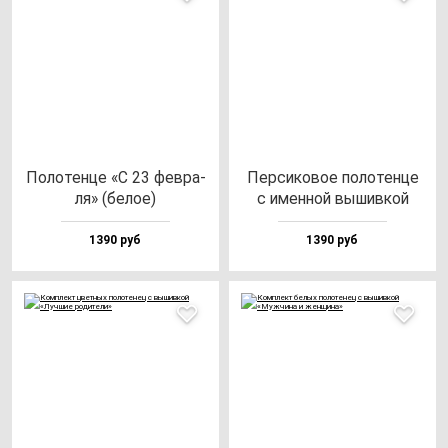
Поло­тен­це «С 23 фев­ра­
Пер­си­ко­вое по­ло­тен­це
ля» (бе­лое)
с имен­ной вы­шив­кой
1390 руб
1390 руб