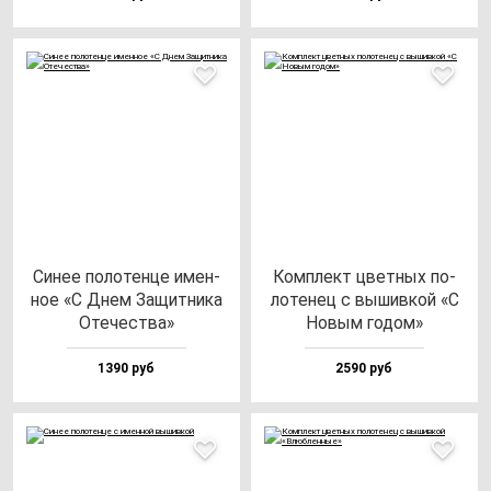
Синее по­ло­тен­це имен­
Ком­плект цвет­ных по­
ное «С Днем Защит­ни­ка
ло­те­нец с вы­шив­кой «С
Оте­чес­тва»
Новым го­дом»
1390 руб
2590 руб