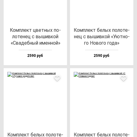
Ком­плект цвет­ных по­
Ком­плект бе­лых по­ло­те­
ло­те­нец с вы­шив­кой
нец с вы­шив­кой «Уют­но­
«Сва­деб­ный имен­ной»
го Ново­го го­да»
2590 руб
2590 руб
Ком­плект бе­лых по­ло­те­
Ком­плект бе­лых по­ло­те­