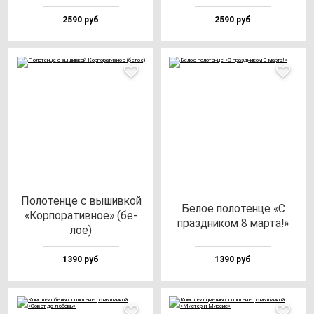
2590 руб
2590 руб
Поло­тен­це с вы­шив­кой
Белое по­ло­тен­це «С
«Кор­по­ра­тив­ное» (бе­
праз­дни­ком 8 мар­та!»
лое)
1390 руб
1390 руб