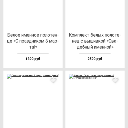
Белое имен­ное по­ло­тен­
Ком­плект бе­лых по­ло­те­
це «С праз­дни­ком 8 мар­
нец с вы­шив­кой «Сва­
та!»
деб­ный имен­ной»
1390 руб
2590 руб