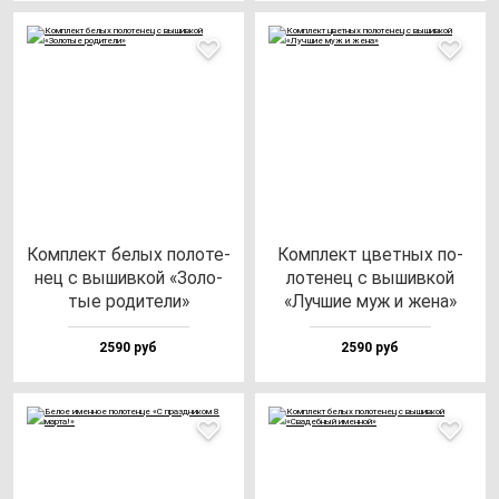
Ком­плект бе­лых по­ло­те­
Ком­плект цвет­ных по­
нец с вы­шив­кой «Золо­
ло­те­нец с вы­шив­кой
тые ро­ди­те­ли»
«Луч­шие муж и же­на»
2590 руб
2590 руб