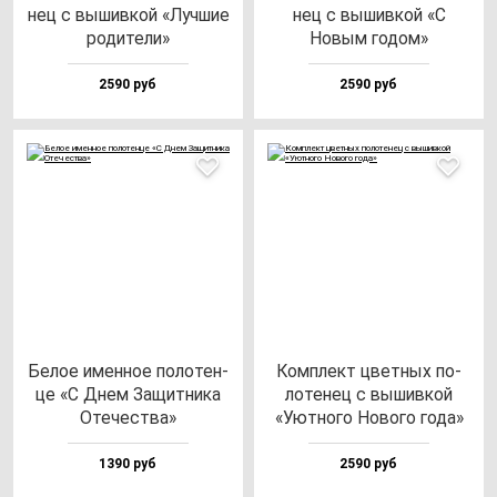
нец с вы­шив­кой «Луч­шие
нец с вы­шив­кой «С
ро­ди­те­ли»
Новым го­дом»
2590 руб
2590 руб
Белое имен­ное по­ло­тен­
Ком­плект цвет­ных по­
це «С Днем Защит­ни­ка
ло­те­нец с вы­шив­кой
Оте­чес­тва»
«Уют­но­го Ново­го го­да»
1390 руб
2590 руб