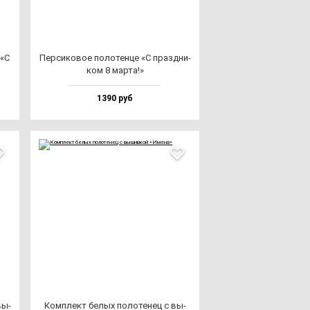
 «С
Пер­си­ко­вое по­ло­тен­це «С праз­дни­
ком 8 мар­та!»
1390 руб
вы­
Ком­плект бе­лых по­ло­те­нец с вы­