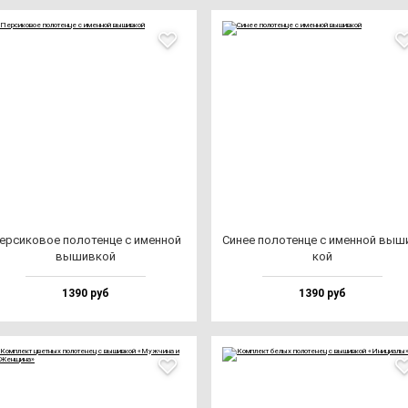
ер­си­ко­вое по­ло­тен­це с имен­ной
Синее по­ло­тен­це с имен­ной вы­ш
вы­шив­кой
кой
1390 руб
1390 руб