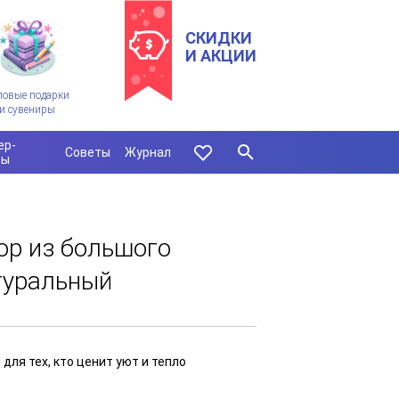
СКИДКИ
И АКЦИИ
ловые подарки
и сувениры
ер-
Советы
Журнал
сы
ор из большого
туральный
ля тех, кто ценит уют и тепло