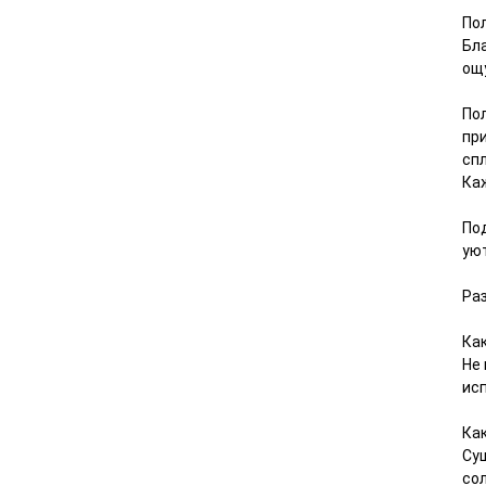
По
Бл
ощ
По
при
спл
Ка
Под
ую
Раз
Как
Не
исп
Ка
Су
со