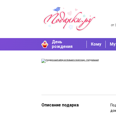
от 
День
Кому
Му
рождения
Описание подарка
Под
до