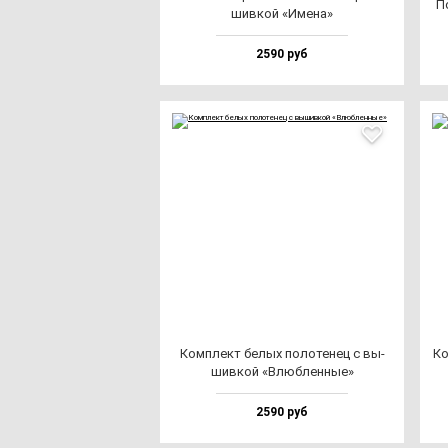
По
шив­кой «Име­на»
2590 руб
Ком­плект бе­лых по­ло­те­нец с вы­
Ко
шив­кой «Влюб­лен­ные»
2590 руб