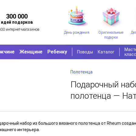
300 000
идей подарков
300 интернет-магазинов
День рождения
Оригинальные
Де
подарки
Маст
жчине
Женщине
Ребенку
Поводы
Каталог
клас
Полотенца
Подарочный наб
полотенца — На
арочный набор из большого вязаного полотенца от Rheum создан д
машнего интерьера.