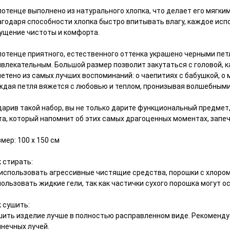
лотенце выполнено из натурального хлопка, что делает его мягки
агодаря способности хлопка быстро впитывать влагу, каждое исп
ущение чистоты и комфорта.
лотенце приятного, естественного оттенка украшено черными петл
влекательным. Большой размер позволит закутаться с головой, к
етено из самых лучших воспоминаний: о чаепитиях с бабушкой, о 
ждая петля вяжется с любовью и теплом, пронизывая волшебными
арив такой набор, вы не только дарите функциональный предмет, 
та, который напомнит об этих самых драгоценных моментах, запеч
мер: 100 x 150 см
 стирать:
 использовать агрессивные чистящие средства, порошки с хлоро
ользовать жидкие гели, так как частички сухого порошка могут ос
к сушить:
шить изделие лучше в полностью расправленном виде. Рекоменду
лнечных лучей.