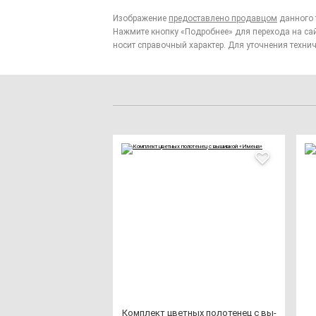
Изображение
предоставлено продавцом
данного 
Нажмите кнопку «Подробнее» для перехода на са
носит справочный характер. Для уточнения технич
Ком­плект цвет­ных по­ло­те­нец с вы­