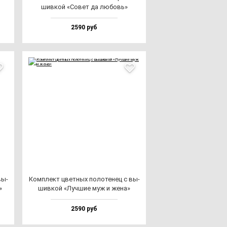
шив­кой «Совет да лю­бовь»
2590 руб
вы­
Ком­плект цвет­ных по­ло­те­нец с вы­
»
шив­кой «Луч­шие муж и же­на»
2590 руб