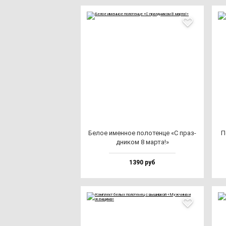
Белое имен­ное по­ло­тен­це «С праз­
П
дни­ком 8 мар­та!»
1390 руб