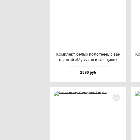
Ком­плект бе­лых по­ло­те­нец с вы­
Ко
шив­кой «Муж­чи­на и жен­щи­на»
2590 руб