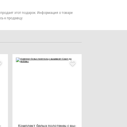
то продает этот подарок. Информация о товаре
сь к продавцу.
­
Ком­плект бе­лых по­ло­те­нец с вы­