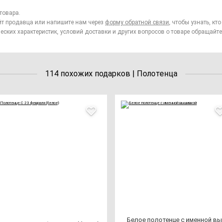
товара.
йт продавца или напишите нам через
форму обратной связи
, чтобы узнать, к
еских характеристик, условий доставки и других вопросов о товаре обращайте
114 похожих подарков | Полотенца
Белое по­ло­тен­це с имен­ной вы