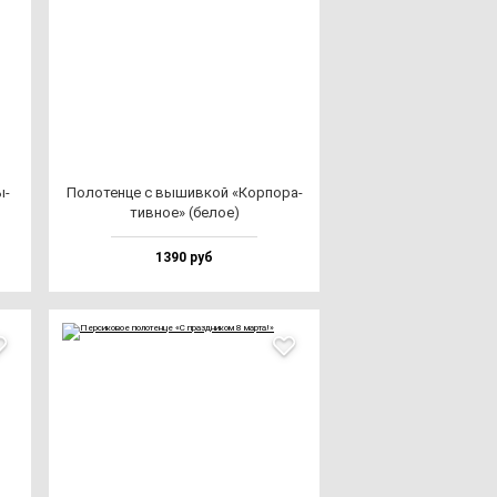
ы­
Поло­тен­це с вы­шив­кой «Кор­по­ра­
тив­ное» (бе­лое)
1390 руб