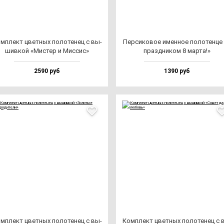
м­плект цвет­ных по­ло­те­нец с вы­
Пер­си­ко­вое имен­ное по­ло­тен­це
шив­кой «Мис­тер и Мис­сис»
праз­дни­ком 8 мар­та!»
2590 руб
1390 руб
м­плект цвет­ных по­ло­те­нец с вы­
Ком­плект цвет­ных по­ло­те­нец с 