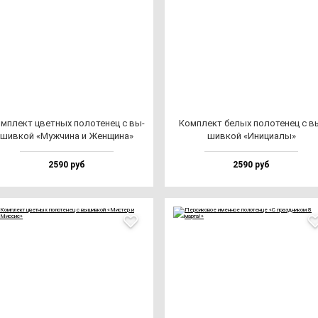
м­плект цвет­ных по­ло­те­нец с вы­
Ком­плект бе­лых по­ло­те­нец с в
шив­кой «Муж­чи­на и Жен­щи­на»
шив­кой «Ини­ци­алы»
2590 руб
2590 руб