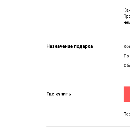
Как
Пр
не
Назначение подарка
Ко
По
Об
Где купить
По