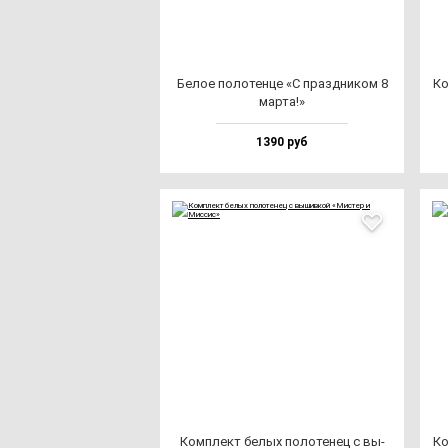
Белое по­ло­тен­це «С праз­дни­ком 8
Ко
мар­та!»
1390 руб
Ком­плект бе­лых по­ло­те­нец с вы­
Ко