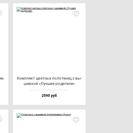
ив­
Ком­плект цвет­ных по­ло­те­нец с вы­
шив­кой «Луч­шие ро­ди­те­ли»
2590 руб