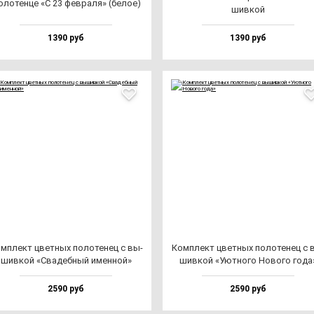
ло­тен­це «С 23 фев­ра­ля» (бе­лое)
шив­кой
1390 руб
1390 руб
м­плект цвет­ных по­ло­те­нец с вы­
Ком­плект цвет­ных по­ло­те­нец с 
шив­кой «Сва­деб­ный имен­ной»
шив­кой «Уют­но­го Ново­го го­да
2590 руб
2590 руб