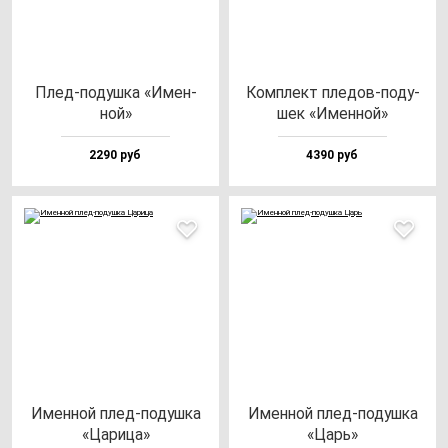
Плед-по­душ­ка «Имен­
Ком­плект пле­дов-по­ду­
ной»
шек «Имен­ной»
2290 руб
4390 руб
Имен­ной плед-по­душ­ка
Имен­ной плед-по­душ­ка
«Цари­ца»
«Царь»