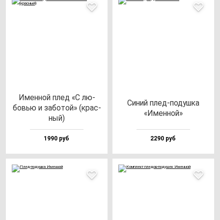
Имен­ной плед «С лю­
Синий плед-по­душ­ка
бовью и за­бо­той» (крас­
«Имен­ной»
ный)
1990 руб
2290 руб