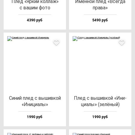
Плед «Яркий кол­лаж»
Имен­ной плед «Всег­да
с ва­шим фо­то
пра­ва»
4390 руб
5490 руб
Синий плед с вы­шив­кой
Плед с вы­шив­кой «Ини­
«Ини­ци­алы»
ци­алы» (зе­лё­ный)
1990 руб
1990 руб