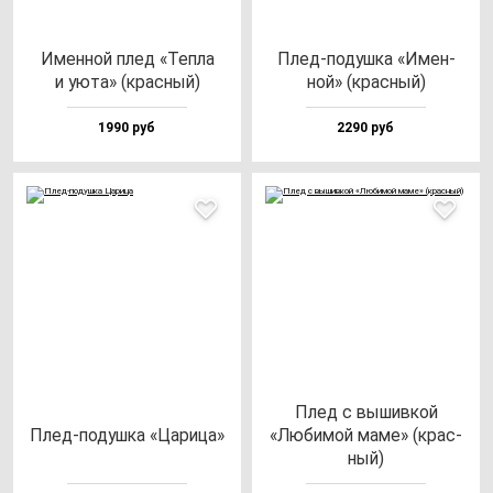
Имен­ной плед «Теп­ла
Плед-по­душ­ка «Имен­
и уюта» (крас­ный)
ной» (крас­ный)
1990 руб
2290 руб
Плед с вы­шив­кой
Плед-по­душ­ка «Цари­ца»
«Люби­мой ма­ме» (крас­
ный)