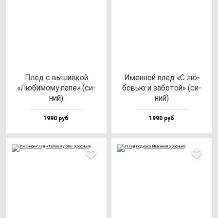
Плед с вы­шив­кой
Имен­ной плед «С лю­
«Люби­мо­му па­пе» (си­
бовью и за­бо­той» (си­
ний)
ний)
1990 руб
1990 руб