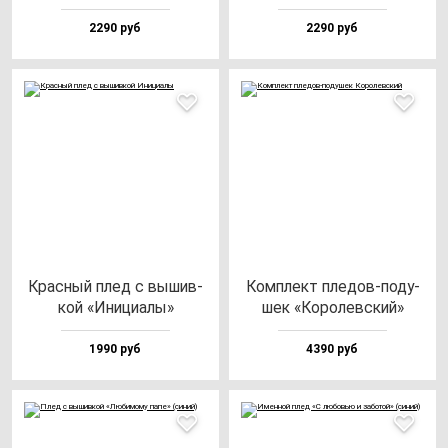
2290 руб
2290 руб
Крас­ный плед с вы­шив­
Ком­плект пле­дов-по­ду­
кой «Ини­ци­алы»
шек «Коро­лев­ский»
1990 руб
4390 руб