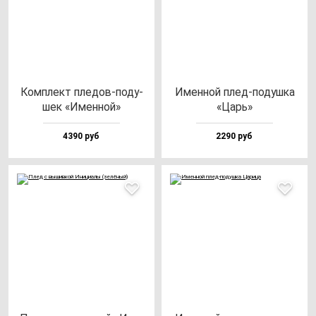
Ком­плект пле­дов-по­ду­
Имен­ной плед-по­душ­ка
шек «Имен­ной»
«Царь»
4390 руб
2290 руб