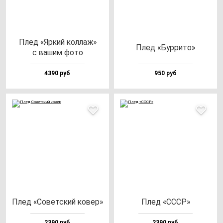
Плед «Яркий кол­лаж»
Плед «Бур­ри­то»
с ва­шим фо­то
4390 руб
950 руб
Плед «Совет­ский ко­вер»
Плед «СССР»
2390 руб
2390 руб