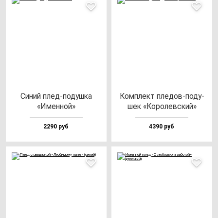
Синий плед-по­душ­ка
Ком­плект пле­дов-по­ду­
«Имен­ной»
шек «Коро­лев­ский»
2290 руб
4390 руб