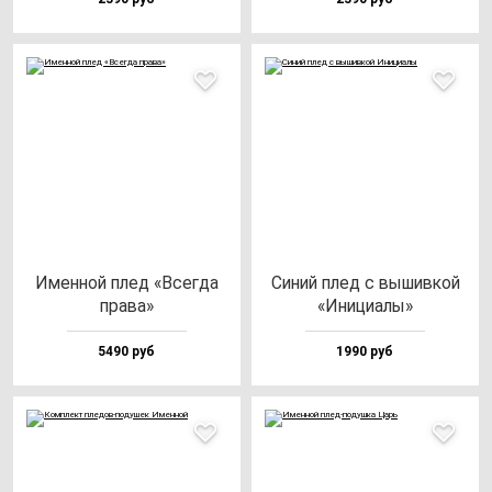
Имен­ной плед «Всег­да
Синий плед с вы­шив­кой
пра­ва»
«Ини­ци­алы»
5490 руб
1990 руб