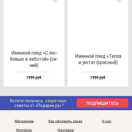
Имен­ной плед «С лю­
Имен­ной плед «Теп­ла
бовью и за­бо­той» (си­
и уюта» (крас­ный)
ний)
1990 руб
1990 руб
Хотите получать
секретные
ПОДПИШИТЕСЬ
советы от «Подарки.ру»?
Магазинам
Как оформить заказ
О нас
Контакты
Доставка