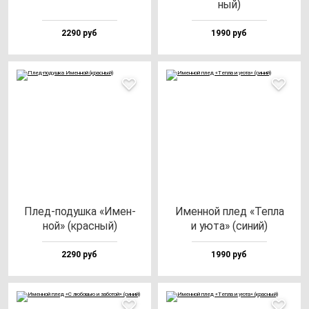
ный)
2290 руб
1990 руб
Плед-по­душ­ка «Имен­
Имен­ной плед «Теп­ла
ной» (крас­ный)
и уюта» (си­ний)
2290 руб
1990 руб