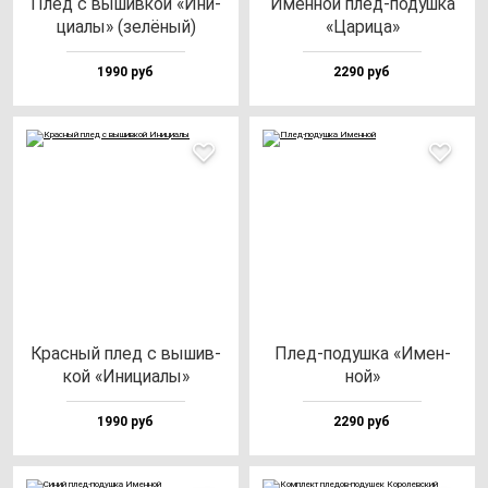
Плед с вы­шив­кой «Ини­
Имен­ной плед-по­душ­ка
ци­алы» (зе­лё­ный)
«Цари­ца»
1990 руб
2290 руб
Крас­ный плед с вы­шив­
Плед-по­душ­ка «Имен­
кой «Ини­ци­алы»
ной»
1990 руб
2290 руб