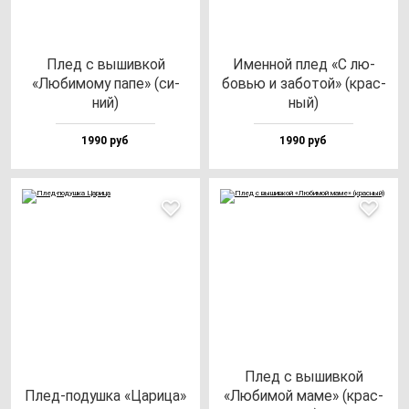
Плед с вы­шив­кой
Имен­ной плед «С лю­
«Люби­мо­му па­пе» (си­
бовью и за­бо­той» (крас­
ний)
ный)
1990 руб
1990 руб
Плед с вы­шив­кой
Плед-по­душ­ка «Цари­ца»
«Люби­мой ма­ме» (крас­