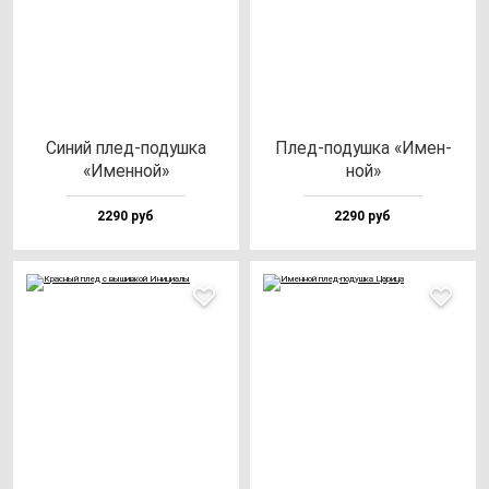
Синий плед-по­душ­ка
Плед-по­душ­ка «Имен­
«Имен­ной»
ной»
2290 руб
2290 руб