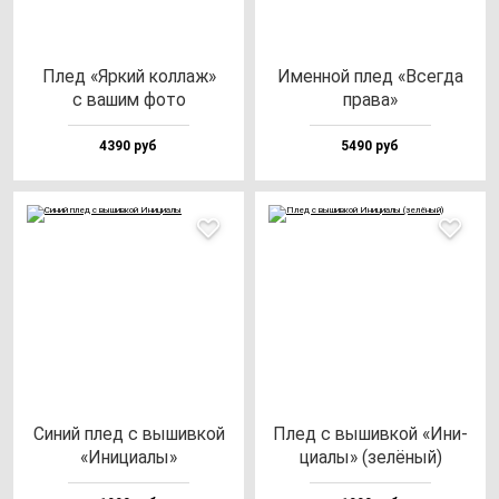
Плед «Яркий кол­лаж»
Имен­ной плед «Всег­да
с ва­шим фо­то
пра­ва»
4390 руб
5490 руб
Синий плед с вы­шив­кой
Плед с вы­шив­кой «Ини­
«Ини­ци­алы»
ци­алы» (зе­лё­ный)