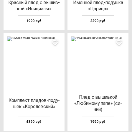
Крас­ный плед с вы­шив­
Имен­ной плед-по­душ­ка
кой «Ини­ци­алы»
«Цари­ца»
1990 руб
2290 руб
Плед с вы­шив­кой
Ком­плект пле­дов-по­ду­
«Люби­мо­му па­пе» (си­
шек «Коро­лев­ский»
ний)
4390 руб
1990 руб