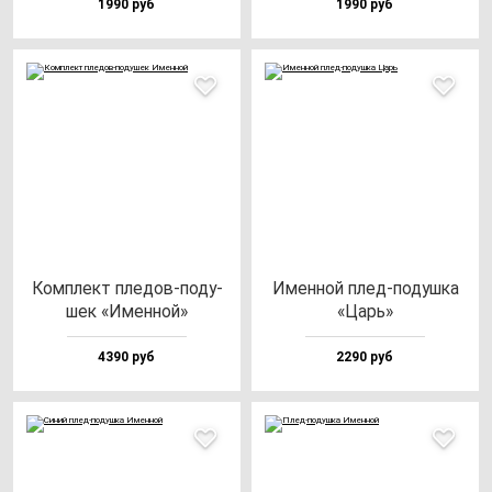
1990 руб
1990 руб
Ком­плект пле­дов-по­ду­
Имен­ной плед-по­душ­ка
шек «Имен­ной»
«Царь»
4390 руб
2290 руб