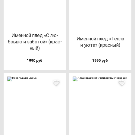
Имен­ной плед «С лю­
Имен­ной плед «Теп­ла
бовью и за­бо­той» (крас­
и уюта» (крас­ный)
ный)
1990 руб
1990 руб