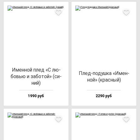
Имен­ной плед «С лю­
Плед-по­душ­ка «Имен­
бовью и за­бо­той» (си­
ной» (крас­ный)
ний)
1990 руб
2290 руб