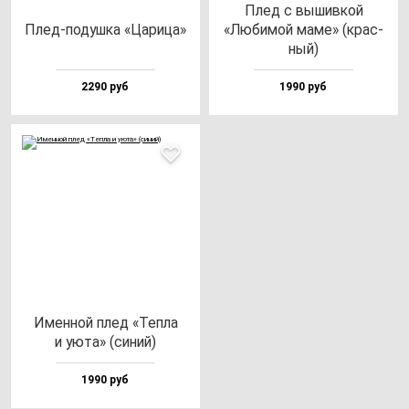
Плед с вы­шив­кой
Плед-по­душ­ка «Цари­ца»
«Люби­мой ма­ме» (крас­
ный)
2290 руб
1990 руб
Имен­ной плед «Теп­ла
и уюта» (си­ний)
1990 руб