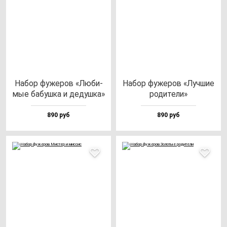
Набор фу­же­ров «Люби­
Набор фу­же­ров «Луч­шие
мые ба­буш­ка и де­душ­ка»
ро­ди­те­ли»
890 руб
890 руб