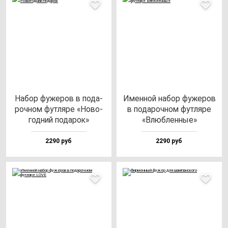
Набор фу­же­ров в по­да­
Имен­ной на­бор фу­же­ров
роч­ном фут­ля­ре «Ново­
в по­да­роч­ном фут­ля­ре
год­ний по­да­рок»
«Влюб­лен­ные»
2290 руб
2290 руб