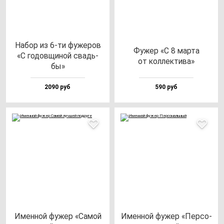
Набор из 6-ти фу­же­ров
Фужер «С 8 мар­та
«С го­дов­щи­ной свадь­
от кол­лек­ти­ва»
бы»
2090 руб
590 руб
Имен­ной фу­жер «Самой
Имен­ной фу­жер «Пер­со­