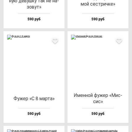
ную де­вуш­ку так не на­
мой сес­трич­ке»
зо­вут»
590 руб
590 руб
Имен­ной фу­жер «Мис­
Фужер «С 8 мар­та»
сис»
590 руб
590 руб