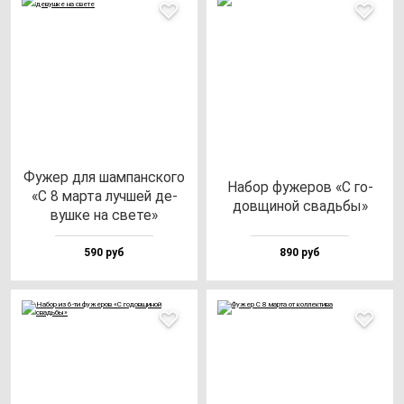
Фужер для шам­пан­ско­го
Набор фу­же­ров «С го­
«С 8 мар­та луч­шей де­
дов­щи­ной свадь­бы»
вуш­ке на све­те»
590 руб
890 руб