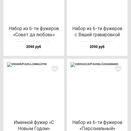
Набор из 6-ти фу­же­ров
Набор из 6-ти фу­же­ров
«Совет да лю­бовь»
с Вашей гра­ви­ров­кой
2090 руб
2090 руб
Имен­ной фу­жер «С
Набор из 6-ти фу­же­ров
Новым Годом»
«Пер­со­наль­ный»