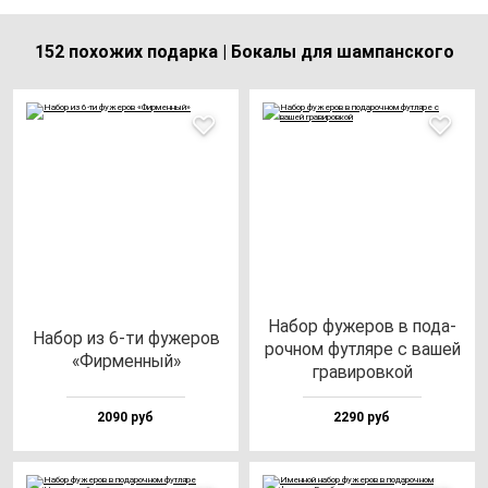
152 похожих подарка | Бокалы для шампанского
Набор фу­же­ров в по­да­
Набор из 6-ти фу­же­ров
роч­ном фут­ля­ре с ва­шей
«Фир­мен­ный»
гра­ви­ров­кой
2090 руб
2290 руб