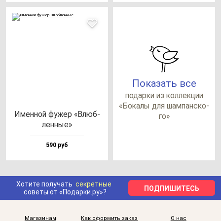
Показать все
по­дар­ки из кол­лек­ции
«Бока­лы для шам­пан­ско­
Имен­ной фу­жер «Влюб­
го»
лен­ные»
590 руб
Хотите получать
секретные
ПОДПИШИТЕСЬ
советы от «Подарки.ру»?
Магазинам
Как оформить заказ
О нас