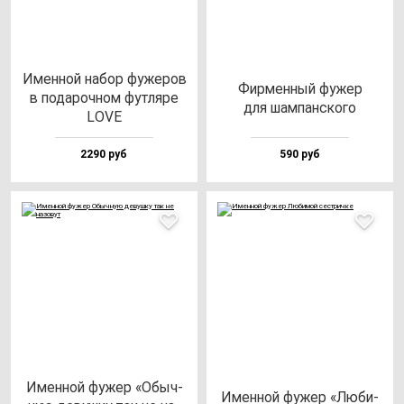
Имен­ной на­бор фу­же­ров
Фир­мен­ный фу­жер
в по­да­роч­ном фут­ля­ре
для шам­пан­ско­го
LOVE
2290 руб
590 руб
Имен­ной фу­жер «Обыч­
Имен­ной фу­жер «Люби­