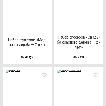
Набор фу­же­ров «Свадь­
Набор фу­же­ров «Мед­
ба крас­но­го де­ре­ва — 27
ная свадь­ба — 7 лет»
лет»
2290 руб
2290 руб