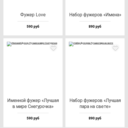
Фужер Love
Набор фу­же­ров «Име­на»
590 руб
890 руб
Имен­ной фу­жер «Луч­шая
Набор фу­же­ров «Луч­шая
в ми­ре Сне­гу­роч­ка»
па­ра на све­те»
590 руб
890 руб