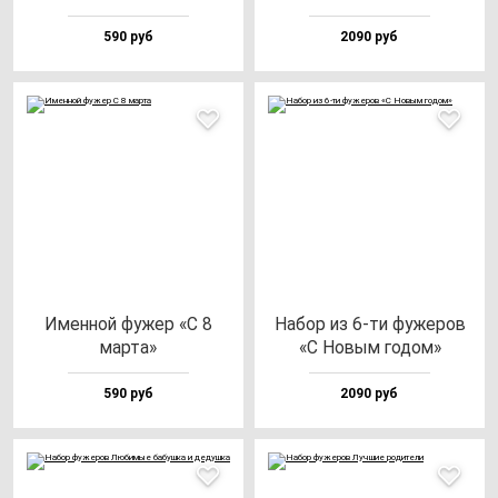
590 руб
2090 руб
Имен­ной фу­жер «С 8
Набор из 6-ти фу­же­ров
мар­та»
«С Новым го­дом»
590 руб
2090 руб