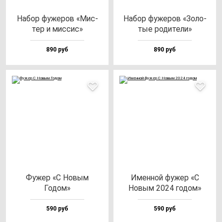
Набор фу­же­ров «Мис­
Набор фу­же­ров «Золо­
тер и мис­сис»
тые ро­ди­те­ли»
890 руб
890 руб
Фужер «С Новым
Имен­ной фу­жер «С
Годом»
Новым 2024 го­дом»
590 руб
590 руб