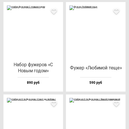
Набор фу­же­ров «С
Фужер «Люби­мой те­ще»
Новым го­дом»
890 руб
590 руб