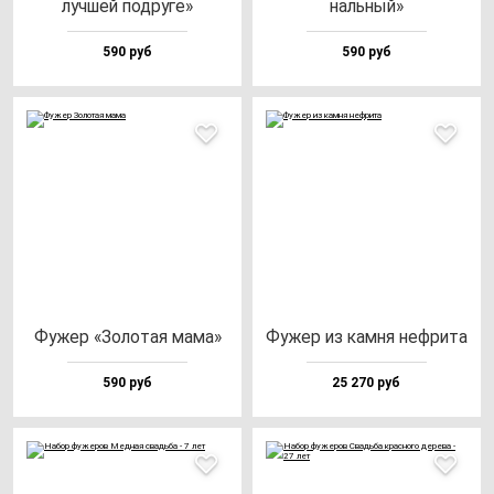
луч­шей под­ру­ге»
наль­ный»
590 руб
590 руб
Фужер «Золо­тая ма­ма»
Фужер из кам­ня неф­ри­та
590 руб
25 270 руб