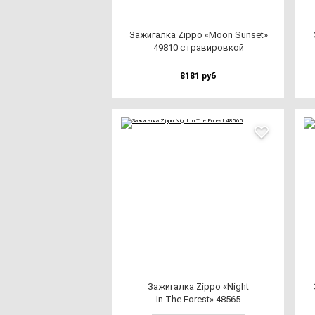
Зажи­гал­ка Zip­po «Moon Sun­set»
49810 с гра­ви­ров­кой
8181 руб
Зажи­гал­ка Zip­po «Night
In The Forest» 48565