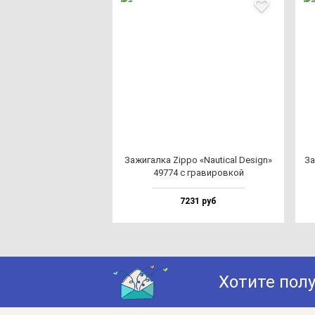
Зажи­гал­ка Zip­po «Nauti­cal Design»
За
49774 с гра­ви­ров­кой
7231 руб
Хотите пол