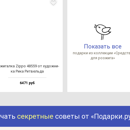
Показать все
по­дар­ки из кол­лек­ции «Средс­т
для роз­жи­га»
жи­гал­ка Zip­po 48559 от ху­дож­ни­
ка Рика Рит­вель­да
6471 руб
учать
секретные
советы от «Подарки.р