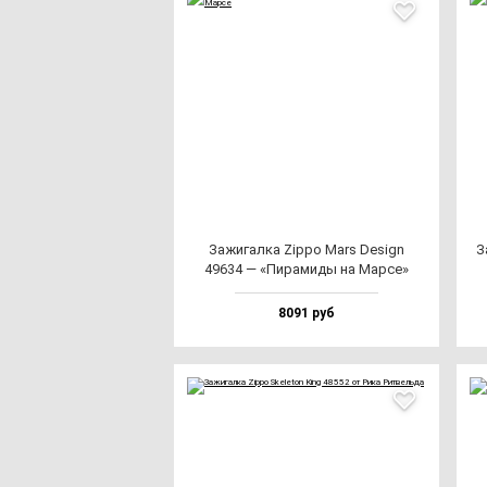
Зажи­гал­ка Zip­po Mars Design
З
49634 — «Пира­ми­ды на Мар­се»
8091 руб