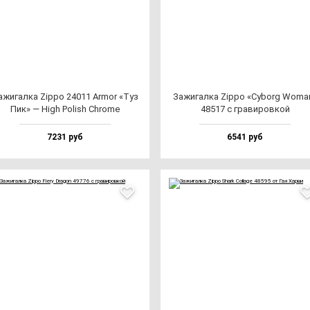
ажи­гал­ка Zip­po 24011 Armor «Туз
Зажи­гал­ка Zip­po «Cyborg Woma
Пик» — High Polish Chro­me
48517 с гра­ви­ров­кой
7231 руб
6541 руб