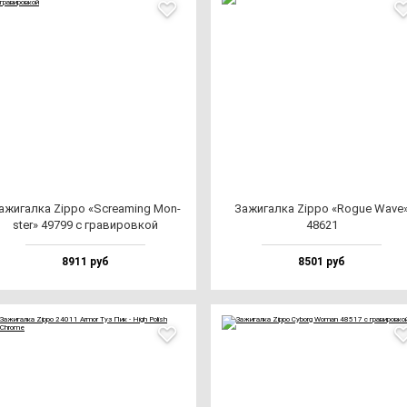
ажи­гал­ка Zip­po «Scre­aming Mon­
Зажи­гал­ка Zip­po «Rogue Wave
ster» 49799 с гра­ви­ров­кой
48621
8911 руб
8501 руб