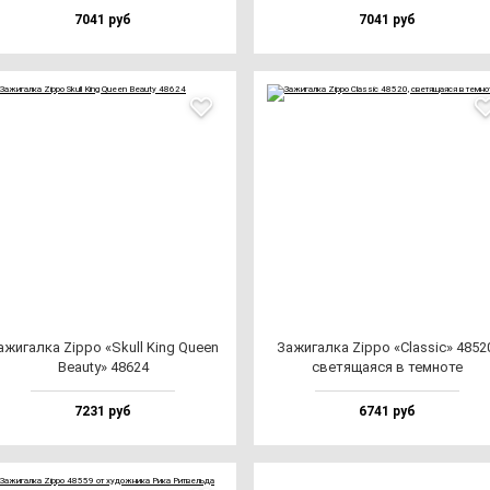
7041 руб
7041 руб
ажи­гал­ка Zip­po «Skull King Queen
Зажи­гал­ка Zip­po «Clas­sic» 4852
Beauty» 48624
све­тя­ща­яся в тем­но­те
7231 руб
6741 руб