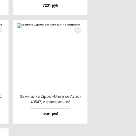
7231 руб
0,
Зажи­гал­ка Zip­po «Uni­ver­se Astro»
48547, с гра­ви­ров­кой
8501 руб