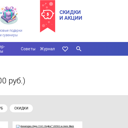
СКИДКИ
И АКЦИИ
ловые подарки
и сувениры
ер-
Советы
Журнал
сы
00 руб.)
УБ
СКИДКИ