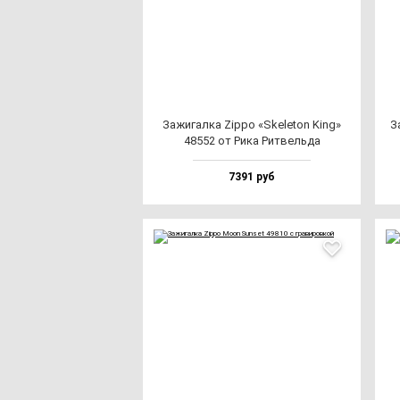
Зажи­гал­ка Zip­po «Ske­le­ton King»
З
48552 от Рика Рит­вель­да
7391 руб