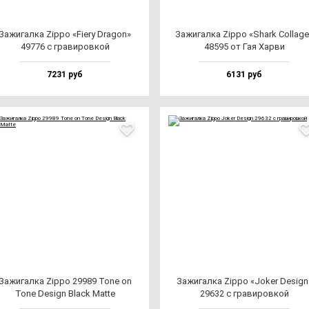
Зажи­гал­ка Zip­po «Fiery Dra­gon»
Зажи­гал­ка Zip­po «Shark Col­la­g
49776 с гра­ви­ров­кой
48595 от Гая Хар­ви
7231 руб
6131 руб
Зажи­гал­ка Zip­po 29989 Tone on
Зажи­гал­ка Zip­po «Joker Design
Tone Design Black Mat­te
29632 с гра­ви­ров­кой