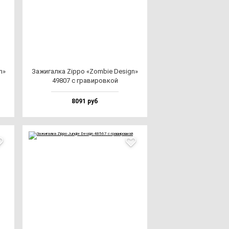
n»
Зажи­гал­ка Zip­po «Zom­bie Design»
49807 с гра­ви­ров­кой
8091 руб