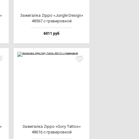
e»
Зажи­гал­ка Zip­po «Jun­gle Design»
48567 с гра­ви­ров­кой
6011 руб
»
Зажи­гал­ка Zip­po «Gory Tat­too»
48616 с гра­ви­ров­кой