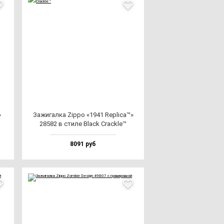
»
Зажи­гал­ка Zip­po «1941 Rep­li­ca™»
28582 в сти­ле Black Crac­kle™
8091 руб