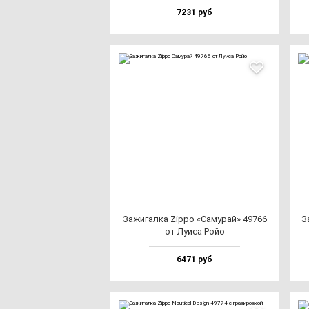
7231 руб
Зажи­гал­ка Zip­po «Саму­рай» 49766
З
от Луиса Ройо
6471 руб