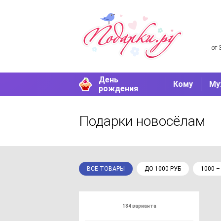
от 
День
Кому
Му
рождения
Подарки новосёлам
ВСЕ ТОВАРЫ
ДО 1000 РУБ
1000 –
184 варианта