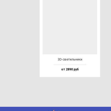
3D-све­тиль­ни­ки
от 2890 руб