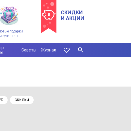
СКИДКИ
И АКЦИИ
ловые подарки
и сувениры
ер-
Советы
Журнал
сы
УБ
СКИДКИ