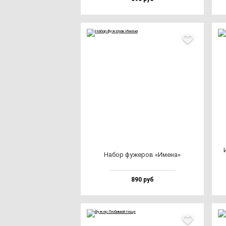
Набор фу­же­ров «Име­на»
890 руб