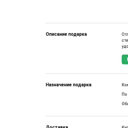
Описание подарка
От
ст
уд
Назначение подарка
Ко
По
Об
Доставка
Ку