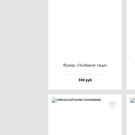
Фужер «Люби­мой те­ще»
590 руб