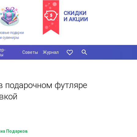
СКИДКИ
И АКЦИИ
ловые подарки
и сувениры
ер-
Советы
Журнал
сы
в подарочном футляре
вкой
на Подарков