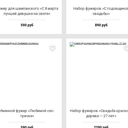
жер для шам­пан­ско­го «С 8 мар­та
Набор фу­же­ров «С го­дов­щи­но
луч­шей де­вуш­ке на све­те»
свадь­бы»
590 руб
890 руб
Имен­ной фу­жер «Люби­мой сес­
Набор фу­же­ров «Свадь­ба крас­но
трич­ке»
де­ре­ва — 27 лет»
590 руб
2290 руб