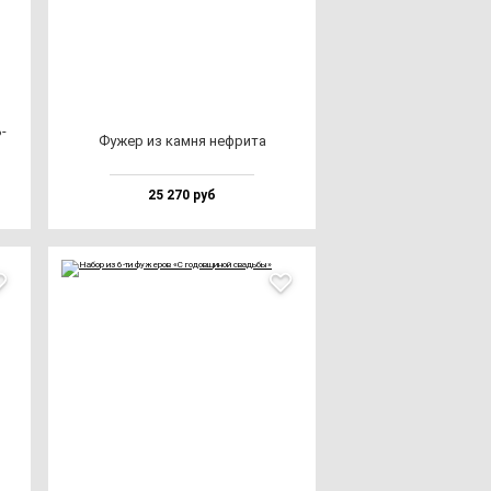
­
Фужер из кам­ня неф­ри­та
25 270 руб