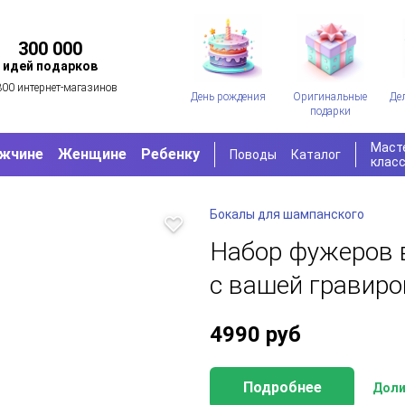
300 000
идей подарков
300 интернет-магазинов
День рождения
Оригинальные
Де
подарки
Маст
жчине
Женщине
Ребенку
Поводы
Каталог
клас
Бокалы для шампанского
Набор фужеров 
с вашей гравиро
4990
руб
Подробнее
Доли