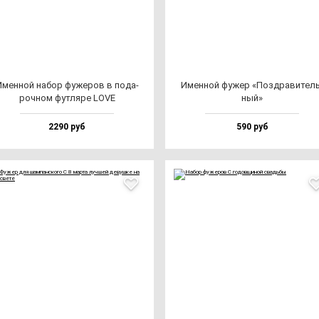
мен­ной на­бор фу­же­ров в по­да­
Имен­ной фу­жер «Поз­дра­ви­тель
роч­ном фут­ля­ре LOVE
ный»
2290 руб
590 руб