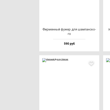
Фир­мен­ный фу­жер для шам­пан­ско­
И
го
590 руб