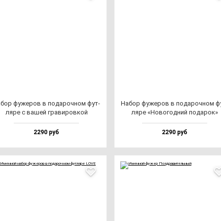
бор фу­же­ров в по­да­роч­ном фут­
Набор фу­же­ров в по­да­роч­ном ф
ля­ре с ва­шей гра­ви­ров­кой
ля­ре «Ново­год­ний по­да­рок»
2290 руб
2290 руб