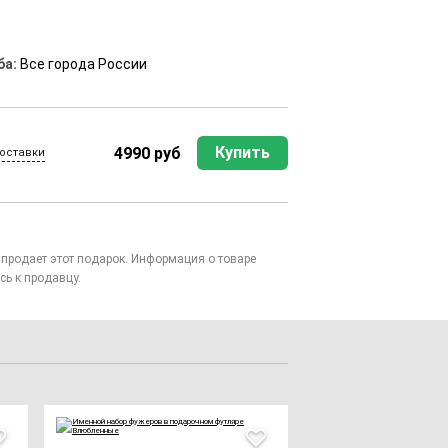
ба:
Все города России
Купить
4990 руб
оставки
то продает этот подарок. Информация о товаре
сь к продавцу.