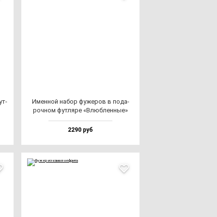
ут­
Имен­ной на­бор фу­же­ров в по­да­
роч­ном фут­ля­ре «Влюб­лен­ные»
2290 руб