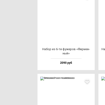
Набор из 6-ти фу­же­ров «Фир­мен­
На
ный»
2090 руб