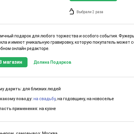
Выбрали 2 раза
личный подарок для любого торжества и особого события. Фужер
екла и имеют уникальную гравировку, которую покупатель может с
обном онлайн редакторе.
В магазин
Долина Подарков
му дарить:
для близких людей
 какому поводу:
на свадьбу
, на годовщину, на новоселье
ласть применения:
на кухне
рьером, самовывоз:
Москва