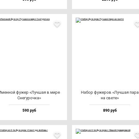
Имен­ной фу­жер «Луч­шая в ми­ре
Набор фу­же­ров «Луч­шая па­ра
Сне­гу­роч­ка»
на све­те»
590 руб
890 руб