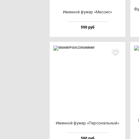
Фу
Имен­ной фу­жер «Мис­сис»
590 руб
Имен­ной фу­жер «Пер­со­наль­ный»
590 руб