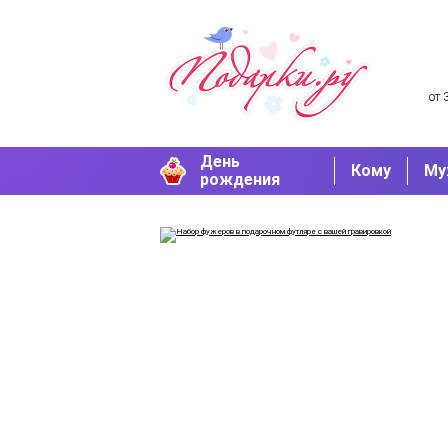
от 
День
Кому
Му
рождения