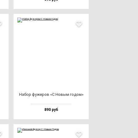
Набор фу­же­ров «С Новым го­дом»
890 руб