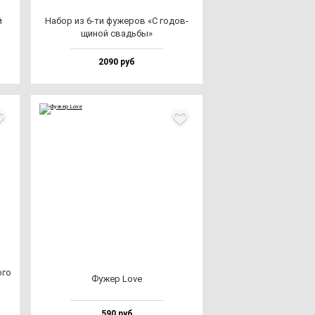
й
Набор из 6-ти фу­же­ров «С го­дов­
щи­ной свадь­бы»
2090 руб
­го
Фужер Love
590 руб