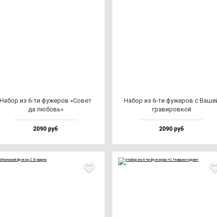
Набор из 6-ти фу­же­ров «Совет
Набор из 6-ти фу­же­ров с Ваше
да лю­бовь»
гра­ви­ров­кой
2090 руб
2090 руб