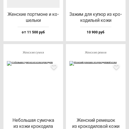
Жен­ские пор­тмо­не и ко­
Зажим для ку­пюр из кро­
шель­ки
ко­дильей ко­жи
от 11 500 руб
10 900 руб
Женские сумки
Женские ремни
Неболь­шая су­моч­ка
Жен­ский ре­ме­шок
из ко­жи кро­ко­ди­ла
из кро­ко­ди­ло­вой ко­жи