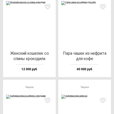
Жен­ский ко­ше­лек со
Пара ча­шек из неф­ри­та
спи­ны кро­ко­ди­ла
для ко­фе
12 000 руб
40 000 руб
Чашки
Чашки