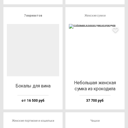
7 вариантов
Женские сумки
Неболь­шая жен­ская
Бока­лы для ви­на
сум­ка из кро­ко­ди­ла
от 16 500 руб
37 700 руб
Женские портмоне и кошельки
Чашки