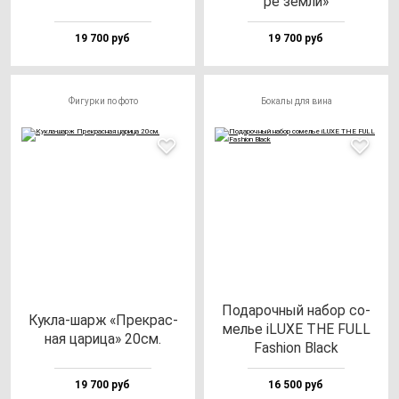
ре зем­ли»
19 700 руб
19 700 руб
Фигурки по фото
Бокалы для вина
Пода­роч­ный на­бор со­
Кук­ла-шарж «Прек­рас­
мелье iLUXE THE FULL
ная ца­ри­ца» 20см.
Fas­hi­on Black
19 700 руб
16 500 руб