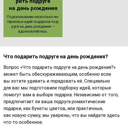
рить под­ру­ге
на день рож­де­ния
Под­ска­зы­ва­ем нес­коль­ко ин­
те­рес­ных идей по­дар­ков под­
ру­ге на день рож­де­ния —
вдох­нов­ляй­тесь.
Что подарить подруге на день рождения?
Вопрос «Что подарить подруге на день рождения?»
может быть обескураживающим, особенно если
вы хотите удивить и порадовать её. Специально
для вас мы подготовили подборку идей, которые
помогут вам в выборе подарка. Независимо от того,
предпочитает ли ваша подруга романтические
подарки, как букеты цветов, или практичные,
как новую сумку, мы уверены, что вы найдете здесь
что-то особенное.