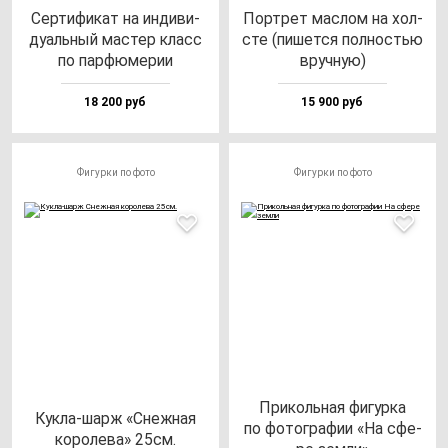
Сер­ти­фи­кат на ин­ди­ви­
Пор­трет мас­лом на хол­
ду­аль­ный мас­тер класс
сте (пи­шет­ся пол­ностью
по пар­фю­ме­рии
вруч­ную)
18 200 руб
15 900 руб
Фигурки по фото
Фигурки по фото
При­коль­ная фи­гур­ка
Кук­ла-шарж «Снеж­ная
по фо­тог­ра­фии «На сфе­
ко­ро­ле­ва» 25см.