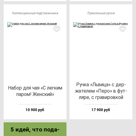
Коллекционные подстаканники
Прикольные ручки
Руч­ка «Ль­ви­ца» с дер­
Набор для чая «С лег­ким
жа­те­лем «Перо» в фут­
па­ром! Жен­ский»
ля­ре, с гра­ви­ров­кой
10 900 руб
17 900 руб
5 идей, что по­да­