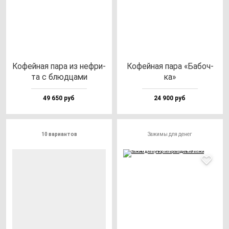
Кофей­ная па­ра из неф­ри­
Кофей­ная па­ра «Бабоч­
та с блюд­ца­ми
ка»
49 650 руб
24 900 руб
10 вариантов
Зажимы для денег