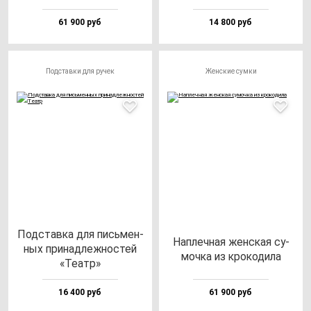
61 900 руб
14 800 руб
Подставки для ручек
Женские сумки
Под­став­ка для пись­мен­
Нап­леч­ная жен­ская су­
ных при­над­леж­нос­тей
моч­ка из кро­ко­ди­ла
«Театр»
16 400 руб
61 900 руб