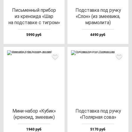
Пись­мен­ный при­бор
Под­став­ка под руч­ку
из кре­но­ида «Шар
«Слон» (из зме­еви­ка,
на под­став­ке с тиг­ром»
мра­мо­ли­та)
5990 руб
4490 руб
Мини-на­бор «Кубик»
Под­став­ка под руч­ку
(кре­но­ид, зме­евик)
«Поляр­ная со­ва»
1940 руб
5170 руб