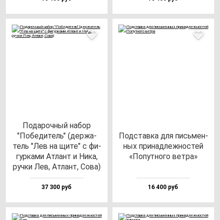
Пода­роч­ный на­бор
"Побе­ди­тель" (дер­жа­
Под­став­ка для пись­мен­
тель "Лев на щи­те" с фи­
ных при­над­леж­нос­тей
гур­ка­ми Атлант и Ника,
«Попут­но­го вет­ра»
руч­ки Лев, Атлант, Сова)
37 300 руб
16 400 руб