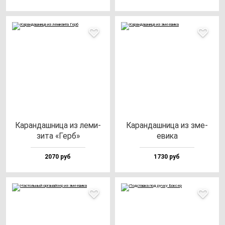
Каран­даш­ни­ца из ле­ми­
Каран­даш­ни­ца из зме­
зи­та «Герб»
еви­ка
2070 руб
1730 руб