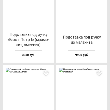
Под­став­ка под руч­ку
Под­став­ка под руч­ку
«Бюст Петр I» (мра­мо­
из ма­ла­хи­та
лит, зме­евик)
3330 руб
9900 руб