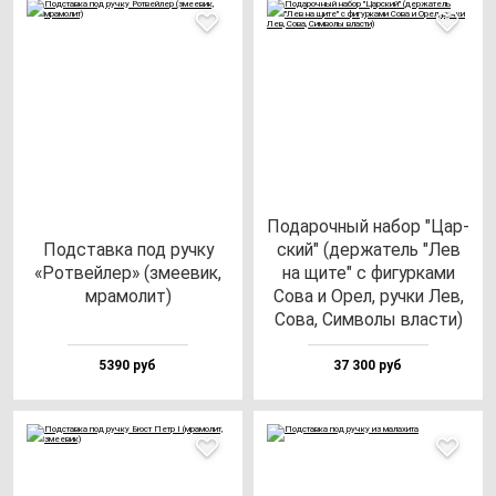
Пода­роч­ный на­бор "Цар­
Под­став­ка под руч­ку
ский" (дер­жа­тель "Лев
«Рот­вей­лер» (зме­евик,
на щи­те" с фи­гур­ка­ми
мра­мо­лит)
Сова и Орел, руч­ки Лев,
Сова, Сим­во­лы влас­ти)
5390 руб
37 300 руб