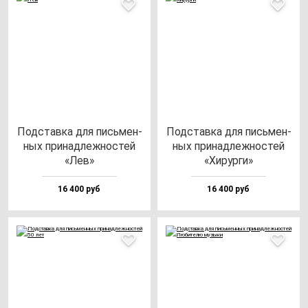
Под­став­ка для пись­мен­
Под­став­ка для пись­мен­
ных при­над­леж­нос­тей
ных при­над­леж­нос­тей
«Лев»
«Хирур­ги»
16 400 руб
16 400 руб