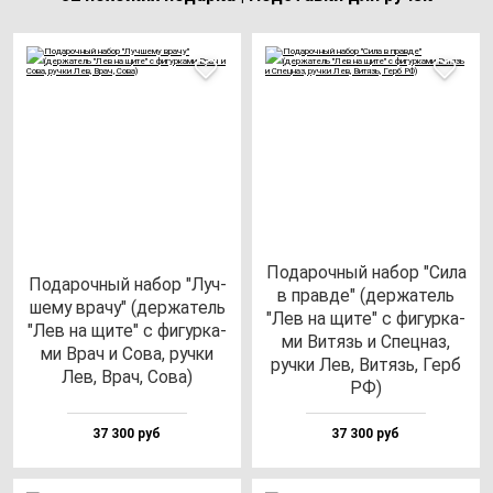
Пода­роч­ный на­бор "Сила
Пода­роч­ный на­бор "Луч­
в прав­де" (дер­жа­тель
ше­му вра­чу" (дер­жа­тель
"Лев на щи­те" с фи­гур­ка­
"Лев на щи­те" с фи­гур­ка­
ми Витязь и Спец­наз,
ми Врач и Сова, руч­ки
руч­ки Лев, Витязь, Герб
Лев, Врач, Сова)
РФ)
37 300 руб
37 300 руб