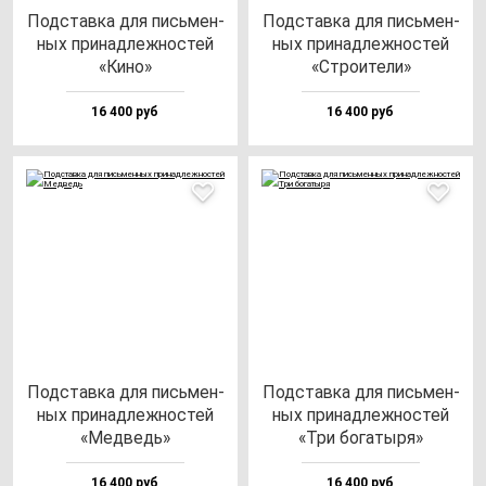
Под­став­ка для пись­мен­
Под­став­ка для пись­мен­
ных при­над­леж­нос­тей
ных при­над­леж­нос­тей
«Кино»
«Стро­ите­ли»
16 400 руб
16 400 руб
Под­став­ка для пись­мен­
Под­став­ка для пись­мен­
ных при­над­леж­нос­тей
ных при­над­леж­нос­тей
«Мед­ведь»
«Три бо­га­ты­ря»
16 400 руб
16 400 руб