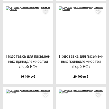
Под­став­ка для пись­мен­
Под­став­ка для пись­мен­
ных при­над­леж­нос­тей
ных при­над­леж­нос­тей
«Герб РФ»
«Герб РФ»
16 400 руб
20 900 руб