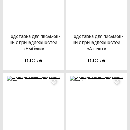
Под­став­ка для пись­мен­
Под­став­ка для пись­мен­
ных при­над­леж­нос­тей
ных при­над­леж­нос­тей
«Рыба­ки»
«Атлант»
16 400 руб
16 400 руб