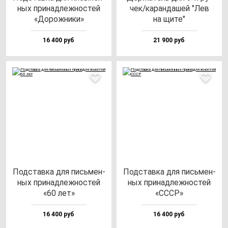
ных при­над­леж­нос­тей
чек/ка­ран­да­шей "Лев
«Дорож­ни­ки»
на щи­те"
16 400 руб
21 900 руб
Под­став­ка для пись­мен­
Под­став­ка для пись­мен­
ных при­над­леж­нос­тей
ных при­над­леж­нос­тей
«60 лет»
«СССР»
16 400 руб
16 400 руб