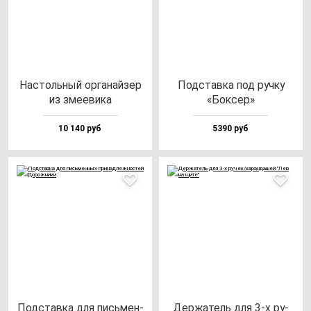
Нас­толь­ный ор­га­най­зер
Под­став­ка под руч­ку
из зме­еви­ка
«Бок­сер»
10 140 руб
5390 руб
Под­став­ка для пись­мен­
Дер­жа­тель для 3-х ру­