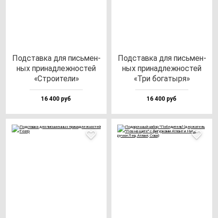
Под­став­ка для пись­мен­
Под­став­ка для пись­мен­
ных при­над­леж­нос­тей
ных при­над­леж­нос­тей
«Стро­ите­ли»
«Три бо­га­ты­ря»
16 400 руб
16 400 руб