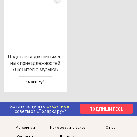
Под­став­ка для пись­мен­
ных при­над­леж­нос­тей
«Люби­те­лю му­зы­ки»
16 400 руб
Хотите получать
секретные
ПОДПИШИТЕСЬ
советы от «Подарки.ру»?
Магазинам
Как оформить заказ
О нас
Контакты
Доставка