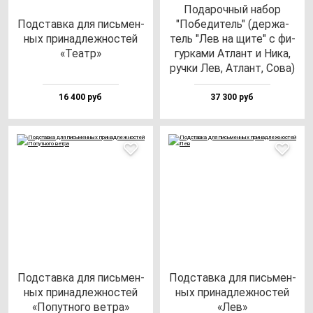
Пода­роч­ный на­бор
Под­став­ка для пись­мен­
"Побе­ди­тель" (дер­жа­
ных при­над­леж­нос­тей
тель "Лев на щи­те" с фи­
«Театр»
гур­ка­ми Атлант и Ника,
руч­ки Лев, Атлант, Сова)
16 400 руб
37 300 руб
Под­став­ка для пись­мен­
Под­став­ка для пись­мен­
ных при­над­леж­нос­тей
ных при­над­леж­нос­тей
«Попут­но­го вет­ра»
«Лев»