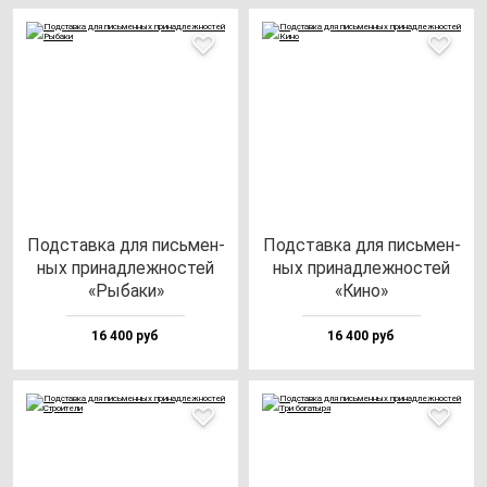
Под­став­ка для пись­мен­
Под­став­ка для пись­мен­
ных при­над­леж­нос­тей
ных при­над­леж­нос­тей
«Рыба­ки»
«Кино»
16 400 руб
16 400 руб