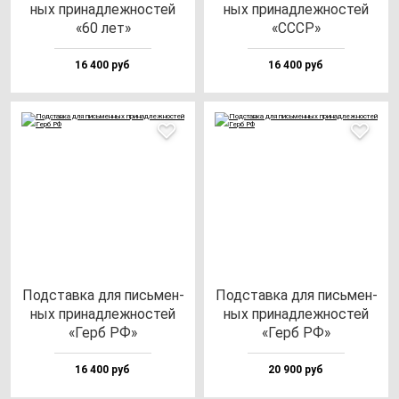
ных при­над­леж­нос­тей
ных при­над­леж­нос­тей
«60 лет»
«СССР»
16 400 руб
16 400 руб
Под­став­ка для пись­мен­
Под­став­ка для пись­мен­
ных при­над­леж­нос­тей
ных при­над­леж­нос­тей
«Герб РФ»
«Герб РФ»
16 400 руб
20 900 руб