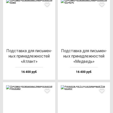
Под­став­ка для пись­мен­
Под­став­ка для пись­мен­
ных при­над­леж­нос­тей
ных при­над­леж­нос­тей
«Атлант»
«Мед­ведь»
16 400 руб
16 400 руб