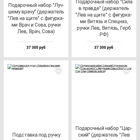
Пода­роч­ный на­бор "Сила
Пода­роч­ный на­бор "Луч­
в прав­де" (дер­жа­тель
ше­му вра­чу" (дер­жа­тель
"Лев на щи­те" с фи­гур­ка­
"Лев на щи­те" с фи­гур­ка­
ми Витязь и Спец­наз,
ми Врач и Сова, руч­ки
руч­ки Лев, Витязь, Герб
Лев, Врач, Сова)
РФ)
37 300 руб
37 300 руб
Пода­роч­ный на­бор "Цар­
Под­став­ка под руч­ку
ский" (дер­жа­тель "Лев