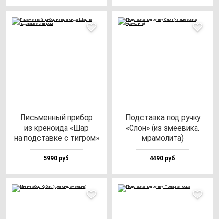
Пись­мен­ный при­бор
Под­став­ка под руч­ку
из кре­но­ида «Шар
«Слон» (из зме­еви­ка,
на под­став­ке с тиг­ром»
мра­мо­ли­та)
5990 руб
4490 руб