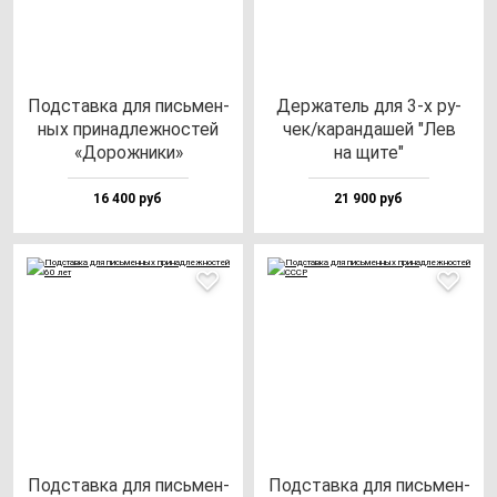
Под­став­ка для пись­мен­
Дер­жа­тель для 3-х ру­
ных при­над­леж­нос­тей
чек/ка­ран­да­шей "Лев
«Дорож­ни­ки»
на щи­те"
16 400 руб
21 900 руб
Под­став­ка для пись­мен­
Под­став­ка для пись­мен­