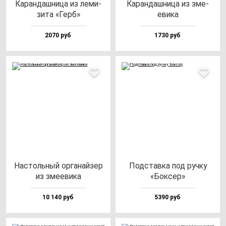
Каран­даш­ни­ца из ле­ми­
Каран­даш­ни­ца из зме­
зи­та «Герб»
еви­ка
2070 руб
1730 руб
Нас­толь­ный ор­га­най­зер
Под­став­ка под руч­ку
из зме­еви­ка
«Бок­сер»
10 140 руб
5390 руб