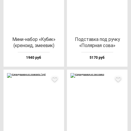
Мини-на­бор «Кубик»
Под­став­ка под руч­ку
(кре­но­ид, зме­евик)
«Поляр­ная со­ва»
1940 руб
5170 руб