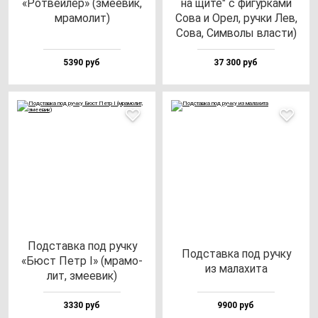
«Рот­вей­лер» (зме­евик,
на щи­те" с фи­гур­ка­ми
мра­мо­лит)
Сова и Орел, руч­ки Лев,
Сова, Сим­во­лы влас­ти)
5390 руб
37 300 руб
Под­став­ка под руч­ку
Под­став­ка под руч­ку
«Бюст Петр I» (мра­мо­
из ма­ла­хи­та
лит, зме­евик)
3330 руб
9900 руб