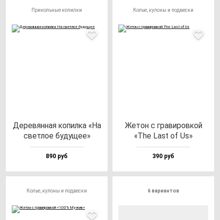
Прикольные копилки
Колье, кулоны и подвески
Дере­вян­ная ко­пил­ка «На
Жетон с гра­ви­ров­кой
свет­лое бу­ду­щее»
«The Last of Us»
890 руб
390 руб
Колье, кулоны и подвески
6 вариантов