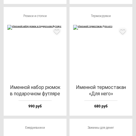
Рюмки и стопки
Термокружки
Имен­ной на­бор рю­мок
Имен­ной тер­мос­та­кан
в по­да­роч­ном фут­ля­ре
«Для не­го»
990 руб
680 руб
Ежедневники
Зажимы для денег