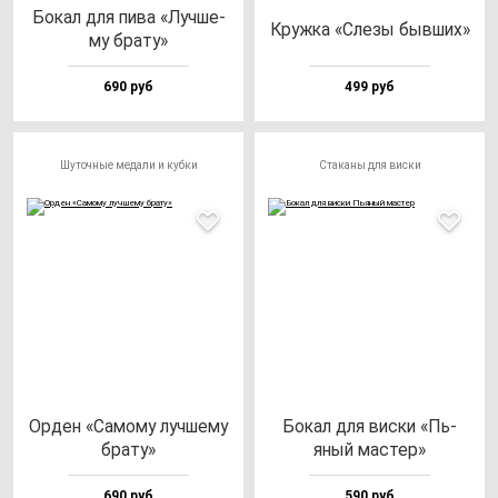
Бокал для пи­ва «Луч­ше­
Круж­ка «Сле­зы быв­ших»
му бра­ту»
690 руб
499 руб
Шуточные медали и кубки
Стаканы для виски
Орден «Само­му луч­ше­му
Бокал для вис­ки «Пь­
бра­ту»
яный мас­тер»
690 руб
590 руб