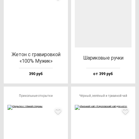
Жетон с гра­ви­ров­кой
Шари­ко­вые руч­ки
«100% Мужик»
390 руб
от 399 руб
Прикольные открытки
Чёрный, зелёный и травяной чай