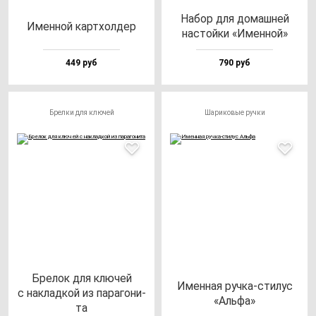
Набор для до­маш­ней
Имен­ной кар­тхол­дер
нас­той­ки «Имен­ной»
449 руб
790 руб
Брелки для ключей
Шариковые ручки
Бре­лок для клю­чей
Имен­ная руч­ка-сти­лус
с нак­лад­кой из па­ра­го­ни­
«Аль­фа»
та