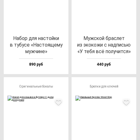
Набор для нас­той­ки
Муж­ской брас­лет
в ту­бу­се «Нас­то­яще­му
из эко­ко­жи с над­писью
муж­чи­не»
«У те­бя всё по­лу­чит­ся»
890 руб
440 руб
Оригинальные бокалы
Брелки для ключей