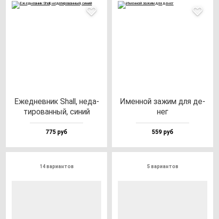
Ежед­нев­ник Shall, не­да­
Имен­ной за­жим для де­
ти­ро­ван­ный, си­ний
нег
775 руб
559 руб
14 вариантов
5 вариантов