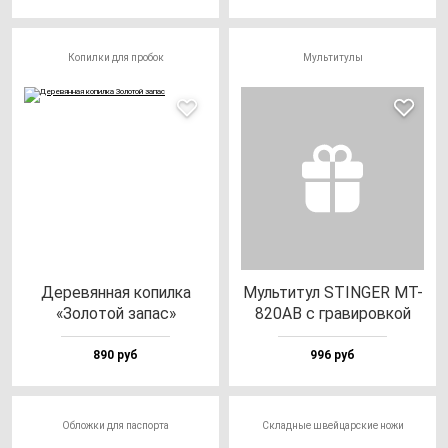
Копилки для пробок
Мультитулы
Дере­вян­ная ко­пил­ка
Муль­ти­тул STINGER MT-
«Золо­той за­пас»
820AB с гра­ви­ров­кой
890 руб
996 руб
Обложки для паспорта
Складные швейцарские ножи