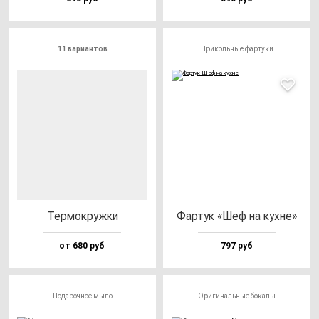
11 вариантов
Прикольные фартуки
Тер­мок­руж­ки
Фар­тук «Шеф на кух­не»
от 680 руб
797 руб
Подарочное мыло
Оригинальные бокалы