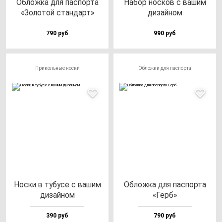
Облож­ка для пас­пор­та
Набор нос­ков с ва­шим
«Золо­той стан­дарт»
ди­зай­ном
790 руб
990 руб
Прикольные носки
Обложки для паспорта
Нос­ки в ту­бу­се с ва­шим
Облож­ка для пас­пор­та
ди­зай­ном
«Герб»
390 руб
790 руб