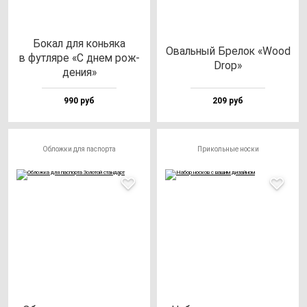
Бокал для конь­яка
Оваль­ный Бре­лок «Wood
в фут­ля­ре «С днем рож­
Drop»
де­ния»
990 руб
209 руб
Обложки для паспорта
Прикольные носки