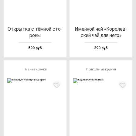
Открыт­ка с тём­ной сто­
Имен­ной чай «Коро­лев­
ро­ны
ский чай для не­го»
590 руб
390 руб
Пивные кружки
Прикольные кружки