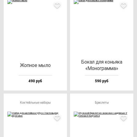
Бокал для конь­яка
Жоп­ное мы­ло
«Моног­рам­ма»
490 руб
590 руб
Коктейльные наборы
Браслеты