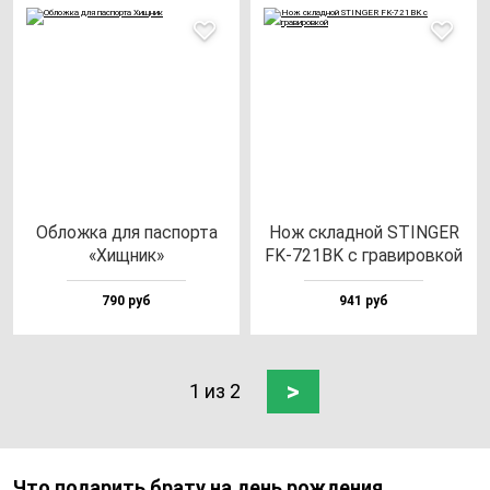
Облож­ка для пас­пор­та
Нож склад­ной STINGER
«Хищ­ник»
FK-721BK с гра­ви­ров­кой
790 руб
941 руб
>
1 из 2
Что подарить брату на день рождения