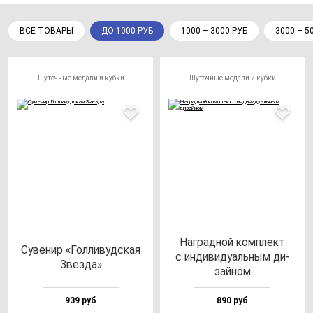
ВСЕ ТОВАРЫ
ДО 1000 РУБ
1000 – 3000 РУБ
3000 – 5
Шуточные медали и кубки
Шуточные медали и кубки
Наг­рад­ной ком­плект
Суве­нир «Гол­ли­вуд­ская
с ин­ди­ви­ду­аль­ным ди­
Звез­да»
зай­ном
939 руб
890 руб