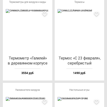
Термометры для воздуха и воды
Термосы
Тер­мо­метр «Гали­лей»
Тер­мос «С 23 фев­ра­ля»,
в де­ре­вян­ном кор­пу­се
се­реб­рис­тый
3554 руб
1490 руб
Увлажнители воздуха
Настольные игры