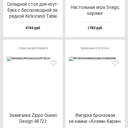
Склад­ной стол для но­ут­
Нас­толь­ная иг­ра Sva­go,
бу­ка с бес­про­вод­ной за­
кер­линг
ряд­кой Kick­stand Tab­le
5749 руб
1783 руб
Средства для розжига
Бронзовые статуэтки
Зажи­гал­ка Zip­po Queen
Фигур­ка брон­зо­вая
Design 48723
на кам­не «Хозя­ин-ба­рин»