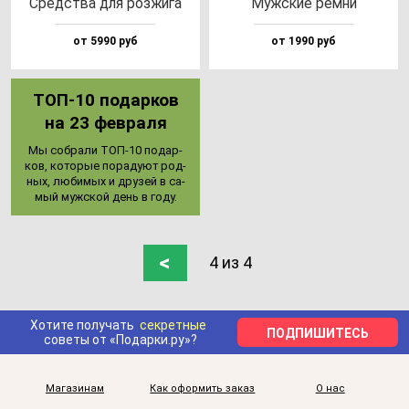
Средс­тва для роз­жи­га
Муж­ские рем­ни
от 5990 руб
от 1990 руб
ТОП-10 по­дар­ков
на 23 фев­ра­ля
Мы соб­ра­ли ТОП-10 по­дар­
ков, ко­то­рые по­ра­ду­ют род­
ных, лю­би­мых и дру­зей в са­
мый муж­ской день в го­ду.
<
4 из 4
Хотите получать
секретные
ПОДПИШИТЕСЬ
советы от «Подарки.ру»?
Магазинам
Как оформить заказ
О нас