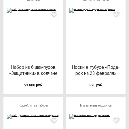
Набор из 6 шам­пу­ров
Нос­ки в ту­бу­се «Пода­
«Защит­ни­ки» в кол­ча­не
рок на 23 фев­ра­ля»
21 800 руб
390 руб
Коктейльные наборы
Музыкальные колонки