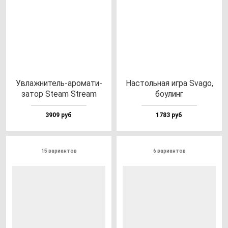
Увлаж­ни­тель-аро­ма­ти­
Нас­толь­ная иг­ра Sva­go,
за­тор Ste­am Stre­am
бо­улинг
3909 руб
1783 руб
15 вариантов
6 вариантов