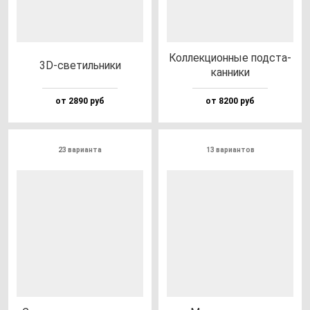
Кол­лек­ци­он­ные под­ста­
3D-све­тиль­ни­ки
кан­ни­ки
от 2890 руб
от 8200 руб
23 варианта
13 вариантов