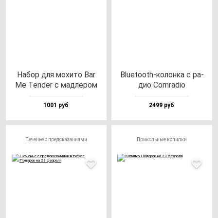
Набор для мо­хи­то Bar
Blu­eto­oth-ко­лон­ка с ра­
Me Ten­der с мад­ле­ром
дио Com­ra­dio
1001 руб
2499 руб
Печенье с предсказаниями
Прикольные копилки