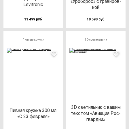
«Уро­бо­рос» с гра­ви­ров­
Levit­ro­nic
кой
11 499 руб
10 590 руб
Пивные кружки
3D-светильники
3D све­тиль­ник с ва­шим
Пив­ная круж­ка 300 мл.
тек­стом «Ави­ация Рос­
«С 23 фев­ра­ля»
гвар­дии»