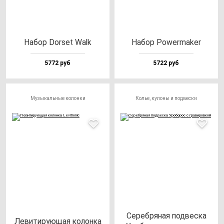
Набор Dor­set Walk
Набор Power­ma­ker
5772 руб
5722 руб
Музыкальные колонки
Колье, кулоны и подвески
Сереб­ря­ная под­вес­ка
Леви­ти­ру­ющая ко­лон­ка