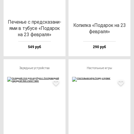
Печенье с пред­ска­за­ни­
Копил­ка «Пода­рок на 23
ями в ту­бу­се «Пода­рок
фев­ра­ля»
на 23 фев­ра­ля»
549 руб
290 руб
Зарядные устройства
Настольные игры