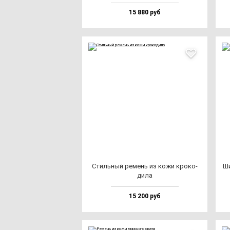
15 880 руб
Стиль­ный ре­мень из ко­жи кро­ко­
Ши
ди­ла
15 200 руб