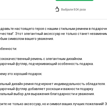
Выбрали 804 раза
здравьте настоящего героя с нашим стильным ремнем в подароч
чества!'. Этот элегантный аксессуар не только станет незамени
обым символом вашего уважения.
обенности:
сококачественный ремень с элегантным дизайном.
дарочный футляр, подчеркивающий особенность подарка.
чему это хороший подарок:
ильный дизайн ремня подчеркнет индивидуальность обладателя.
дарочный футляр добавляет роскоши и важности подарку.
еальный выбор для выражения благодарности и уважения.
рите не только аксессуар, но и символ ваших лучших пожеланий! 