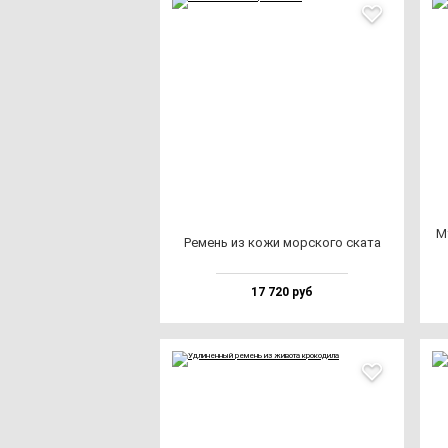
М
Ремень из ко­жи мор­ско­го ска­та
17 720 руб