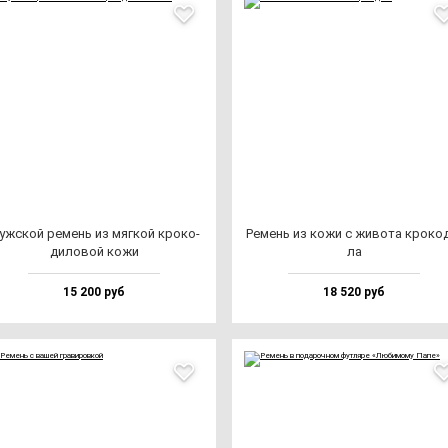
уж­ской ре­мень из мяг­кой кро­ко­
Ремень из ко­жи с жи­во­та кро­ко­
ди­ло­вой ко­жи
ла
15 200 руб
18 520 руб