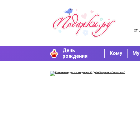
от 
День
Кому
Му
рождения