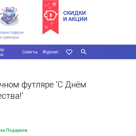
СКИДКИ
И АКЦИИ
ловые подарки
и сувениры
ер-
Советы
Журнал
сы
чном футляре 'С Днём
ства!'
на Подарков