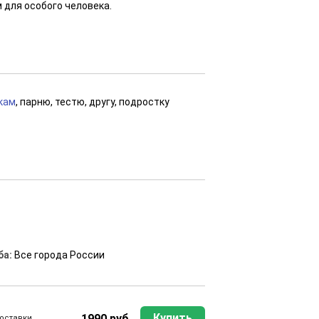
 для особого человека.
кам
, парню, тестю, другу, подростку
ба:
Все города России
Купить
1990 руб
оставки