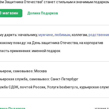
ём Защитника Отечества!' станет стильным и значимым подарком
В магазин
Долина Подарков
му дарить:
начальнику,
мужчине
,
любимым
, коллегам,
родственни
 какому поводу:
на День защитника Отечества, на корпоратив
ласть применения:
именной подарок
рьером, самовывоз:
Москва
рьерская служба, самовывоз:
Санкт-Петербург
ужба СДЭК, почтой России, Услуги boxberry.ru, курьерская служ
лина Подарков
условия д