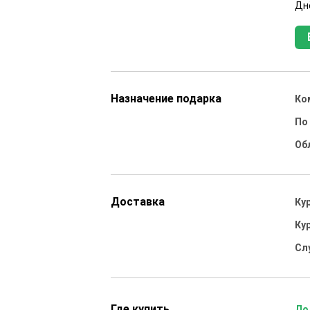
Дн
Назначение подарка
Ко
По
Об
Доставка
Ку
Ку
Сл
Где купить
До