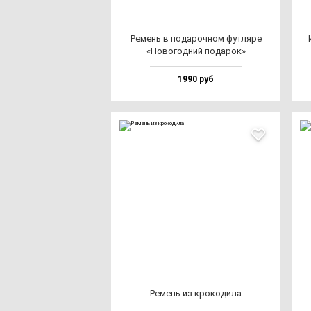
Ремень в по­да­роч­ном фут­ля­ре
«Ново­год­ний по­да­рок»
1990 руб
Ремень из кро­ко­ди­ла