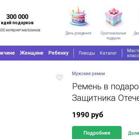
300 000
идей подарков
300 интернет-магазинов
День рождения
Оригинальные
Де
подарки
Маст
жчине
Женщине
Ребенку
Поводы
Каталог
клас
Мужские ремни
Ремень в подаро
Защитника Отече
1990
руб
Подробнее
Доли