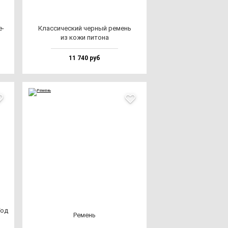
е­
Клас­си­чес­кий чер­ный ре­мень
из ко­жи пи­то­на
11 740 руб
Год
Ремень