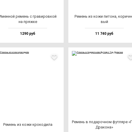
Имен­ной ре­мень с гра­ви­ров­кой
Ремень из ко­жи пи­то­на, ко­рич­н
на пряж­ке
вый
1290 руб
11 740 руб
Ремень в по­да­роч­ном фут­ля­ре «
Ремень из ко­жи кро­ко­ди­ла
Дра­ко­на»