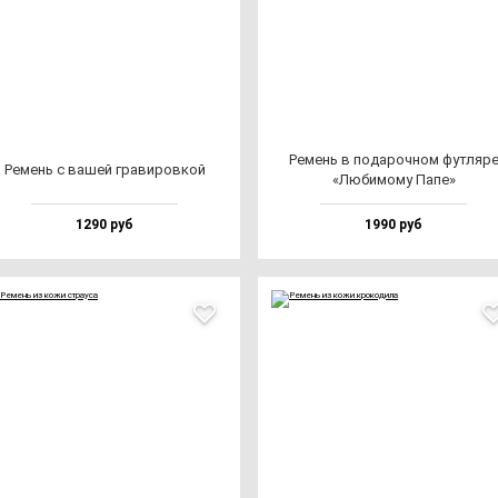
Ремень в по­да­роч­ном фут­ля­р
Ремень с ва­шей гра­ви­ров­кой
«Люби­мо­му Папе»
1290 руб
1990 руб