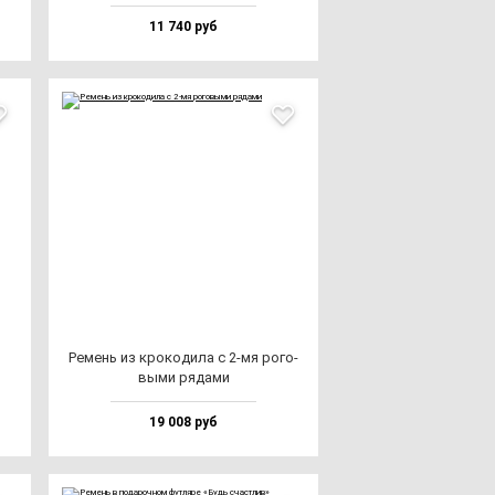
11 740 руб
Ремень из кро­ко­ди­ла с 2-мя ро­го­
вы­ми ря­да­ми
19 008 руб