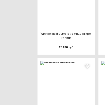
Удли­нен­ный ре­мень из жи­во­та кро­
ко­ди­ла
25 880 руб