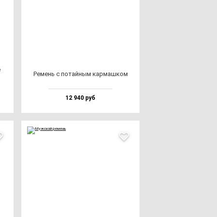
е
Ремень с по­тай­ным кар­маш­ком
12 940 руб