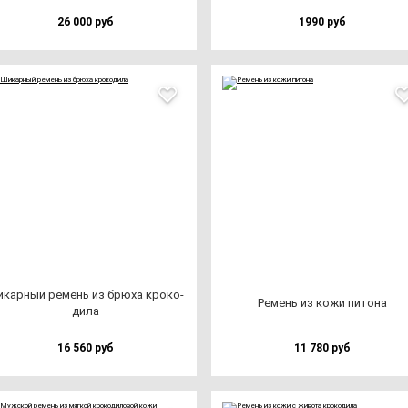
26 000 руб
1990 руб
кар­ный ре­мень из брю­ха кро­ко­
Ремень из ко­жи пи­то­на
ди­ла
16 560 руб
11 780 руб