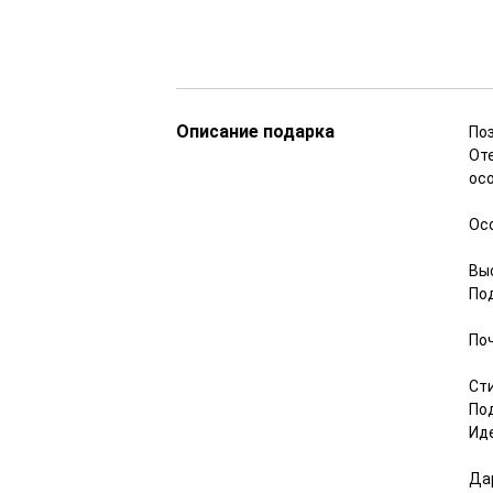
Описание подарка
По
Оте
ос
Ос
Вы
По
По
Ст
По
Ид
Да