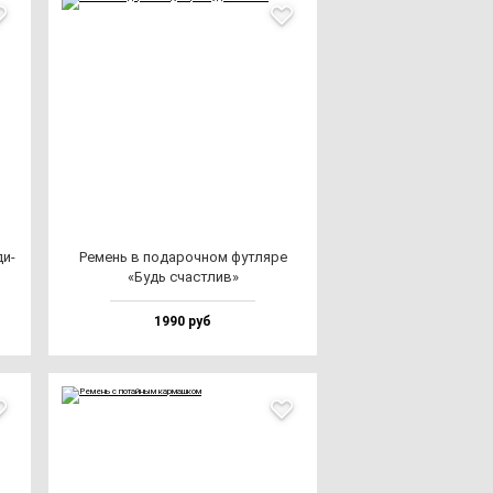
ди­
Ремень в по­да­роч­ном фут­ля­ре
«Будь счас­тлив»
1990 руб