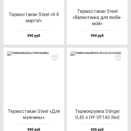
Тер­мос­та­кан Ste­el
Тер­мос­та­кан Ste­el «К 8
«Вален­тин­ка для лю­би­
мар­та!»
мой»
990 руб
990 руб
Тер­мос­та­кан Ste­el «Для
Тер­мок­руж­ка Stin­ger
муж­чи­ны»
0,45 л HY-VF143 Red
990 руб
656 руб