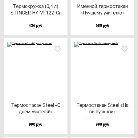
Тер­мок­руж­ка (0,4 л)
Имен­ной тер­мос­та­кан
STINGER HY-VF122-Gr
«Луч­ше­му учи­те­лю»
436 руб
680 руб
Тер­мос­та­кан Ste­el «С
Тер­мос­та­кан Ste­el «На
днем учи­те­ля!»
вы­пус­кной»
990 руб
990 руб