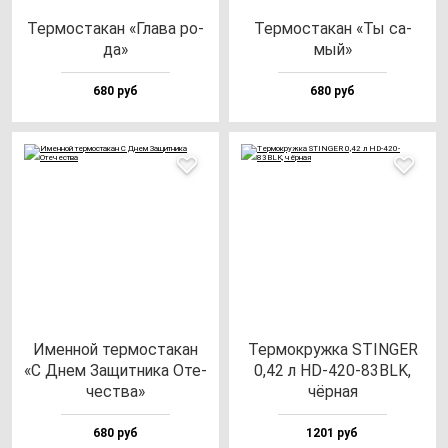
Тер­мос­та­кан «Гла­ва ро­
Тер­мос­та­кан «Ты са­
да»
мый»
680 руб
680 руб
Имен­ной тер­мос­та­кан
Тер­мок­руж­ка STINGER
«С Днем Защит­ни­ка Оте­
0,42 л HD-420-83BLK,
чес­тва»
чёр­ная
680 руб
1201 руб