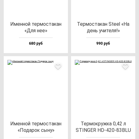
Имен­ной тер­мос­та­кан
Тер­мос­та­кан Ste­el «На
«Для нее»
день учи­те­ля!»
680 руб
990 руб
Имен­ной тер­мос­та­кан
Тер­мок­руж­ка 0,42 л
«Пода­рок сы­ну»
STINGER HD-420-83BLU