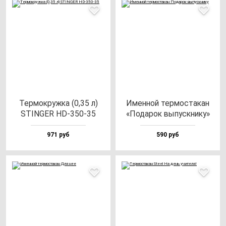
Тер­мок­руж­ка (0,35 л)
Имен­ной тер­мос­та­кан
STINGER HD-350-35
«Пода­рок вы­пус­кни­ку»
971 руб
590 руб