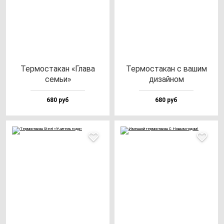
Тер­мос­та­кан «Гла­ва
Тер­мос­та­кан с ва­шим
семьи»
ди­зай­ном
680 руб
680 руб