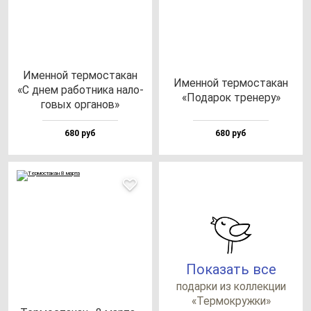
Имен­ной тер­мос­та­кан
Имен­ной тер­мос­та­кан
«С днем ра­бот­ни­ка на­ло­
«Пода­рок тре­не­ру»
го­вых ор­га­нов»
680 руб
680 руб
Показать все
по­дар­ки из кол­лек­ции
«Тер­мок­руж­ки»