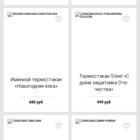
Тер­мос­та­кан Ste­el «С
Имен­ной тер­мос­та­кан
днём за­щит­ни­ка Оте­
«Ново­год­няя ёл­ка»
чес­тва»
680 руб
990 руб