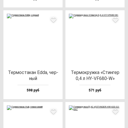
Тер­мос­та­кан Edda, чер­
Тер­мок­руж­ка «Стин­гер
ный
0,4 л HY-VF680-W»
598 руб
571 руб