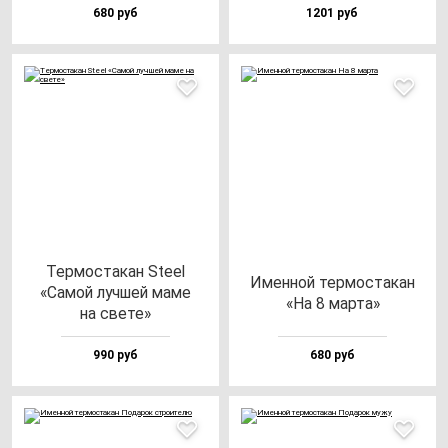
680 руб
1201 руб
Тер­мос­та­кан Ste­el
Имен­ной тер­мос­та­кан
«Самой луч­шей ма­ме
«На 8 мар­та»
на све­те»
990 руб
680 руб