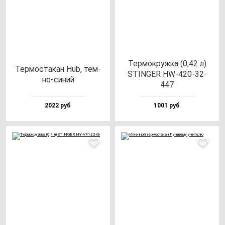
Тер­мок­руж­ка (0,42 л)
Тер­мос­та­кан Hub, тем­
STINGER HW-420-32-
но-си­ний
447
2022 руб
1001 руб