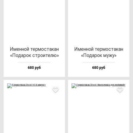
Имен­ной тер­мос­та­кан
Имен­ной тер­мос­та­кан
«Пода­рок стро­ите­лю»
«Пода­рок му­жу»
680 руб
680 руб