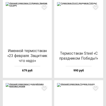
Имен­ной тер­мос­та­кан
Тер­мос­та­кан Ste­el «С
«23 фев­ра­ля. Защит­ник
праз­дни­ком Побе­ды!»
что на­до»
679 руб
990 руб