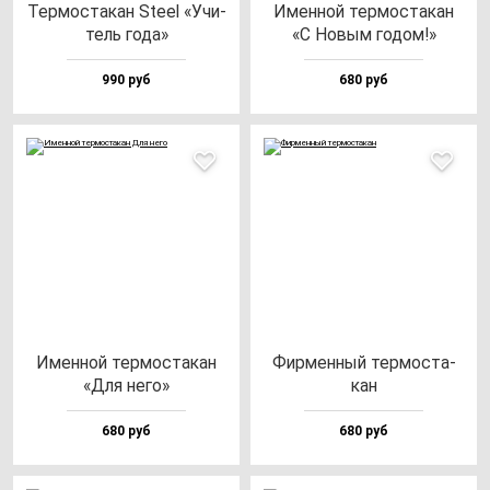
Тер­мос­та­кан Ste­el «Учи­
Имен­ной тер­мос­та­кан
тель го­да»
«С Новым го­дом!»
990 руб
680 руб
Имен­ной тер­мос­та­кан
Фир­мен­ный тер­мос­та­
«Для не­го»
кан
680 руб
680 руб