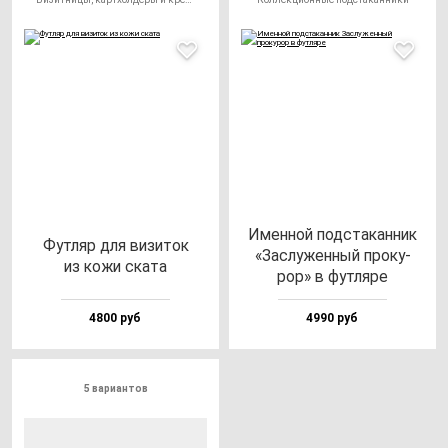
Имен­ной под­ста­кан­ник
Фут­ляр для ви­зи­ток
«Зас­лу­жен­ный про­ку­
из ко­жи ска­та
рор» в фут­ля­ре
4800 руб
4990 руб
5 вариантов