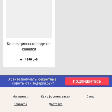
Кол­лек­ци­он­ные под­ста­
кан­ни­ки
от 4990 руб
Хотите получать
секретные
ПОДПИШИТЕСЬ
советы от «Подарки.ру»?
Магазинам
Как оформить заказ
О нас
Контакты
Доставка