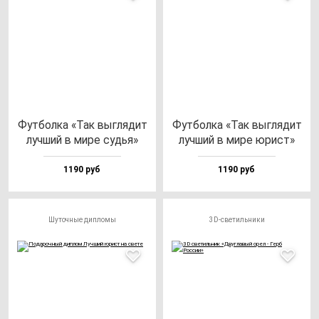
Фут­бол­ка «Так выг­ля­дит
Фут­бол­ка «Так выг­ля­дит
луч­ший в ми­ре судья»
луч­ший в ми­ре юрист»
1190 руб
1190 руб
Шуточные дипломы
3D-светильники