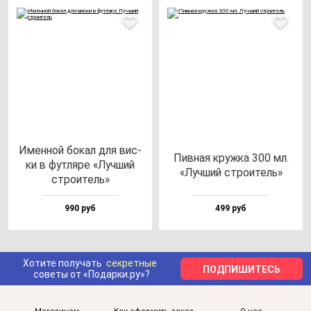
Имен­ной бо­кал для вис­
Пив­ная круж­ка 300 мл.
ки в фут­ля­ре «Луч­ший
«Луч­ший стро­итель»
стро­итель»
990 руб
499 руб
Хотите получать
секретные
ПОДПИШИТЕСЬ
советы от «Подарки.ру»?