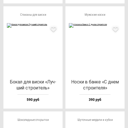
Стаканы для виски
Мужские носки
Бокал для вис­ки «Луч­
Нос­ки в бан­ке «С днем
ший стро­итель»
стро­ите­ля»
590 руб
390 руб
Шоколадные открытки
Шуточные медали и кубки