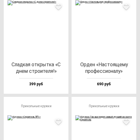
Слад­кая от­крыт­ка «С
Орден «Нас­то­яще­му
днем стро­ите­ля!»
про­фес­си­она­лу»
399 руб
690 руб
Прикольные кружки
Прикольные кружки