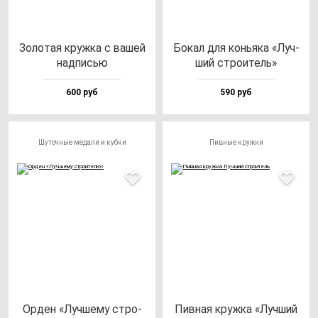
Золо­тая круж­ка с ва­шей
Бокал для конь­яка «Луч­
над­писью
ший стро­итель»
600 руб
590 руб
Шуточные медали и кубки
Пивные кружки
Орден «Луч­ше­му стро­
Пив­ная круж­ка «Луч­ший