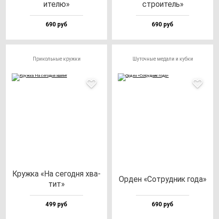
ите­лю»
стро­итель»
690 руб
690 руб
Прикольные кружки
Шуточные медали и кубки
Круж­ка «На се­год­ня хва­
Орден «Сот­руд­ник го­да»
тит»
499 руб
690 руб