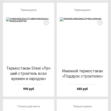
Термокружки
Термокружки
Тер­мос­та­кан Ste­el «Луч­
Имен­ной тер­мос­та­кан
ший стро­итель всех
«Пода­рок стро­ите­лю»
вре­мен и на­ро­дов»
990 руб
680 руб
Стаканы для виски
Пивные кружки