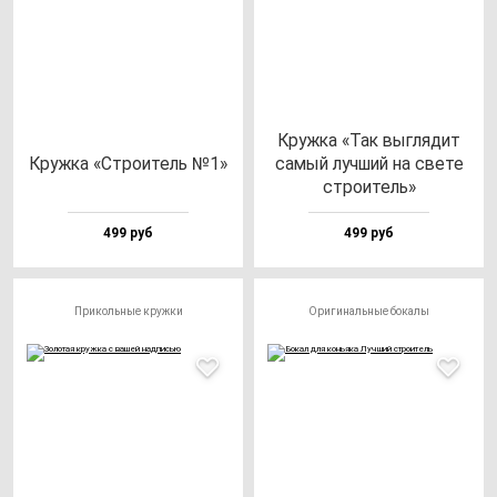
Круж­ка «Так выг­ля­дит
Круж­ка «Стро­итель №1»
са­мый луч­ший на све­те
стро­итель»
499 руб
499 руб
Прикольные кружки
Оригинальные бокалы