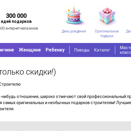
300 000
идей подарков
300 интернет-магазинов
День рождения
Оригинальные
Де
подарки
Маст
жчине
Женщине
Ребенку
Поводы
Каталог
клас
только скидки!)
Строителю
кое-нибудь отношение, широко отмечают свой профессиональный п
ия самых оригинальных и необычных подарков строителям! Лучшие
оителя.